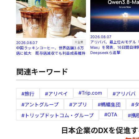
2026.08.07
アリババ、最上位AIモデル「Q
大企業
2026.08.07
Max」を発表。16日間自律
中国ラッキンコーヒー、世界店舗3.6万
Deepseekら追撃
店に拡大 既存店減収でも利益成長維持
関連キーワード
#Trip.com
#旅行
#アリペイ
#アリババ
#アントグループ
#アプリ
#螞蟻集団
#
#OTA
#トリップドットコム・グループ
#携
日本企業のDXを促進す