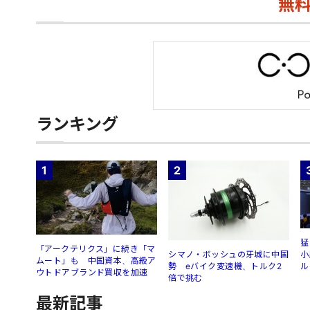
無
ランキング
1
2
猛
「アークテリクス」に続き「マ
シマノ・ボッシュの牙城に中国
小
ムート」も 中国資本、高級ア
勢 eバイク変速機、トルク2
ル
ウトドアブランド買収を加速
倍で挑む
最新記事