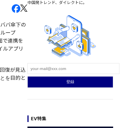
中国発トレンド、ダイレクトに。
アリババ傘下の
グループ
ム面で連携を
イルアプリ
の回復が見込
ことを目的と
EV特集