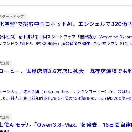
スタートアップ
強化学習"で挑む中国ロボットAI、エンジェルで320億
体性AI）を手掛ける中国スタートアップ「無界動力（Anyverse Dynam
ラウンドで2億ドル（約320億円）超の資金を調達した。本ラウンドには
大企業
コーヒー、世界店舗3.6万店に拡大 既存店減収でも
ン大手、瑞幸珈琲（luckin coffee、ラッキンコーヒー）がこのほど、
た。純売上高は前年同期比28.5％増の158億8600万元（約3700億円
大企業
位AIモデル「Qwen3.8-Max」を発表。16日間自