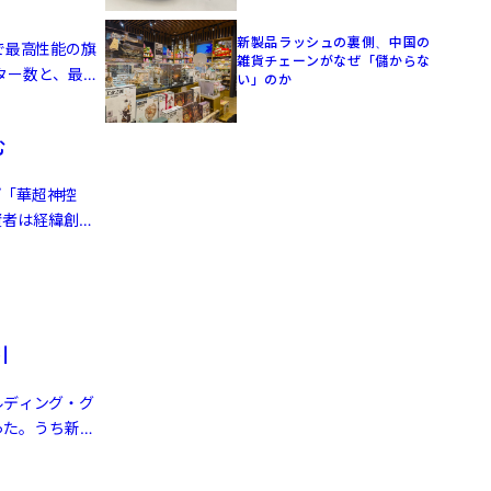
新製品ラッシュの裏側、中国の
で最高性能の旗
雑貨チェーンがなぜ「儲からな
ーター数と、最大
い」のか
む
プ「華超神控
資者は経緯創投
引
ルディング・グ
った。うち新エ