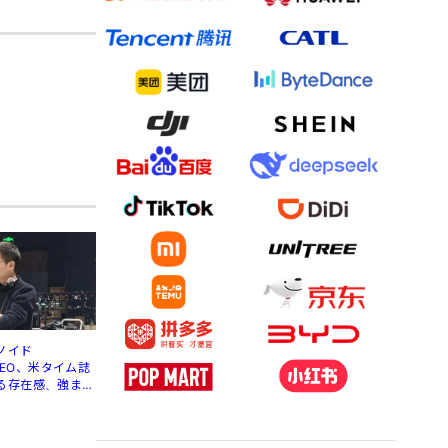
ノイド
」CEO、米タイム誌
る存在感、強まる