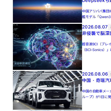
Deepseek
中国アリババ集団
艦モデル「Qwen
100万トー […]
2026.08.07
非侵襲で脳深
超音波BCI（ブ
（BCI-Soni
（Matrix Pa […]
2026.08.06
中国・奇瑞汽
中国の自動車メー
ループ）が1日に発
ネルギー車（NEV [