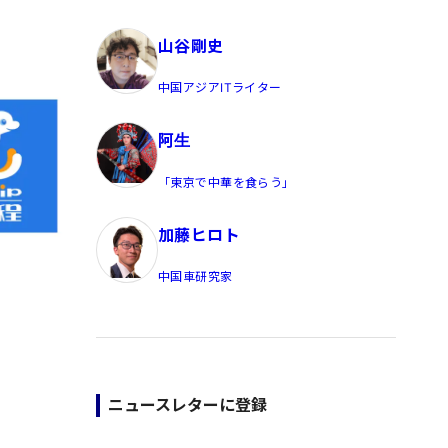
員/Yahoo公式コメンテーター
山谷剛史
中国アジアITライター
阿生
「東京で中華を食らう」
加藤ヒロト
中国車研究家
ニュースレターに登録