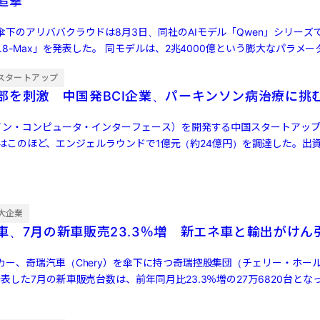
ら追撃
傘下のアリババクラウドは8月3日、同社のAIモデル「Qwen」シリーズ
3.8-Max」を発表した。 同モデルは、2兆4000億という膨大なパラメ
スタートアップ
部を刺激 中国発BCI企業、パーキンソン病治療に挑
レイン・コンピュータ・インターフェース）を開発する中国スタートアッ
cs）」はこのほど、エンジェルラウンドで1億元（約24億円）を調達した。出
大企業
車、7月の新車販売23.3％増 新エネ車と輸出がけん
カー、奇瑞汽車（Chery）を傘下に持つ奇瑞控股集団（チェリー・ホー
表した7月の新車販売台数は、前年同月比23.3％増の27万6820台とな
…]