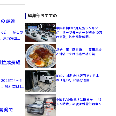
編集部おすすめ
円の調達
中国新興EV7月販売ランキン
ics）」がこの
グ：リープモーターが初の10万
台突破、独走態勢鮮明に
、京東集団
ガチ中華「豚足飯」、高田馬場
と池袋でだけ出店が続く謎
利益成長維
BYD、補助金15万円でも日本
2026年4～6
の「軽EV」に挑む理由
）。純利益は16
中国EVの重量増に限界か 「2
トン時代」の次は軽量化競争へ
律開発で