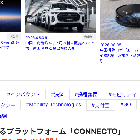
大企業
大企業
2026.08.06
wen3.8-
中国・奇瑞汽車、7月の新車販売23.3％
2026.08.05
開発で
増 新エネ車と輸出がけん引
中国掃除ロボ「エコバ
荷8割増 窓拭き・芝
引
#インバウンド
#決済
#携程集団
#モビリティ
#Mobility Technologies
#GO
タクシー
#支付宝
程網
るプラットフォーム「CONNECTO」