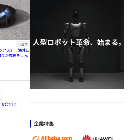
大企業
ックス」、海外出
刈りが成長をけん
#Ctrip
企業特集