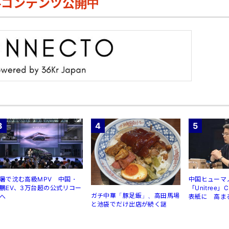
料コンテンツ公開中
3
4
5
暑で沈む高級MPV 中国・
中国ヒューマ
鵬EV、3万台超の公式リコー
「Unitree
ガチ中華「豚足飯」、高田馬場
へ
表紙に 高ま
と池袋でだけ出店が続く謎
規制