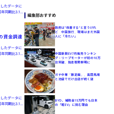
発表したデータに
年同期比3.1%
編集部おすすめ
政府は"改善する"と言うけれ
ど 中国旅行、現場はまだ外国
目の資金調達
人に「冷たい」
発表したデータに
年同期比3.1%
中国新興EV7月販売ランキン
グ：リープモーターが初の10万
台突破、独走態勢鮮明に
ガチ中華「豚足飯」、高田馬場
と池袋でだけ出店が続く謎
発表したデータに
BYD、補助金15万円でも日本
年同期比3.1%
の「軽EV」に挑む理由