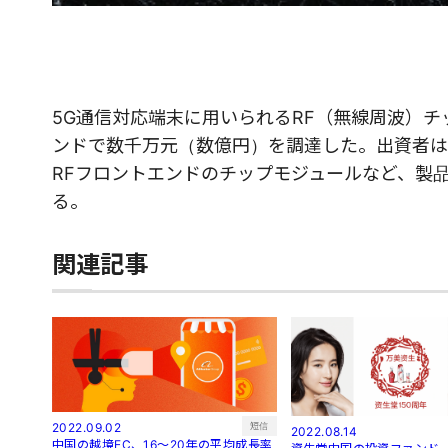
5G通信対応端末に用いられるRF（無線周波）チッ
ンドで数千万元（数億円）を調達した。出資者は「北極光創投
RFフロントエンドのチップモジュールなど、製
る。
関連記事
短信
2022.09.02
2022.08.14
中国の越境EC、16～20年の平均成長率