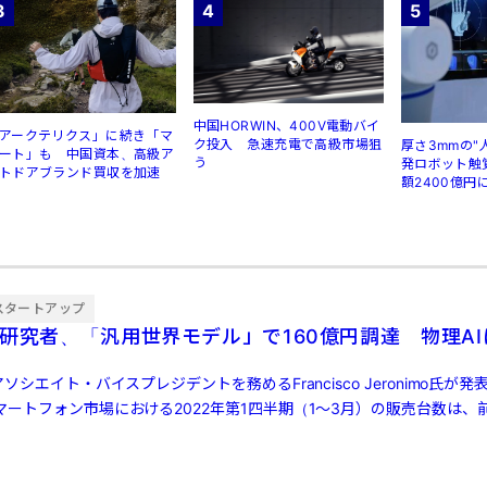
3
4
5
中国HORWIN、400V電動バイ
アークテリクス」に続き「マ
ク投入 急速充電で高級市場狙
厚さ3mmの"
ート」も 中国資本、高級ア
う
発ロボット触
トドアブランド買収を加速
額2400億円
スタートアップ
大研究者、「汎用世界モデル」で160億円調達 物理A
ソシエイト・バイスプレジデントを務めるFrancisco Jeronimo氏が
ートフォン市場における2022年第1四半期（1～3月）の販売台数は、前