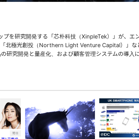
プを研究開発する「芯朴科技（XinpleTek）」が、エ
（Northern Light Venture Capital）」
品の研究開発と量産化、および顧客
管理システム
の導入
短信