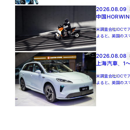
2026.08.09
中国HORW
米調査会社IDCでア
よると、英国のスマ
増 […]
2026.08.08
上海汽車、1～
米調査会社IDCでア
よると、英国のスマ
増 […]