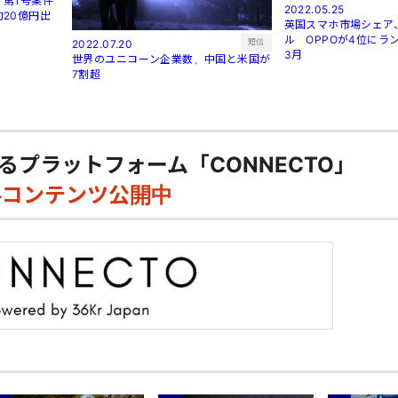
第1号案件
2022.05.25
20億円出
英国スマホ市場シェア
ル OPPOが4位にラン
短信
2022.07.20
3月
世界のユニコーン企業数、中国と米国が
7割超
るプラットフォーム「CONNECTO」
料コンテンツ公開中