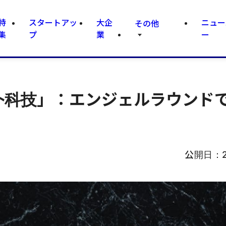
特
スタートアッ
大企
ニュー
その他
集
プ
業
ー
芯朴科技」：エンジェルラウンド
公開日：