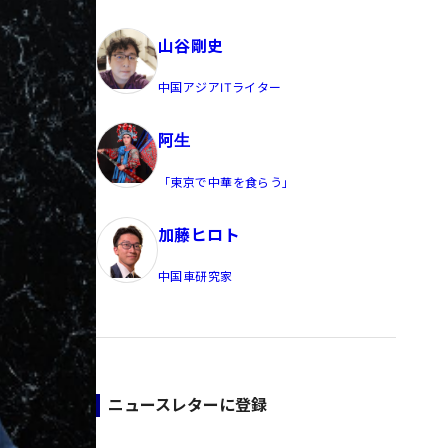
員/Yahoo公式コメンテーター
山谷剛史
中国アジアITライター
阿生
「東京で中華を食らう」
加藤ヒロト
中国車研究家
ニュースレターに登録