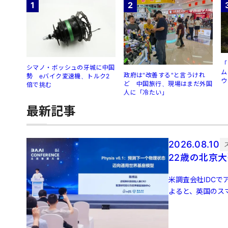
1
2
「
シマノ・ボッシュの牙城に中国
ム
政府は"改善する"と言うけれ
勢 eバイク変速機、トルク2
ウ
ど 中国旅行、現場はまだ外国
倍で挑む
人に「冷たい」
最新記事
2026.08.10
22歳の北京
米調査会社IDCでア
よると、英国のスマ
増 […]