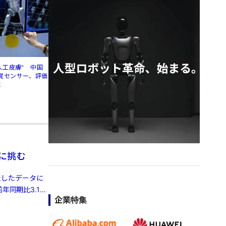
人工皮膚" 中国
覚センサー、評価
に
Iに挑む
発表したデータに
年同期比3.1%
企業特集