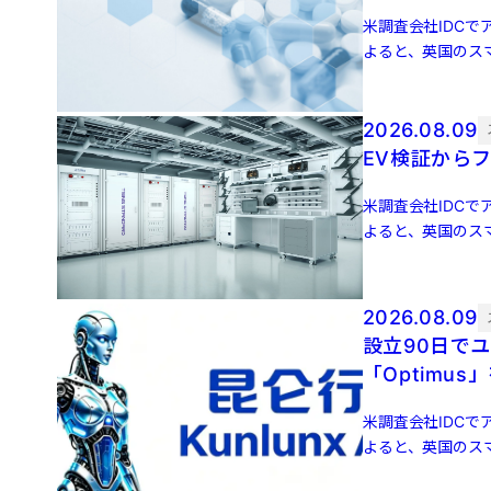
米調査会社IDCでア
よると、英国のスマ
増 […]
2026.08.09
EV検証からフ
米調査会社IDCでア
よると、英国のスマ
増 […]
2026.08.09
設立90日でユニコーン誕生 元
「Optimus
米調査会社IDCでア
よると、英国のスマ
増 […]