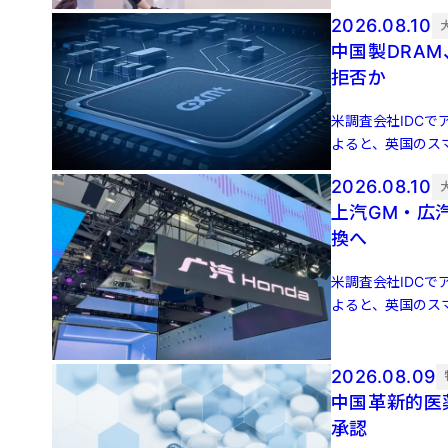
2026.08.10
中国製DRA
拒否か
米調査会社IDCでア
よると、英国のスマ
増 […]
2026.08.10
上汽GM・広
換へ
米調査会社IDCでア
よると、英国のスマ
増 […]
2026.08.09
中国革新的医
承認