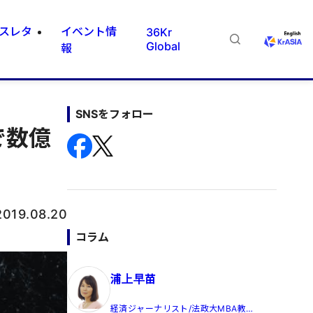
スレタ
イベント情
36Kr
Global
報
SNSをフォロー
で数億
2019.08.20
コラム
浦上早苗
経済ジャーナリスト/法政大MBA教