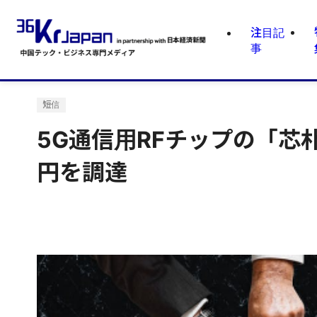
注目記
事
短信
5G通信用RFチップの「
円を調達