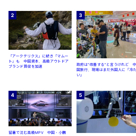
2
3
「アークテリクス」に続き「マムー
ト」も 中国資本、高級アウトドア
政府は"改善する"と言うけれど 
ブランド買収を加速
国旅行、現場はまだ外国人に「冷
い」
4
5
猛暑で沈む高級MPV 中国・小鵬