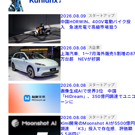
2026.08.09
スタートアップ
中国HORWIN、400V電動バイク投
入 急速充電で高級市場狙う
2026.08.08
大企業
上海汽車、1～7月海外販売5割増の8
万台超 NEVが好調
2026.08.08
スタートアップ
画像生成AIで世界3位 中国
「HiDream」、350億円調達でユニ
ーンに
2026.08.08
スタートアップ
Kimi開発のMoonshot AIが5500億円
調達 「K3」投入で存在感、評価額
5.5兆円に