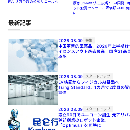
EV、3万台超の公式リコールへ
厚さ3mmの"人工皮膚" 中国発ロ
ット触覚センサー、評価額2400億
に
最新記事
2026.08.09
特集
中国革新的医薬品、2026年上半期は
イセンスアウト過去最高 国産31品
承認
2026.08.09
スタートアップ
EV検証からフィジカルAI基盤へ
Tsing Standard、1カ月で2度目の
調達
2026.08.09
スタートアップ
設立90日でユニコーン誕生 元アリババ
幹部創業のロボット企業、
「Optimus」を照準に