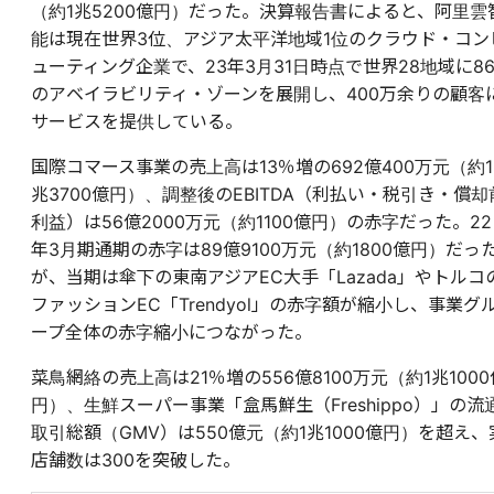
（約1兆5200億円）だった。決算報告書によると、阿里雲
能は現在世界3位、アジア太平洋地域1位のクラウド・コン
ューティング企業で、23年3月31日時点で世界28地域に8
のアベイラビリティ・ゾーンを展開し、400万余りの顧客
サービスを提供している。
国際コマース事業の売上高は13％増の692億400万元（約1
兆3700億円）、調整後のEBITDA（利払い・税引き・償却
利益）は56億2000万元（約1100億円）の赤字だった。22
年3月期通期の赤字は89億9100万元（約1800億円）だっ
が、当期は傘下の東南アジアEC大手「Lazada」やトルコ
ファッションEC「Trendyol」の赤字額が縮小し、事業グ
ープ全体の赤字縮小につながった。
菜鳥網絡の売上高は21％増の556億8100万元（約1兆1000
円）、生鮮スーパー事業「盒馬鮮生（Freshippo）」の流
取引総額（GMV）は550億元（約1兆1000億円）を超え、
店舗数は300を突破した。