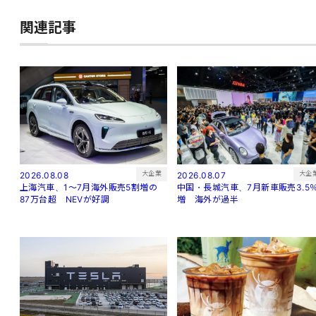
関連記事
大企
大企業
2026.08.07
2026.08.08
中国・長城汽車、7月新車販売3.5
上海汽車、1～7月海外販売5割増の
増 海外が過半
87万台超 NEVが好調