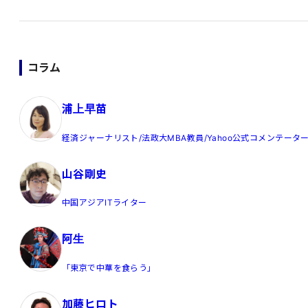
コラム
浦上早苗
経済ジャーナリスト/法政大MBA教員/Yahoo公式コメンテータ
山谷剛史
中国アジアITライター
阿生
「東京で中華を食らう」
加藤ヒロト