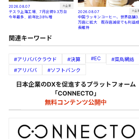
大企業
2026.08.07
大企
2026.08.07
テスラ上海工場、7月出荷9.3万台
中国ラッキンコーヒー、世界店舗3.
今年最多、前年比38％増
万店に拡大 既存店減収でも利益
長維持
関連キーワード
#EC
#アリババクラウド
#決算
#菜鳥網絡
#アリババ
#ソフトバンク
日本企業のDXを促進するプラットフォーム
「CONNECTO」
無料コンテンツ公開中