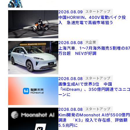
2026.08.09
スタートアップ
中国HORWIN、400V電動バイク投
入 急速充電で高級市場狙う
2026.08.08
大企業
上海汽車、1～7月海外販売5割増の8
万台超 NEVが好調
2026.08.08
スタートアップ
画像生成AIで世界3位 中国
「HiDream」、350億円調達でユニ
ーンに
2026.08.08
スタートアップ
Kimi開発のMoonshot AIが5500億円
調達 「K3」投入で存在感、評価額
5.5兆円に