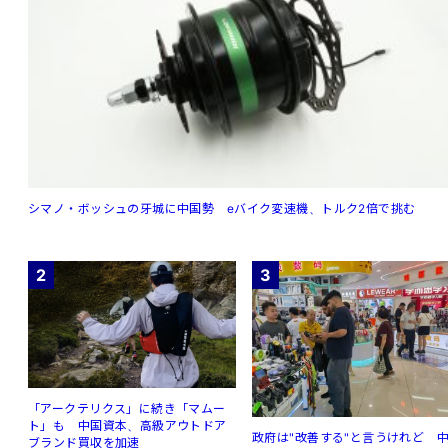
シマノ・ボッシュの牙城に中国勢 eバイク変速機、トルク2倍で挑む
2
3
「アークテリクス」に続き「マムー
ト」も 中国資本、高級アウトドア
政府は"改善する"と言うけれど 
ブランド買収を加速