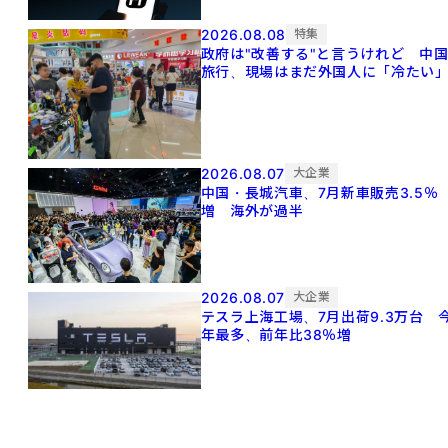
2026.08.08
特集
政府は"改善する"と言うけれど 中
旅行、現場はまだ外国人に「冷たい
2026.08.07
大企業
中国・長城汽車、7月新車販売3.5％
増 海外が過半
2026.08.07
大企業
テスラ上海工場、7月出荷9.3万台 
年最多、前年比38％増