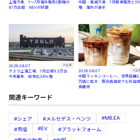
中国・長城汽車、7月新車販売3.5
上海汽車、1～7月海外販売5割増の
増 海外が過半
87万台超 NEVが好調
大企業
2026.08.07
大企
2026.08.07
テスラ上海工場、7月出荷9.3万台
中国ラッキンコーヒー、世界店舗3.
今年最多、前年比38％増
万店に拡大 既存店減収でも利益
長維持
関連キーワード
#MB.EA
#シェア
#メルセデス・ベンツ
#EV
#市場
#プラットフォーム