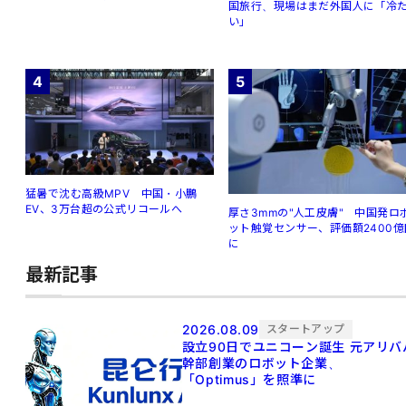
国旅行、現場はまだ外国人に「冷
い」
4
5
猛暑で沈む高級MPV 中国・小鵬
EV、3万台超の公式リコールへ
厚さ3mmの"人工皮膚" 中国発ロ
ット触覚センサー、評価額2400億
に
最新記事
2026.08.09
スタートアップ
設立90日でユニコーン誕生 元アリババ
幹部創業のロボット企業、
「Optimus」を照準に