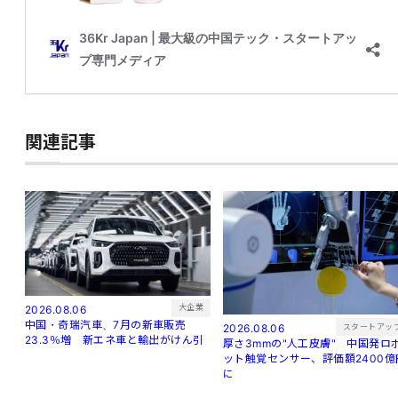
関連記事
大企業
2026.08.06
中国・奇瑞汽車、7月の新車販売
スタートアッ
2026.08.06
23.3％増 新エネ車と輸出がけん引
厚さ3mmの"人工皮膚" 中国発ロ
ット触覚センサー、評価額2400億
に