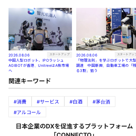
スタートアップ
スタートアッ
2026.08.06
2026.08.06
中国人型ロボット、IPOラッシュ
「物理法則」を学ぶロボットで大
AGIBOTが香港、UnitreeはA株市場
調達 中国新興、自動車工場の「
へ
る3割」狙う
関連キーワード
#消費
#サービス
#白酒
#茅台酒
#アルコール
日本企業のDXを促進するプラットフォーム
「CONNECTO」