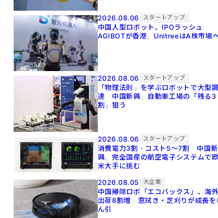
2026.08.06
スタートアップ
中国人型ロボット、IPOラッシュ
AGIBOTが香港、UnitreeはA株市場
2026.08.06
スタートアップ
「物理法則」を学ぶロボットで大型
達 中国新興、自動車工場の「残る3
割」狙う
2026.08.06
スタートアップ
消費電力3割・コスト5〜7割 中国
興、完全国産の航空電子システムで
米大手に挑む
2026.08.05
大企業
中国掃除ロボ「エコバックス」、海
出荷8割増 窓拭き・芝刈りが成長を
ん引