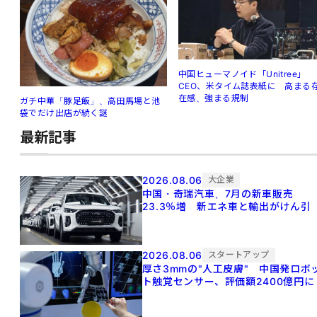
中国ヒューマノイド「Unitree」
CEO、米タイム誌表紙に 高まる
在感、強まる規制
ガチ中華「豚足飯」、高田馬場と池
袋でだけ出店が続く謎
最新記事
2026.08.06
大企業
中国・奇瑞汽車、7月の新車販売
23.3％増 新エネ車と輸出がけん引
2026.08.06
スタートアップ
厚さ3mmの"人工皮膚" 中国発ロボ
ト触覚センサー、評価額2400億円に