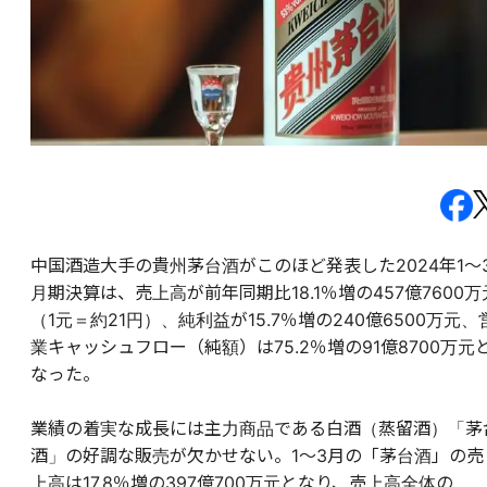
中国酒造大手の貴州茅台酒がこのほど発表した2024年1～
月期決算は、売上高が前年同期比18.1％増の457億7600万
（1元＝約21円）、純利益が15.7％増の240億6500万元、
業キャッシュフロー（純額）は75.2％増の91億8700万元
なった。
業績の着実な成長には主力商品である白酒（蒸留酒）「茅
酒」の好調な販売が欠かせない。1～3月の「茅台酒」の売
上高は17.8％増の397億700万元となり、売上高全体の