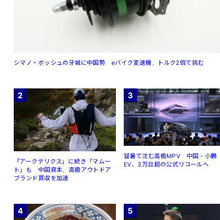
シマノ・ボッシュの牙城に中国勢 eバイク変速機、トルク2倍で挑む
2
3
猛暑で沈む高級MPV 中国・小鵬
「アークテリクス」に続き「マムー
EV、3万台超の公式リコールへ
ト」も 中国資本、高級アウトドア
ブランド買収を加速
4
5