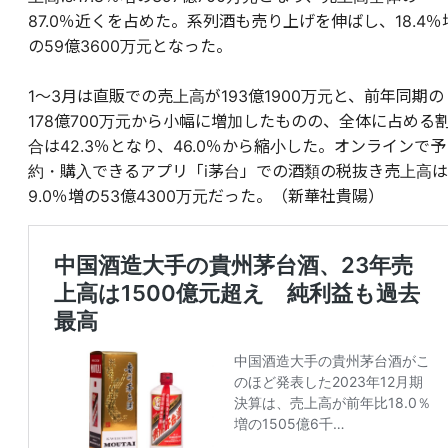
87.0％近くを占めた。系列酒も売り上げを伸ばし、18.4％
の59億3600万元となった。
1～3月は直販での売上高が193億1900万元と、前年同期の
178億700万元から小幅に増加したものの、全体に占める
合は42.3％となり、46.0％から縮小した。オンラインで予
約・購入できるアプリ「i茅台」での酒類の税抜き売上高は
9.0％増の53億4300万元だった。（新華社貴陽）