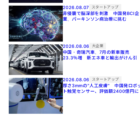
2026.08.07
スタートアップ
非侵襲で脳深部を刺激 中国発BCI企
業、パーキンソン病治療に挑む
2026.08.06
大企業
中国・奇瑞汽車、7月の新車販売
23.3％増 新エネ車と輸出がけん引
2026.08.06
スタートアップ
厚さ3mmの"人工皮膚" 中国発ロボ
ト触覚センサー、評価額2400億円に