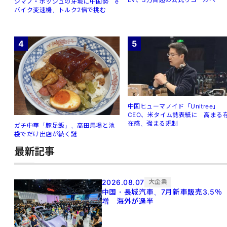
シマノ・ボッシュの牙城に中国勢 e
バイク変速機、トルク2倍で挑む
4
5
中国ヒューマノイド「Unitree」
CEO、米タイム誌表紙に 高まる
在感、強まる規制
ガチ中華「豚足飯」、高田馬場と池
袋でだけ出店が続く謎
最新記事
2026.08.07
大企業
中国・長城汽車、7月新車販売3.5％
増 海外が過半