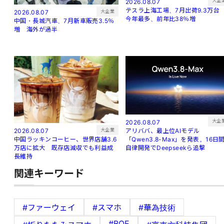
大企
2026.08.07
テスラ上海工場、7月出荷9.3万
大企業
2026.08.07
今年最多、前年比38％増
中国・長城汽車、7月新車販売3.5％
増 海外が過半
大企
2026.08.07
アリババ、最上位AIモデル
大企業
2026.08.07
「Qwen3.8-Max」を発表。16日
中国ラッキンコーヒー、世界店舗3.6
自律開発でDeepseekら追撃
万店に拡大 既存店減収でも利益成
長維持
関連キーワード
#ファーウェイ
#スマホ
#華為技術
#BOE