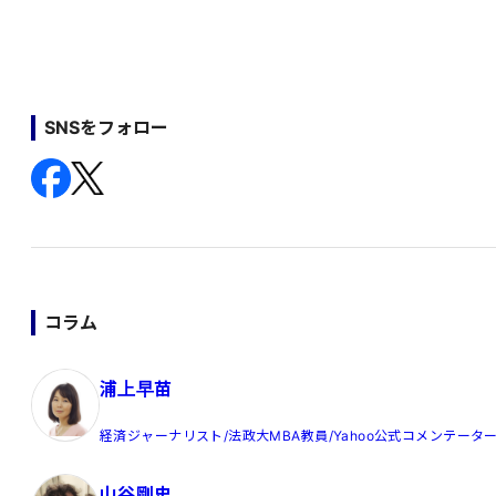
SNSをフォロー
コラム
浦上早苗
経済ジャーナリスト/法政大MBA教員/Yahoo公式コメンテータ
山谷剛史