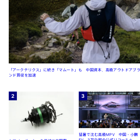
「アークテリクス」に続き「マムート」も 中国資本、高級アウトドアブ
ンド買収を加速
2
3
猛暑で沈む高級MPV 中国・小鵬
EV、3万台超の公式リコールへ