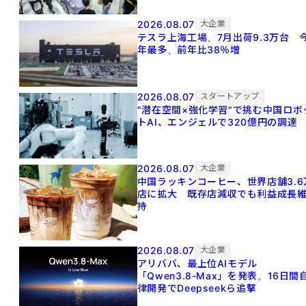
2026.08.07
大企業
テスラ上海工場、7月出荷9.3万台 
年最多、前年比38％増
2026.08.07
スタートアップ
"潜在空間×強化学習"で挑む中国ロボ
トAI、エンジェルで320億円の調達
2026.08.07
大企業
中国ラッキンコーヒー、世界店舗3.6
店に拡大 既存店減収でも利益成長
持
2026.08.07
大企業
アリババ、最上位AIモデル
「Qwen3.8-Max」を発表。16日間
律開発でDeepseekら追撃