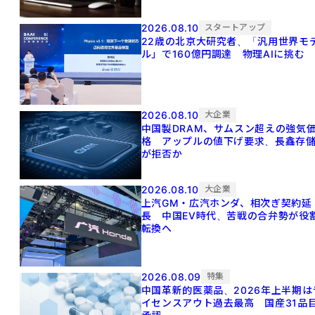
2026.08.10
スタートアップ
22歳の北京大研究者、「汎用世界モ
ル」で160億円調達 物理AIに挑む
2026.08.10
大企業
中国製DRAM、サムスン超えの強気
格 アップルの値下げ要求、長鑫存
が拒否か
2026.08.10
大企業
上汽GM・広汽ホンダ、相次ぎ契約延
長 中国EV時代、苦戦の合弁勢が役
転換へ
2026.08.09
特集
中国革新的医薬品、2026年上半期は
イセンスアウト過去最高 国産31品