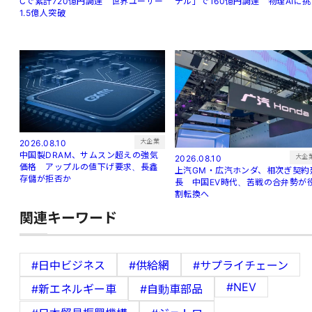
Cで累計720億円調達 世界ユーザー
デル」で160億円調達 物理AIに
1.5億人突破
大企業
2026.08.10
中国製DRAM、サムスン超えの強気
大企
2026.08.10
価格 アップルの値下げ要求、長鑫
上汽GM・広汽ホンダ、相次ぎ契約
存儲が拒否か
長 中国EV時代、苦戦の合弁勢が
割転換へ
関連キーワード
#日中ビジネス
#供給網
#サプライチェーン
#NEV
#新エネルギー車
#自動車部品