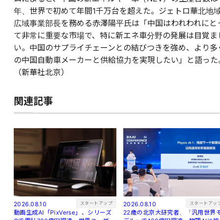
年、世界で初めて年間1千万台を超えた。ジェトロ華北地
広域事業部長を務める赤澤陽平氏は「中国はわれわれにと
て非常に重要な市場で、特に新エネ車分野の発展は目覚ま
い。中国のサプライチェーンとの結びつきを強め、より多
の中国自動車メーカーと供給協力を実現したい」と語った
（新華社北京）
関連記事
スタートアップ
スタートアッ
2026.08.10
2026.08.10
動画生成AI「PixVerse」、シリーズ
22歳の北京大研究者、「汎用世界