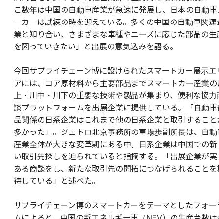
こ数年は中国の自動車産業が急速に発展し、日本の自動車
ーカーは試練の時を迎えている。多くの中国の自動車関連
業と知り合い、さまざまな車種やニーズに応じた部品の生
を図っていきたい」と出展の意気込みを語る。
今回サプライチェーン博に設けられたスマートカー展示エ
アには、コア原材料から主要部品までスマートカー産業の
上・川中・川下の重要な技術や製品が集まり、便利な協力
談プラットフォームを出展企業に提供している。「自動車
品関係の日系企業はこれまで他の日系企業と取引すること
多かった」。ジェトロ北京事務所の草場歩副所長は、自動
産業全体が大きな変革期にある中、日系企業は中国での新
い取引先探しを迫られていると指摘する。「出展企業が実
ある商談をし、新たな取引先の開拓につなげられることを
待している」と述べた。
サプライチェーン博のスマートカーをテーマとしたフォー
ムによると、中国の新エネルギー車（NEV）の生産台数は