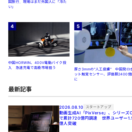
国旅行、現場はまだ外国人に「冷た
い」
4
5
中国HORWIN、400V電動バイク投
入 急速充電で高級市場狙う
厚さ3mmの"人工皮膚" 中国発ロ
ット触覚センサー、評価額2400億
に
最新記事
2026.08.10
スタートアップ
動画生成AI「PixVerse」、シリーズ
で累計720億円調達 世界ユーザー1.
億人突破