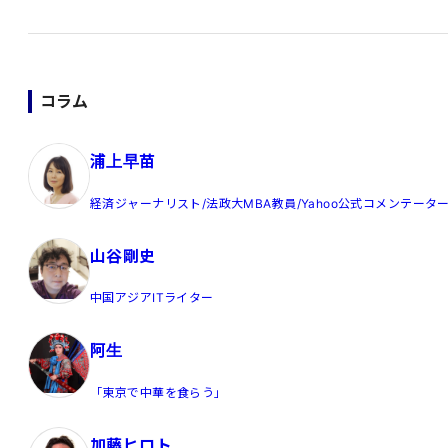
コラム
浦上早苗
経済ジャーナリスト/法政大MBA教員/Yahoo公式コメンテータ
山谷剛史
中国アジアITライター
阿生
「東京で中華を食らう」
加藤ヒロト