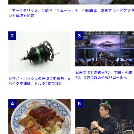
「アークテリクス」に続き「マムート」も 中国資本、高級アウトドアブ
ンド買収を加速
2
3
猛暑で沈む高級MPV 中国・小鵬
EV、3万台超の公式リコールへ
シマノ・ボッシュの牙城に中国勢 e
バイク変速機、トルク2倍で挑む
4
5