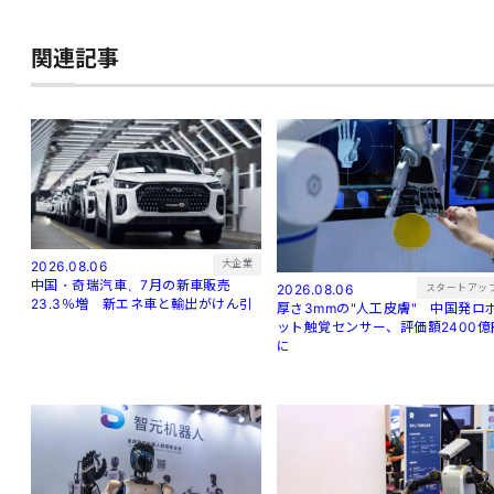
関連記事
大企業
2026.08.06
中国・奇瑞汽車、7月の新車販売
スタートアッ
2026.08.06
23.3％増 新エネ車と輸出がけん引
厚さ3mmの"人工皮膚" 中国発ロ
ット触覚センサー、評価額2400億
に