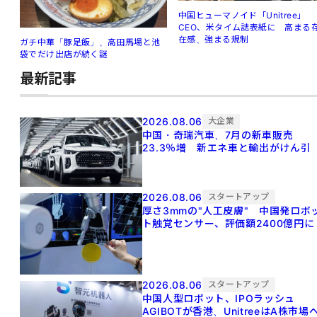
中国ヒューマノイド「Unitree」
CEO、米タイム誌表紙に 高まる
在感、強まる規制
ガチ中華「豚足飯」、高田馬場と池
袋でだけ出店が続く謎
最新記事
2026.08.06
大企業
中国・奇瑞汽車、7月の新車販売
23.3％増 新エネ車と輸出がけん引
2026.08.06
スタートアップ
厚さ3mmの"人工皮膚" 中国発ロボ
ト触覚センサー、評価額2400億円に
2026.08.06
スタートアップ
中国人型ロボット、IPOラッシュ
AGIBOTが香港、UnitreeはA株市場