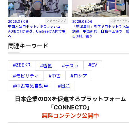
スタートアップ
スタートアッ
2026.08.06
2026.08.06
中国人型ロボット、IPOラッシュ
「物理法則」を学ぶロボットで大
AGIBOTが香港、UnitreeはA株市場
調達 中国新興、自動車工場の「
へ
る3割」狙う
関連キーワード
#ZEEKR
#EV
#極氪
#テスラ
#モビリティ
#中古
#ロシア
#中古電気自動車
#日産
日本企業のDXを促進するプラットフォーム
「CONNECTO」
無料コンテンツ公開中