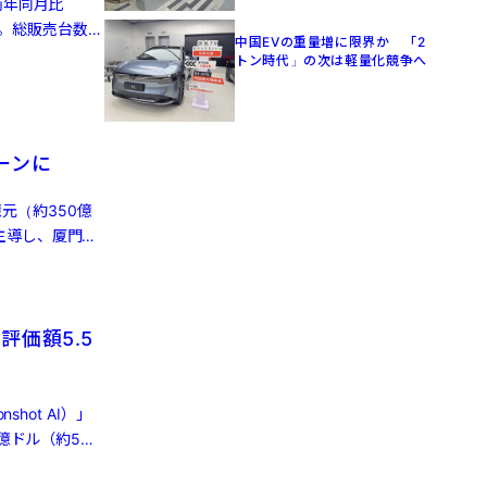
前年同月比
った。総販売台数は
中国EVの重量増に限界か 「2
トン時代」の次は軽量化競争へ
ーンに
億元（約350億
主導し、厦門国
評価額5.5
hot AI）」
億ドル（約5兆