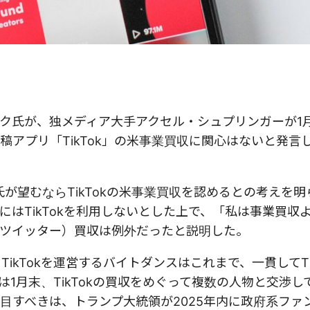
ク氏が、独メディア大手アクセル・シュプリンガーが1
アプリ「TikTok」の米事業買収に関心はないと発言
氏が望むならTikTokの米事業買収を認めるとの考えを
はTikTokを利用しないとした上で、「私は事業買収
旧ツイッター）買収は例外だったと説明した。
TikTokを運営するバイトダンスはこれまで、一貫してTi
1月末、TikTokの買収をめぐって複数の人物と交渉し
目すべきは、トランプ大統領が2025年内に政府系ファ