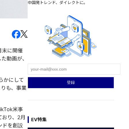
中国発トレンド、ダイレクトに。
月末に開催
した動画が、
明らかにして
よりも、事業
kTok米事
ており、2月
EV特集
ンドを創設