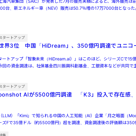
上海汽車集団（SAIC）が発表した7月の販売実績によると、海外販売は
2000台、新エネルギー車（NEV）販売は50.7％増の17万7000台とな
スタートアップ
世界3位 中国「HiDream」、350億円調達でユニコ
タートアップ「智象未来（HiDream.ai）」はこのほど、シリーズCで15
今回の資金調達は、社保基金四川振興科創基金、工銀資本などが共同で
…]
スタートアップ
oonshot AIが5500億円調達 「K3」投入で存在感、
LM）「Kimi」で知られる中国の人工知能（AI）企業「月之暗面（Moons
ズFで35億ドル（約5500億円）超を調達、資金調達後の評価額は350
特集