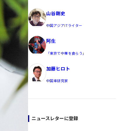
員/Yahoo公式コメンテーター
山谷剛史
中国アジアITライター
阿生
「東京で中華を食らう」
加藤ヒロト
中国車研究家
ニュースレターに登録