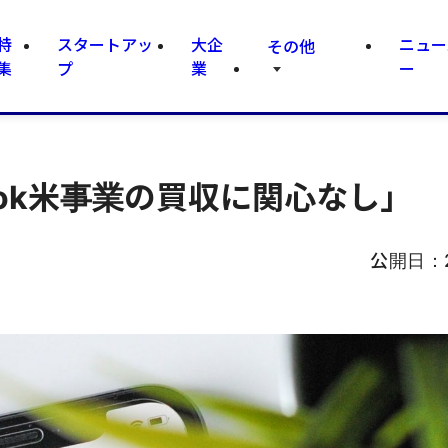
特
スタートアッ
大企
ニュー
その他
集
プ
業
ー
Tok米事業の買収に関心なし」
公開日：