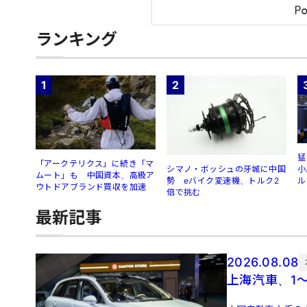
ランキング
1
2
猛
「アークテリクス」に続き「マ
シマノ・ボッシュの牙城に中国
小
ムート」も 中国資本、高級ア
勢 eバイク変速機、トルク2
ル
ウトドアブランド買収を加速
倍で挑む
最新記事
2026.08.08
上海汽車、1～