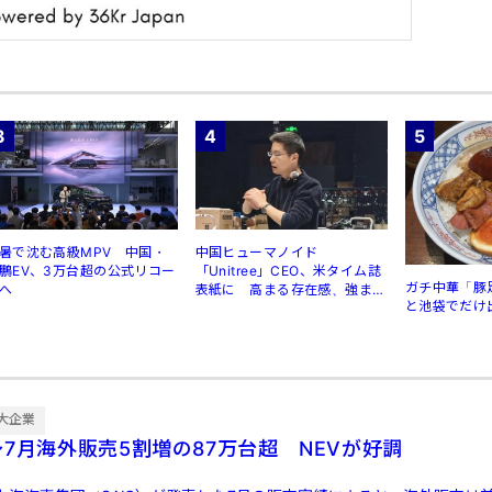
3
4
5
暑で沈む高級MPV 中国・
中国ヒューマノイド
鵬EV、3万台超の公式リコー
「Unitree」CEO、米タイム誌
ガチ中華「豚
へ
表紙に 高まる存在感、強まる
と池袋でだけ
規制
大企業
7月海外販売5割増の87万台超 NEVが好調