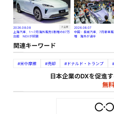
大企業
2026.08.07
2026.08.08
中国・長城汽車、7月新車販売
上海汽車、1～7月海外販売5割増の87万
増 海外が過半
台超 NEVが好調
関連キーワード
#米中摩擦
#売却
#ドナルド・トランプ
日本企業のDXを促進す
無