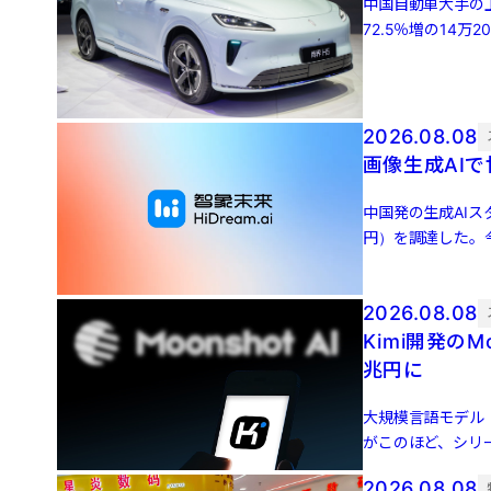
中国自動車大手の
72.5％増の14万
33万900 […]
2026.08.08
画像生成AIで
中国発の生成AIス
円）を調達した。
貿資本、上影新視 [
2026.08.08
Kimi開発のM
兆円に
大規模言語モデル（L
がこのほど、シリー
500 […]
2026.08.08