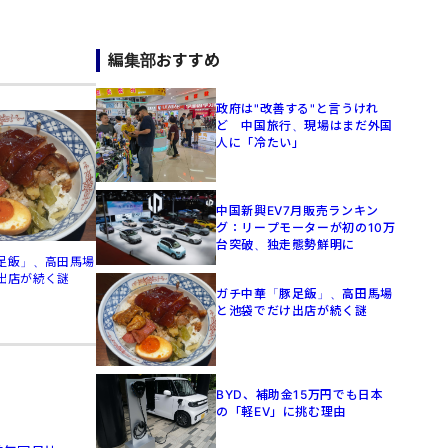
編集部おすすめ
政府は"改善する"と言うけれ
ど 中国旅行、現場はまだ外国
人に「冷たい」
中国新興EV7月販売ランキン
グ：リープモーターが初の10万
台突破、独走態勢鮮明に
足飯」、高田馬場
出店が続く謎
ガチ中華「豚足飯」、高田馬場
と池袋でだけ出店が続く謎
BYD、補助金15万円でも日本
の「軽EV」に挑む理由