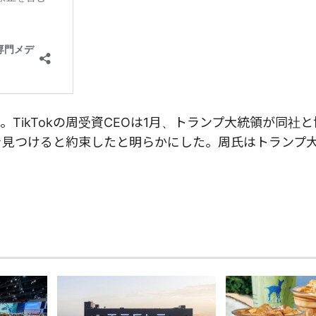
る。TikTokの周受資CEOは1月、トランプ大統領が同社
策を見つけると約束したと明らかにした。周氏はトランプ