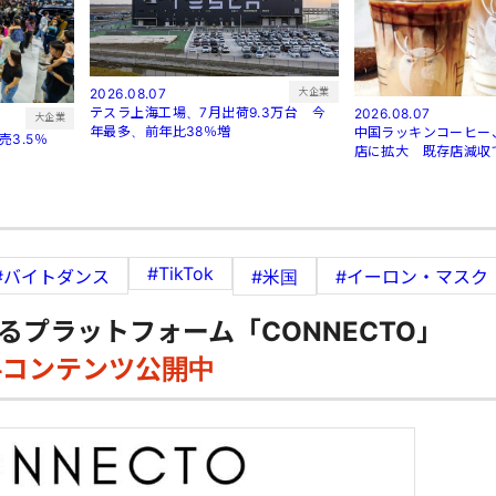
大企業
2026.08.07
テスラ上海工場、7月出荷9.3万台 今
2026.08.07
大企業
年最多、前年比38％増
中国ラッキンコーヒー、
3.5％
店に拡大 既存店減収
#TikTok
#バイトダンス
#米国
#イーロン・マスク
るプラットフォーム「CONNECTO」
料コンテンツ公開中