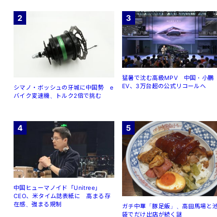
2
3
猛暑で沈む高級MPV 中国・小鵬
EV、3万台超の公式リコールへ
シマノ・ボッシュの牙城に中国勢 e
バイク変速機、トルク2倍で挑む
4
5
中国ヒューマノイド「Unitree」
CEO、米タイム誌表紙に 高まる存
在感、強まる規制
ガチ中華「豚足飯」、高田馬場と
袋でだけ出店が続く謎