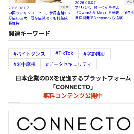
大企
2026.08.07
アリババ、最上位AIモデル
大企業
2026.08.07
「Qwen3.8-Max」を発表。16日
中国ラッキンコーヒー、世界店舗3.6
自律開発でDeepseekら追撃
万店に拡大 既存店減収でも利益成
長維持
関連キーワード
#TikTok
#バイトダンス
#字節跳動
#米中摩擦
#データセキュリティ
日本企業のDXを促進するプラットフォーム
「CONNECTO」
無料コンテンツ公開中