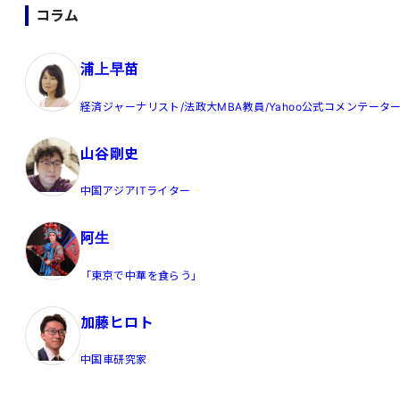
コラム
浦上早苗
経済ジャーナリスト/法政大MBA教員/Yahoo公式コメンテータ
山谷剛史
中国アジアITライター
阿生
「東京で中華を食らう」
加藤ヒロト
中国車研究家