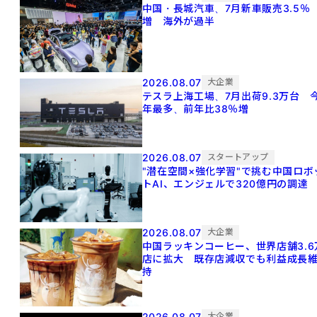
中国・長城汽車、7月新車販売3.5％
増 海外が過半
2026.08.07
大企業
テスラ上海工場、7月出荷9.3万台 
年最多、前年比38％増
2026.08.07
スタートアップ
"潜在空間×強化学習"で挑む中国ロボ
トAI、エンジェルで320億円の調達
2026.08.07
大企業
中国ラッキンコーヒー、世界店舗3.6
店に拡大 既存店減収でも利益成長
持
2026.08.07
大企業