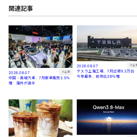
関連記事
大企
2026.08.07
テスラ上海工場、7月出荷9.3万
大企業
2026.08.07
今年最多、前年比38％増
中国・長城汽車、7月新車販売3.5％
増 海外が過半