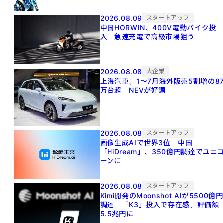
2026.08.09
スタートアップ
中国HORWIN、400V電動バイク投
入 急速充電で高級市場狙う
2026.08.08
大企業
上海汽車、1～7月海外販売5割増の8
万台超 NEVが好調
2026.08.08
スタートアップ
画像生成AIで世界3位 中国
「HiDream」、350億円調達でユニ
ーンに
2026.08.08
スタートアップ
Kimi開発のMoonshot AIが5500億円
調達 「K3」投入で存在感、評価額
5.5兆円に