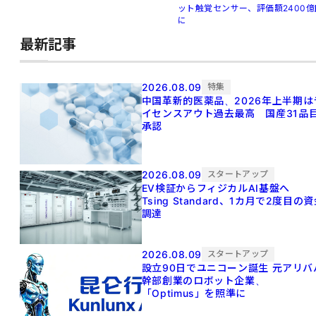
ット触覚センサー、評価額2400億
に
最新記事
2026.08.09
特集
中国革新的医薬品、2026年上半期は
イセンスアウト過去最高 国産31品
承認
2026.08.09
スタートアップ
EV検証からフィジカルAI基盤へ
Tsing Standard、1カ月で2度目の
調達
2026.08.09
スタートアップ
設立90日でユニコーン誕生 元アリババ
幹部創業のロボット企業、
「Optimus」を照準に