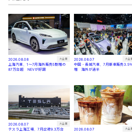
大企
大企業
2026.08.07
2026.08.08
中国・長城汽車、7月新車販売3.5
上海汽車、1～7月海外販売5割増の
増 海外が過半
87万台超 NEVが好調
大企業
2026.08.07
大企
2026.08.07
テスラ上海工場、7月出荷9.3万台