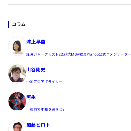
コラム
浦上早苗
経済ジャーナリスト/法政大MBA教員/Yahoo公式コメンテータ
山谷剛史
中国アジアITライター
阿生
「東京で中華を食らう」
加藤ヒロト