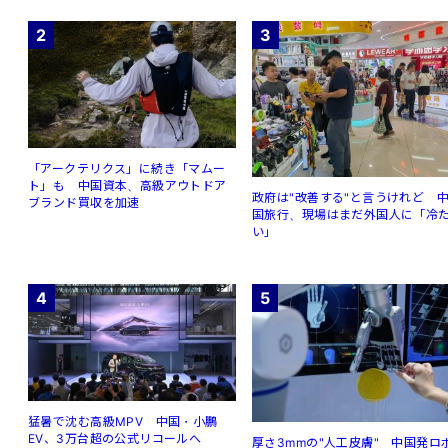
2
3
「アークテリクス」に続き「マムー
ト」も 中国資本、高級アウトドア
政府は"改善する"と言うけれど 
ブランド買収を加速
国旅行、現場はまだ外国人に「冷
い」
4
5
猛暑で沈む高級MPV 中国・小鵬
EV、3万台超の公式リコールへ
厚さ3mmの"人工皮膚" 中国発ロ