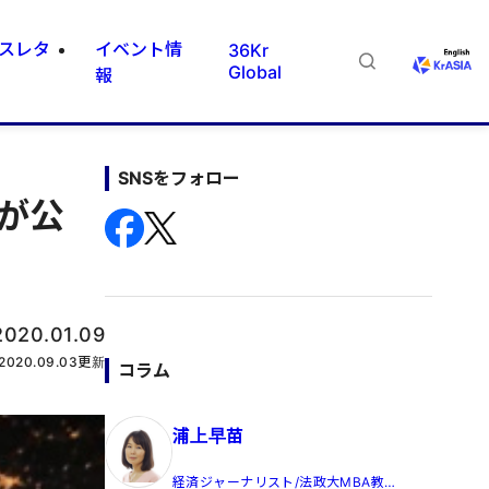
スレタ
イベント情
36Kr
Global
報
SNSをフォロー
が公
2020.01.09
2020.09.03
更新
コラム
浦上早苗
経済ジャーナリスト/法政大MBA教