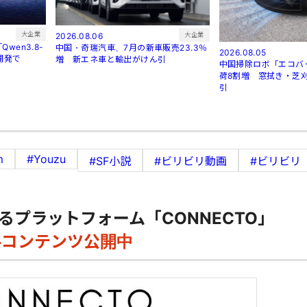
大企業
大企業
2026.08.06
wen3.8-
中国・奇瑞汽車、7月の新車販売23.3％
2026.08.05
開発で
増 新エネ車と輸出がけん引
中国掃除ロボ「エコバ
荷8割増 窓拭き・芝
引
m
#Youzu
#SF小説
#ビリビリ動画
#ビリビリ
るプラットフォーム「CONNECTO」
料コンテンツ公開中