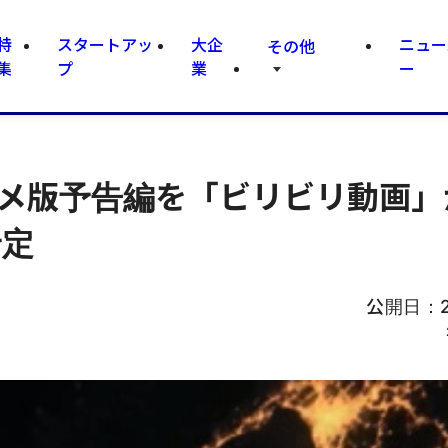
特
スタートアッ
大企
ニュー
その他
集
プ
業
ー
ニメ版予告編を「ビリビリ動画」
予定
公開日：