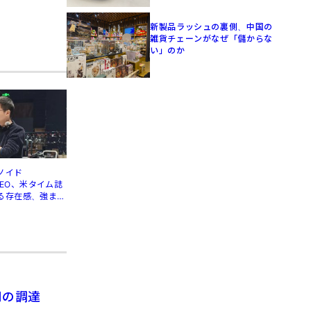
新製品ラッシュの裏側、中国の
雑貨チェーンがなぜ「儲からな
い」のか
ノイド
」CEO、米タイム誌
る存在感、強まる
円の調達