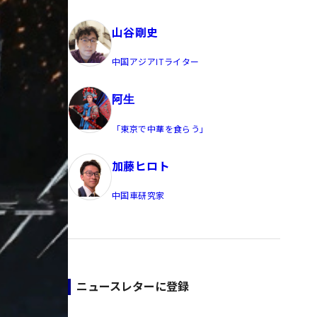
員/Yahoo公式コメンテーター
山谷剛史
中国アジアITライター
阿生
「東京で中華を食らう」
加藤ヒロト
中国車研究家
ニュースレターに登録