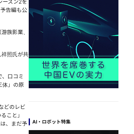
シーズン2を
の予告編も公
媒（游族影業、
孔祥照氏が共
で、口コミ
三体」の原
画などのレビ
いること」
AI・ロボット特集
在は、まだ予