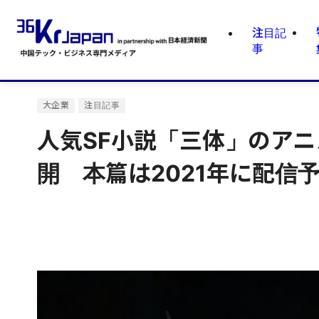
注目記
事
大企業
注目記事
人気SF小説「三体」のア
開 本篇は2021年に配信