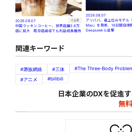
2026.08.07
アリババ、最上位AIモデル「Q
大企業
2026.08.07
Max」を発表。16日間自律
中国ラッキンコーヒー、世界店舗3.6万
Deepseekら追撃
店に拡大 既存店減収でも利益成長維持
関連キーワード
#The Three-Body Proble
#游族網絡
#三体
#bilibili
#アニメ
日本企業のDXを促進す
無