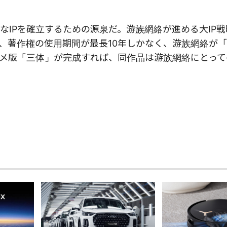
なIPを確立するための源泉だ。游族網絡が進める大IP
、著作権の使用期間が最長10年しかなく、游族網絡が
メ版「三体」が完成すれば、同作品は游族網絡にとって