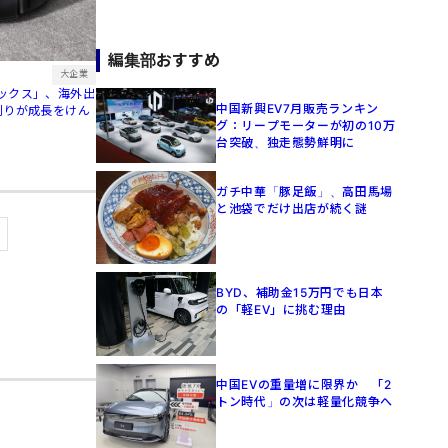
編集部おすすめ
大企業
ックス」、海外出
中国新興EV7月販売ランキン
刈りが成長をけん
グ：リープモーターが初の10万
台突破、独走態勢鮮明に
ガチ中華「豚足飯」、高田馬場
と池袋でだけ出店が続く謎
BYD、補助金15万円でも日本
の「軽EV」に挑む理由
中国EVの重量増に限界か 「2
トン時代」の次は軽量化競争へ