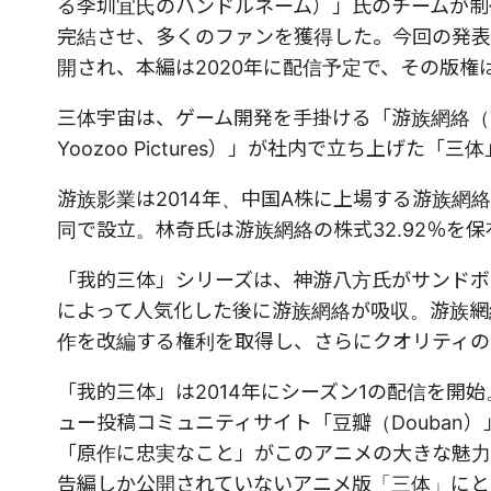
る李圳宜氏のハンドルネーム）」氏のチームが制作した
完結させ、多くのファンを獲得した。今回の発表
開され、本編は2020年に配信予定で、その版権
三体宇宙は、ゲーム開発を手掛ける「游族網絡（You
Yoozoo Pictures）」が社内で立ち上げた「三
游族影業は2014年、中国A株に上場する游族網
同で設立。林奇氏は游族網絡の株式32.92％を
「我的三体」シリーズは、神游八方氏がサンドボック
によって人気化した後に游族網絡が吸収。游族網
作を改編する権利を取得し、さらにクオリティの
「我的三体」は2014年にシーズン1の配信を開
ュー投稿コミュニティサイト「豆瓣（Douban
「原作に忠実なこと」がこのアニメの大きな魅力
告編しか公開されていないアニメ版「三体」にと