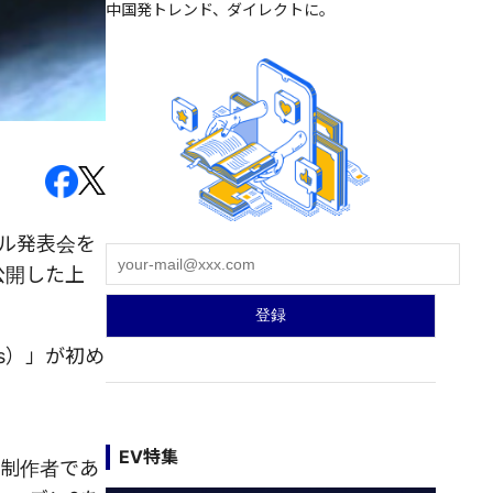
中国発トレンド、ダイレクトに。
トル発表会を
初公開した上
os）」が初め
EV特集
メ制作者であ