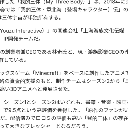
「我的三体（My Three Body）」は、2018年に
会では「我的三体・章北海（登場キャラクター）伝」
は三体宇宙が単独所有する。
zu Interactive）」の関連会社「上海游族文化伝
体」IP開発チームだ。
絡の創業者兼CEOである林奇氏と、現・游族影業CEOの
保有している。
スゲーム「Minecraft」をベースに創作したアニメ
絡の資金的支援のもと、制作チームはシーズン2から「
高い3Dアニメへと発展させた。
始。シーズン1とシーズン2はいずれも、書籍・音楽・映
）」で9.5点という高評価を獲得した。「原作のファンが
だ。配信済みで口コミの評価も高い「我的三体」の存
って大きなプレッシャーとなるだろう。