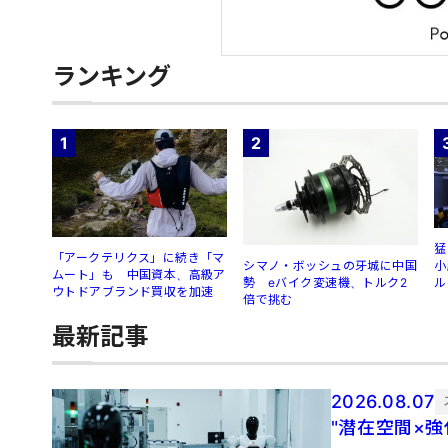
ランキング
1
2
猛
「アークテリクス」に続き「マ
シマノ・ボッシュの牙城に中国
小
ムート」も 中国資本、高級ア
勢 eバイク変速機、トルク2
ル
ウトドアブランド買収を加速
倍で挑む
最新記事
2026.08.07
"潜在空間×