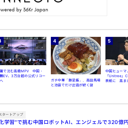
3
4
5
暑で沈む高級MPV 中国・
中国ヒューマ
鵬EV、3万台超の公式リコー
「Unitree
ガチ中華「豚足飯」、高田馬場
へ
表紙に 高ま
と池袋でだけ出店が続く謎
規制
スタートアップ
強化学習"で挑む中国ロボットAI、エンジェルで320億