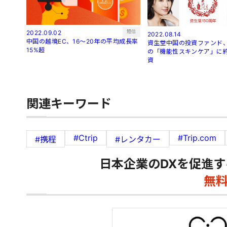
短信
2022.09.02
2022.08.14
中国の越境EC、16～20年の平均成長率
資生堂中国の投資ファンド、
15%超
の「機能性スキンケア」に約
資
関連キーワード
#Ctrip
#Trip.com
#携程
#レンタカー
日本企業のDXを促進す
無