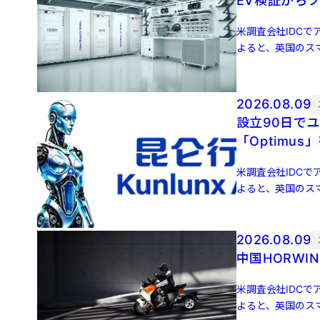
EV検証からフ
米調査会社IDCでア
よると、英国のスマ
増 […]
2026.08.09
設立90日でユニコーン誕生 元
「Optimus
米調査会社IDCでア
よると、英国のスマ
増 […]
2026.08.09
中国HORW
米調査会社IDCでア
よると、英国のスマ