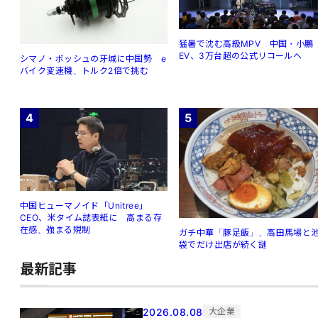
猛暑で沈む高級MPV 中国・小鵬
EV、3万台超の公式リコールへ
シマノ・ボッシュの牙城に中国勢 e
バイク変速機、トルク2倍で挑む
4
5
中国ヒューマノイド「Unitree」
CEO、米タイム誌表紙に 高まる存
在感、強まる規制
ガチ中華「豚足飯」、高田馬場と
袋でだけ出店が続く謎
最新記事
2026.08.08
大企業