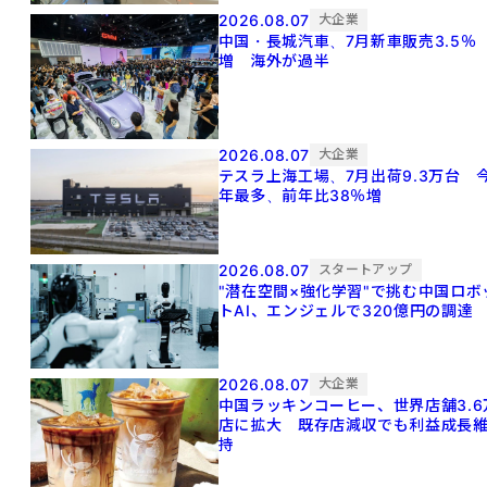
2026.08.07
大企業
中国・長城汽車、7月新車販売3.5％
増 海外が過半
2026.08.07
大企業
テスラ上海工場、7月出荷9.3万台 
年最多、前年比38％増
2026.08.07
スタートアップ
"潜在空間×強化学習"で挑む中国ロボ
トAI、エンジェルで320億円の調達
2026.08.07
大企業
中国ラッキンコーヒー、世界店舗3.6
店に拡大 既存店減収でも利益成長
持