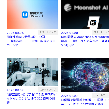
スタートアッ
スタートアップ
2026.08.08
2026.08.08
Kimi開発のMoonshot AIが5500
画像生成AIで世界3位 中国
調達 「K3」投入で存在感、評価
「HiDream」、350億円調達でユニ
5.5兆円に
コーンに
スタートアップ
2026.08.07
"潜在空間×強化学習"で挑む中国ロボ
スタートアッ
2026.08.07
ットAI、エンジェルで320億円の調
非侵襲で脳深部を刺激 中国発BCI
達
業、パーキンソン病治療に挑む