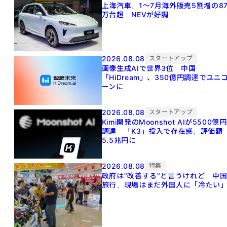
上海汽車、1～7月海外販売5割増の8
万台超 NEVが好調
2026.08.08
スタートアップ
画像生成AIで世界3位 中国
「HiDream」、350億円調達でユニ
ーンに
2026.08.08
スタートアップ
Kimi開発のMoonshot AIが5500億円
調達 「K3」投入で存在感、評価額
5.5兆円に
2026.08.08
特集
政府は"改善する"と言うけれど 中
旅行、現場はまだ外国人に「冷たい