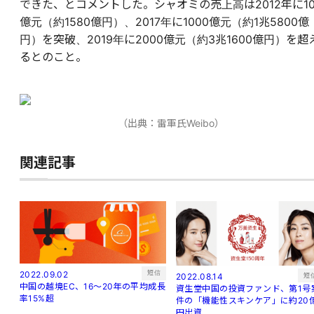
できた、とコメントした。シャオミの売上高は2012年に10
億元（約1580億円）、2017年に1000億元（約1兆5800億
円）を突破、2019年に2000億元（約3兆1600億円）を超
るとのこと。
（出典：雷軍氏Weibo）
関連記事
短信
2022.09.02
短
2022.08.14
中国の越境EC、16～20年の平均成長
資生堂中国の投資ファンド、第1号
率15%超
件の「機能性スキンケア」に約20
円出資