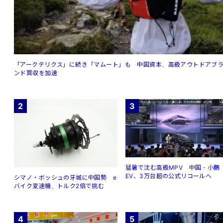
「アークテリクス」に続き「マムート」も 中国資本、高級アウトドアブ
ンド買収を加速
2
3
猛暑で沈む高級MPV 中国・小鵬
EV、3万台超の公式リコールへ
シマノ・ボッシュの牙城に中国勢 e
バイク変速機、トルク2倍で挑む
4
5