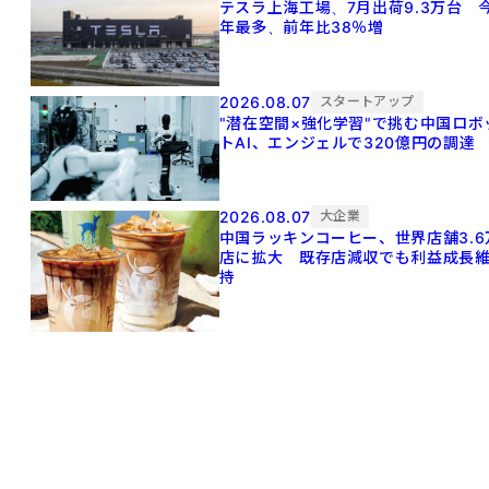
テスラ上海工場、7月出荷9.3万台 
年最多、前年比38％増
2026.08.07
スタートアップ
"潜在空間×強化学習"で挑む中国ロボ
トAI、エンジェルで320億円の調達
2026.08.07
大企業
中国ラッキンコーヒー、世界店舗3.6
店に拡大 既存店減収でも利益成長
持