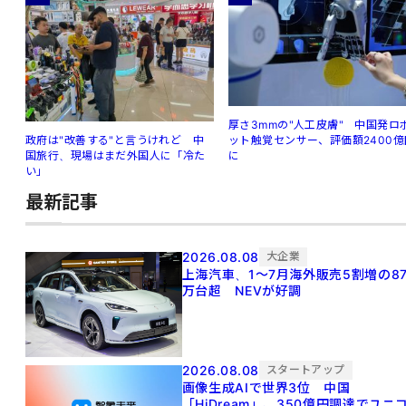
厚さ3mmの"人工皮膚" 中国発ロ
ット触覚センサー、評価額2400億
政府は"改善する"と言うけれど 中
に
国旅行、現場はまだ外国人に「冷た
い」
最新記事
2026.08.08
大企業
上海汽車、1～7月海外販売5割増の8
万台超 NEVが好調
2026.08.08
スタートアップ
画像生成AIで世界3位 中国
「HiDream」、350億円調達でユニ