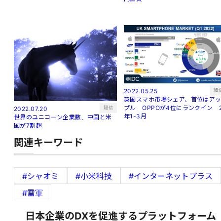
短
2022.05.25
英国スマホ市場シェア、首位はア
プル OPPOが4位にランクイン 
短信
2022.07.20
年1-3月
世界のユニコーン企業数、中国と米
国が7割超
関連キーワード
#シャオミ
#小米科技
#インターネットプラス
#雷軍
日本企業のDXを促進するプラットフォーム