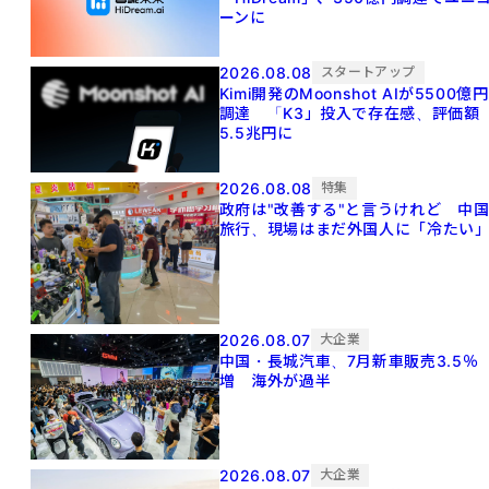
ーンに
2026.08.08
スタートアップ
Kimi開発のMoonshot AIが5500億円
調達 「K3」投入で存在感、評価額
5.5兆円に
2026.08.08
特集
政府は"改善する"と言うけれど 中
旅行、現場はまだ外国人に「冷たい
2026.08.07
大企業
中国・長城汽車、7月新車販売3.5％
増 海外が過半
2026.08.07
大企業