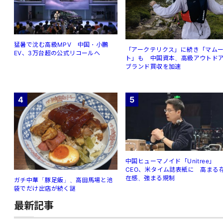
猛暑で沈む高級MPV 中国・小鵬
「アークテリクス」に続き「マム
EV、3万台超の公式リコールへ
ト」も 中国資本、高級アウトド
ブランド買収を加速
4
5
中国ヒューマノイド「Unitree」
CEO、米タイム誌表紙に 高まる
在感、強まる規制
ガチ中華「豚足飯」、高田馬場と池
袋でだけ出店が続く謎
最新記事