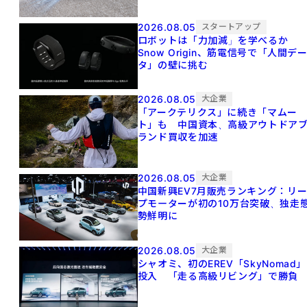
2026.08.05
スタートアップ
ロボットは「力加減」を学べるか
Snow Origin、筋電信号で「人間デ
タ」の壁に挑む
2026.08.05
大企業
「アークテリクス」に続き「マムー
ト」も 中国資本、高級アウトドア
ランド買収を加速
2026.08.05
大企業
中国新興EV7月販売ランキング：リ
プモーターが初の10万台突破、独走
勢鮮明に
2026.08.05
大企業
シャオミ、初のEREV「SkyNomad」
投入 「走る高級リビング」で勝負