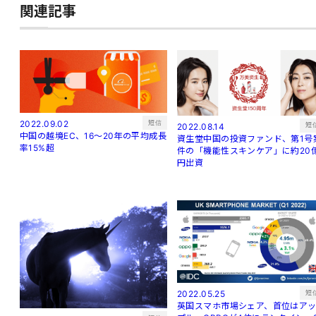
関連記事
短信
2022.09.02
短
2022.08.14
中国の越境EC、16～20年の平均成長
資生堂中国の投資ファンド、第1号
率15%超
件の「機能性スキンケア」に約20
円出資
短
2022.05.25
英国スマホ市場シェア、首位はア