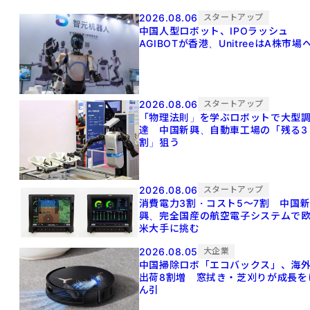
2026.08.06
スタートアップ
中国人型ロボット、IPOラッシュ
AGIBOTが香港、UnitreeはA株市場
2026.08.06
スタートアップ
「物理法則」を学ぶロボットで大型
達 中国新興、自動車工場の「残る3
割」狙う
2026.08.06
スタートアップ
消費電力3割・コスト5〜7割 中国
興、完全国産の航空電子システムで
米大手に挑む
2026.08.05
大企業
中国掃除ロボ「エコバックス」、海
出荷8割増 窓拭き・芝刈りが成長を
ん引