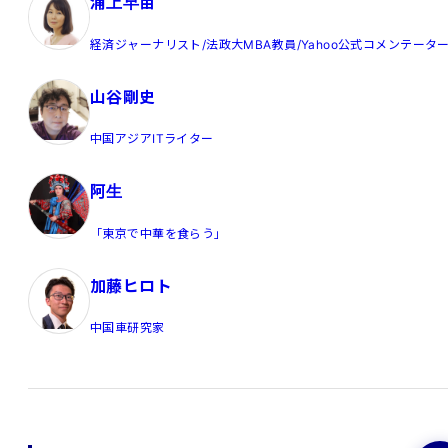
浦上早苗
経済ジャーナリスト/法政大MBA教員/Yahoo公式コメンテータ
山谷剛史
中国アジアITライター
阿生
「東京で中華を食らう」
加藤ヒロト
中国車研究家