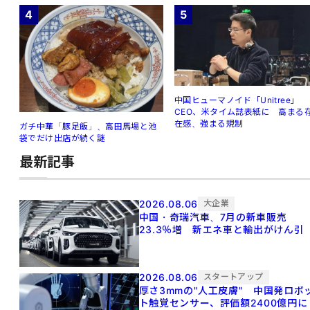
4
5
中国ヒューマノイド「Unitree」
CEO、米タイム誌表紙に 高まる
在感、強まる規制
ガチ中華「豚足飯」、高田馬場と池
袋でだけ出店が続く謎
最新記事
2026.08.06
大企業
中国・奇瑞汽車、7月の新車販売
23.3％増 新エネ車と輸出がけん引
2026.08.06
スタートアップ
厚さ3mmの"人工皮膚" 中国発ロボ
ト触覚センサー、評価額2400億円に