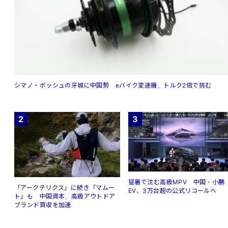
シマノ・ボッシュの牙城に中国勢 eバイク変速機、トルク2倍で挑む
2
3
猛暑で沈む高級MPV 中国・小鵬
「アークテリクス」に続き「マムー
EV、3万台超の公式リコールへ
ト」も 中国資本、高級アウトドア
ブランド買収を加速