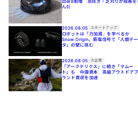
出荷8割増 窓拭き・芝刈りが成長を
ん引
2026.08.05
スタートアップ
ロボットは「力加減」を学べるか
Snow Origin、筋電信号で「人間デ
タ」の壁に挑む
2026.08.05
大企業
「アークテリクス」に続き「マムー
ト」も 中国資本、高級アウトドア
ランド買収を加速