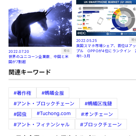
短
2022.05.25
英国スマホ市場シェア、首位はア
プル OPPOが4位にランクイン 
短信
2022.07.20
年1-3月
世界のユニコーン企業数、中国と米
国が7割超
関連キーワード
#著作権
#螞蟻金服
#アント・ブロックチェーン
#螞蟻区塊鏈
#Tuchong.com
#図虫
#オンチェーン
#アント・フィナンシャル
#ブロックチェーン