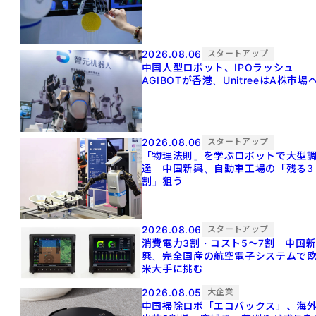
2026.08.06
スタートアップ
中国人型ロボット、IPOラッシュ
AGIBOTが香港、UnitreeはA株市場
2026.08.06
スタートアップ
「物理法則」を学ぶロボットで大型
達 中国新興、自動車工場の「残る3
割」狙う
2026.08.06
スタートアップ
消費電力3割・コスト5〜7割 中国
興、完全国産の航空電子システムで
米大手に挑む
2026.08.05
大企業
中国掃除ロボ「エコバックス」、海