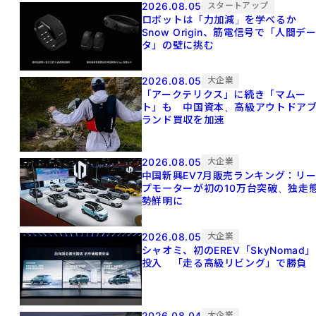
2026.08.05
スタートアップ
ロボットは「力加減」を学べるか
Snow Origin、筋電信号で「人間デ
タ」の壁に挑む
2026.08.05
大企業
「アークテリクス」に続き「マムー
ト」も 中国資本、高級アウトドア
ランド買収を加速
2026.08.05
大企業
中国新興EV7月販売ランキング：リ
プモーターが初の10万台突破、独走
勢鮮明に
2026.08.05
大企業
シャオミ、初のEREV「SkyNomad」
投入 「走る高級リビング」で勝負
2026.08.04
大企業