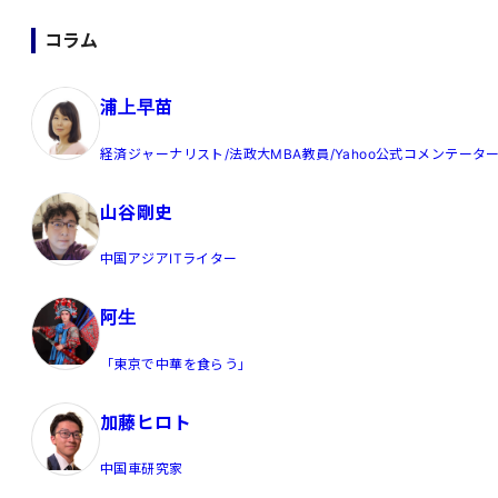
コラム
浦上早苗
経済ジャーナリスト/法政大MBA教員/Yahoo公式コメンテータ
山谷剛史
中国アジアITライター
阿生
「東京で中華を食らう」
加藤ヒロト
中国車研究家