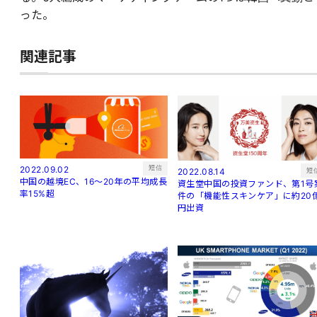
った。
関連記事
短信
2022.09.02
短
2022.08.14
中国の越境EC、16～20年の平均成長
資生堂中国の投資ファンド、第1号
率15%超
件の「機能性スキンケア」に約20
円出資