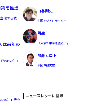
員/Yahoo公式コメンテーター
構築を推進
山谷剛史
」が主催する教
中国アジアITライター
阿生
「東京で中華を食らう」
収入は前年の
加藤ヒロト
zuoye）」
中国車研究家
ニュースレターに登録
oye）」等を