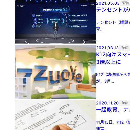
2021.05.03
短信
テンセントが
テンセント（騰訊）
育...
2021.03.13
短信
K12向けスマ
3倍以上に
K12（幼稚園から
が、3月...
2020.11.20
短信
一起教育、ナ
11月13日、K1
運営...