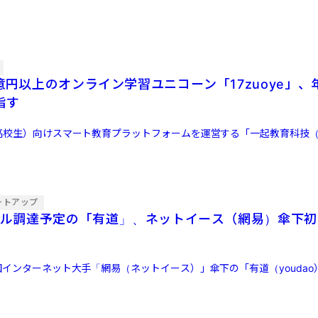
億円以上のオンライン学習ユニコーン「17zuoye」
指す
高校生）向けスマート教育プラットフォームを運営する「一起教育科技（17
ートアップ
億ドル調達予定の「有道」、ネットイース（網易）傘下
国インターネット大手「網易（ネットイース）」傘下の「有道（youda