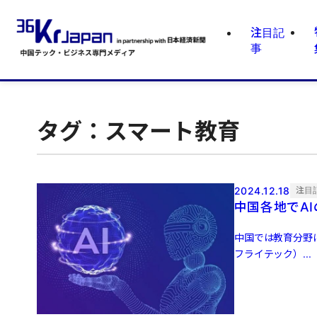
注目記
事
タグ：スマート教育
2024.12.18
注目
中国各地でA
中国では教育分野
フライテック）...