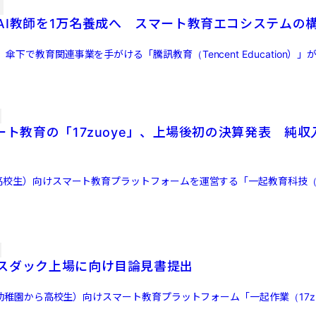
AI教師を1万名養成へ スマート教育エコシステムの
傘下で教育関連事業を手がける「騰訊教育（Tencent Education）
ート教育の「17zuoye」、上場後初の決算発表 純
高校生）向けスマート教育プラットフォームを運営する「一起教育科技（17
スダック上場に向け目論見書提出
2（幼稚園から高校生）向けスマート教育プラットフォーム「一起作業（17zu