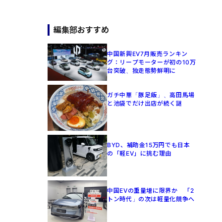
編集部おすすめ
中国新興EV7月販売ランキン
グ：リープモーターが初の10万
台突破、独走態勢鮮明に
ガチ中華「豚足飯」、高田馬場
と池袋でだけ出店が続く謎
BYD、補助金15万円でも日本
の「軽EV」に挑む理由
中国EVの重量増に限界か 「2
トン時代」の次は軽量化競争へ