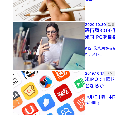
2020.10.30
短信
評価額3000
米国IPOを目
K12（幼稚園から
が、米国...
2019.10.17
スタ
米IPOで1
となるか
10月1日未明、中
式公開（...