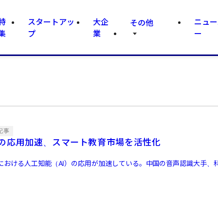
特
スタートアッ
大企
ニュー
その他
集
プ
業
ー
記事
Iの応用加速、スマート教育市場を活性化
における人工知能（AI）の応用が加速している。中国の音声認識大手、