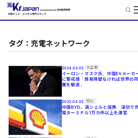
タグ：充電ネットワーク
大企業
2024.02.02
イーロン・マスク氏、中国EVメーカ
に警戒感「貿易障壁なければ世界の
業を駆逐」
短信
2022.04.02
中国BYD、英シェルと提携 深圳で
電ターミナル1万カ所以上を運営