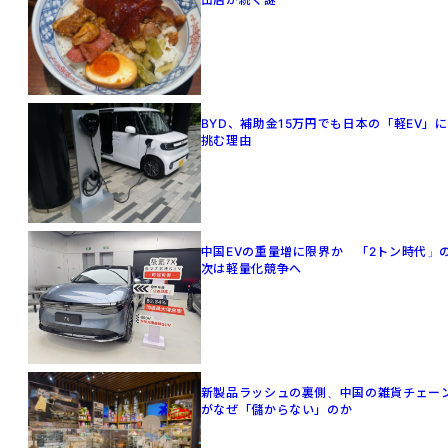
BYD、補助金15万円でも日本の「軽EV」に
挑む理由
中国EVの重量増に限界か 「2トン時代」
次は軽量化競争へ
新製品ラッシュの裏側、中国の雑貨チェー
がなぜ「儲からない」のか