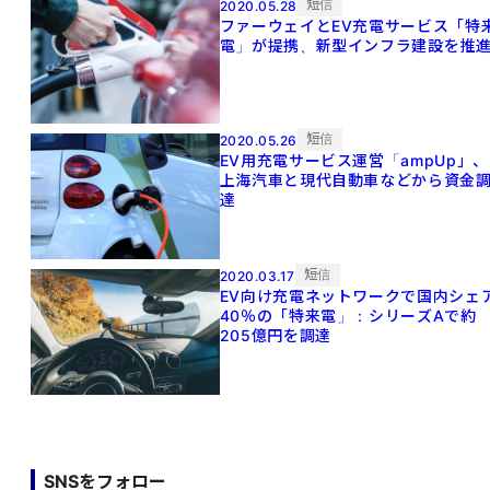
短信
2020.05.28
ファーウェイとEV充電サービス「特
電」が提携、新型インフラ建設を推
短信
2020.05.26
EV用充電サービス運営「ampUp」、
上海汽車と現代自動車などから資金
達
短信
2020.03.17
EV向け充電ネットワークで国内シェ
40％の「特来電」：シリーズAで約
205億円を調達
SNSをフォロー