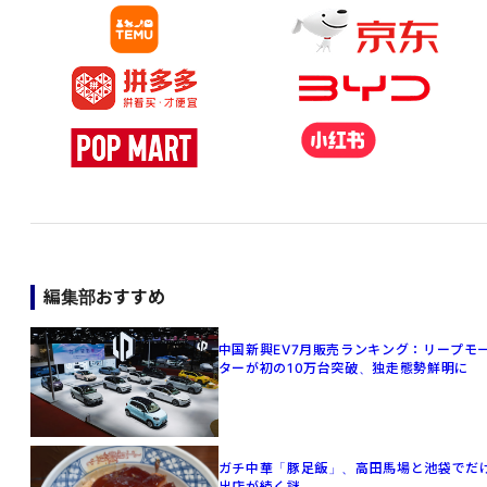
編集部おすすめ
中国新興EV7月販売ランキング：リープモ
ターが初の10万台突破、独走態勢鮮明に
ガチ中華「豚足飯」、高田馬場と池袋でだ
出店が続く謎