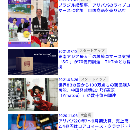
ブラジル総領事、アリババのライブ
マースに登場 自国商品を売り込む
スタートアップ
2021.07.15
東南アジア最大手の越境コマース支
「SCI」が70億円調達 TikTokとも
携
スタートアップ
2021.03.26
世界83カ国から100万点もの商品購
可能、中国発越境EC「洋碼頭
（Ymatou）」が数十億円調達
大企業
2020.11.06
アリババ20年7～9月期決算、売上高
2.4兆円はコアコマース・クラウド・