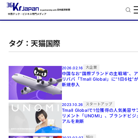
タグ：天猫国際
大企業
2026.02.16
中国なお“国際ブランドの主戦場”、
リババ「Tmall Global」に“1日6社”
新規参入
スタートアップ
2023.10.26
Tmall Globalで1位獲得の人気美容サ
リメント「UNOMI」、ブランドビジ
アルを刷新
短信
2022.02.07