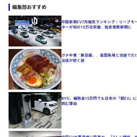
編集部おすすめ
中国新興EV7月販売ランキング：リープモ
ターが初の10万台突破、独走態勢鮮明に
ガチ中華「豚足飯」、高田馬場と池袋でだ
出店が続く謎
BYD、補助金15万円でも日本の「軽EV」に
挑む理由