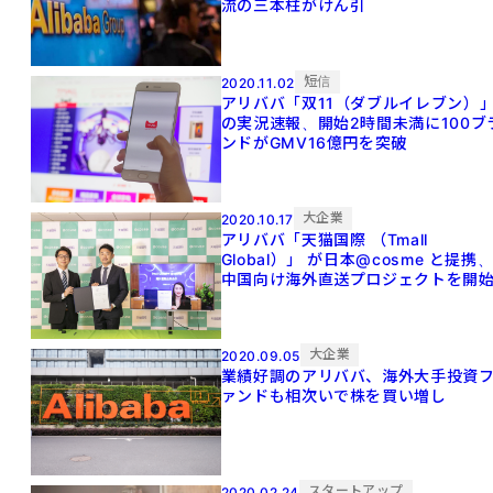
流の三本柱がけん引
短信
2020.11.02
アリババ「双11（ダブルイレブン）
の実況速報、開始2時間未満に100ブ
ンドがGMV16億円を突破
大企業
2020.10.17
アリババ「天猫国際 （Tmall
Global）」 が日本@cosme と提携
中国向け海外直送プロジェクトを開
大企業
2020.09.05
業績好調のアリババ、海外大手投資
ァンドも相次いで株を買い増し
スタートアップ
2020.02.24