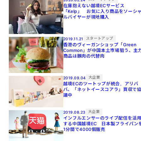
在庫抱えない越境ECサービス
「Kelp」 お気に入り商品をソーシ
ルバイヤーが現地購入
スタートアップ
2019.11.21
香港のヴィーガンショップ「Green
Common」が中国本土市場狙う、主
商品は豚肉の代替肉
大企業
2019.09.04
越境ECのツートップが統合。アリバ
バ、「ネットイースコアラ」買収で
議中
大企業
2019.08.23
インフルエンサーのライブ配信を活
する中国越境EC 日本製フライパン
1分間で4000個販売