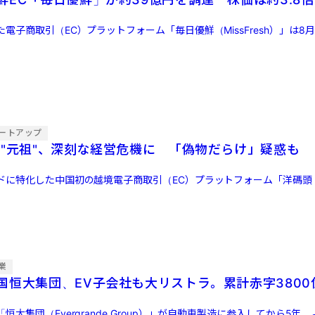
電子商取引（EC）プラットフォーム「毎日優鮮（MissFresh）」は8月
ートアップ
の"元祖"、深刻な経営危機に 「偽物だらけ」疑惑も
に特化した中国初の越境電子商取引（EC）プラットフォーム「洋碼頭（Y
業
国恒大集団、EV子会社も大リストラ。累計赤字3800
恒大集団（Evergrande Group）」が自動車製造に参入してから5年