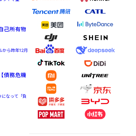
自己所有物
から昨年12月
【債務危機
今になって「負