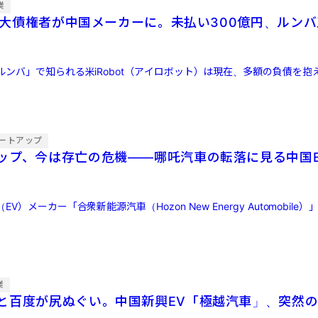
業
tの最大債権者が中国メーカーに。未払い300億円、ルン
ルンバ」で知られる米iRobot（アイロボット）は現在、多額の負債を抱
ートアップ
ップ、今は存亡の危機——哪吒汽車の転落に見る中国
）メーカー「合衆新能源汽車（Hozon New Energy Automobile）」が
業
と百度が尻ぬぐい。中国新興EV「極越汽車」、突然