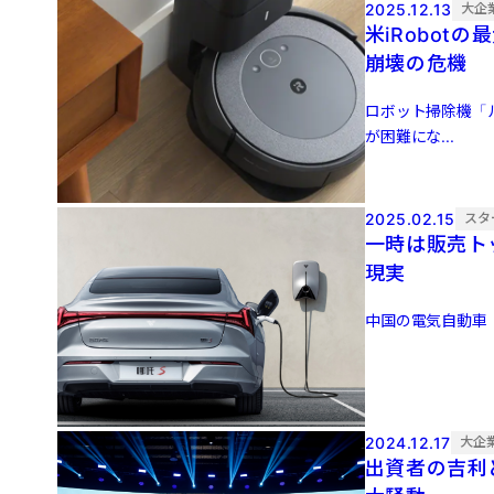
2025.12.13
大企
米iRobo
崩壊の危機
ロボット掃除機「
が困難にな...
2025.02.15
スタ
一時は販売ト
現実
中国の電気自動車（EV
2024.12.17
大企
出資者の吉利