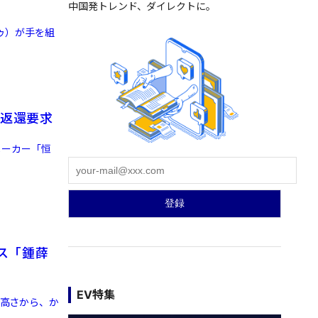
中国発トレンド、ダイレクトに。
ドゥ）が手を組
の返還要求
）メーカー「恒
ス「鍾薛
EV特集
の高さから、か