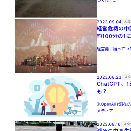
つては「...
2023.09.04
大
経営危機の中
約100分の1
経営難に陥っている中
2023.08.23
ス
ChatGPT
も？
米OpenAIは潜
メディア...
2023.08.16
スタ
瀕死の中国生