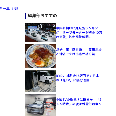
ー車（NE...
編集部おすすめ
中国新興EV7月販売ランキン
グ：リープモーターが初の10万
台突破、独走態勢鮮明に
ガチ中華「豚足飯」、高田馬場
と池袋でだけ出店が続く謎
BYD、補助金15万円でも日本
の「軽EV」に挑む理由
中国EVの重量増に限界か 「2
トン時代」の次は軽量化競争へ