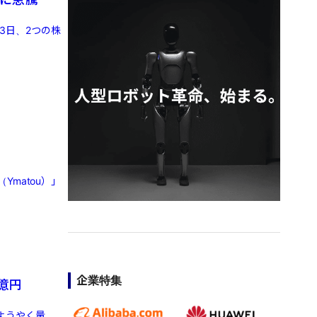
3日、2つの株
matou）」
企業特集
億円
、ようやく量