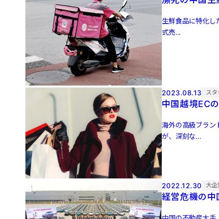
生鮮食品に特化した
式売...
2023.08.13
スタ
中国越境EC
海外の高級ブランド
が、深刻な...
2022.12.30
大企
経営危機の中
中国の不動産大手「