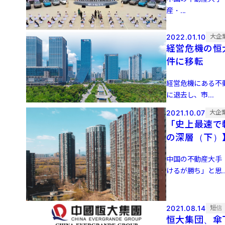
産・...
2022.01.10
大企
経営危機の恒
件に移転
経営危機にある不
に退去し、市...
2021.10.07
大企
「史上最速で
の深層（下）
中国の不動産大手
けるが勝ち」と思..
2021.08.14
短信
恒大集団、傘