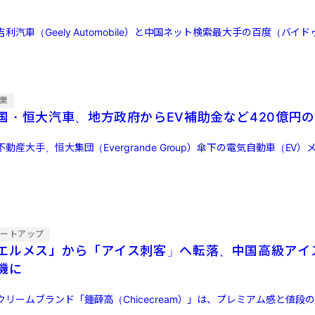
利汽車（Geely Automobile）と中国ネット検索最大手の百度（バイ
業
国・恒大汽車、地方政府からEV補助金など420億円
動産大手、恒大集団（Evergrande Group）傘下の電気自動車（EV
タートアップ
エルメス」から「アイス刺客」へ転落、中国高級アイ
機に
リームブランド「鍾薛高（Chicecream）」は、プレミアム感と値段