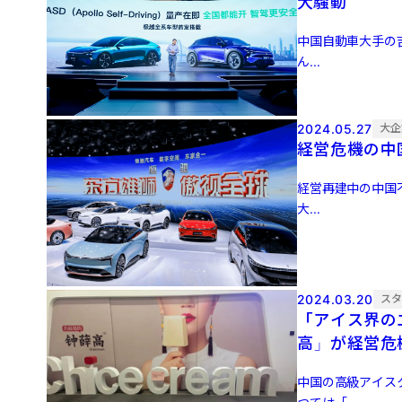
大騒動
中国自動車大手の吉
ん...
2024.05.27
大企
経営危機の中
経営再建中の中国不
大...
2024.03.20
ス
「アイス界の
高」が経営危
中国の高級アイスク