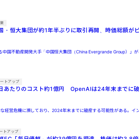
企業
国・恒大集団が約1年半ぶりに取引再開、時価総額が
に
国不動産開発大手「中国恒大集団（China Evergrande Group）」が
タートアップ
、1日あたりのコスト約1億円 OpenAIは24年末まで
在的な経営危機に瀕しており、2024年末までに破産する可能性がある。イ
ートアップ
鮮EC「毎日優鮮」が約39億円を調達 株価は約3.8