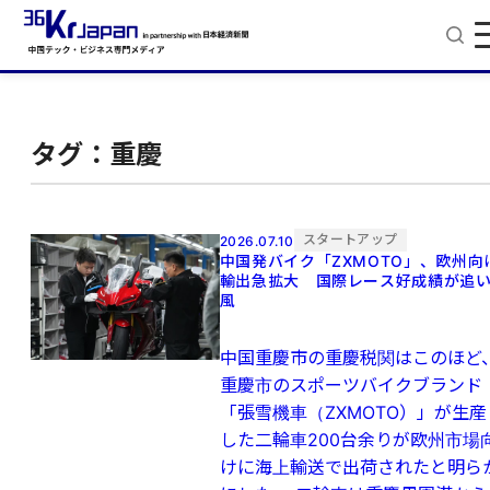
タグ：重慶
スタートアップ
2026.07.10
中国発バイク「ZXMOTO」、欧州向
輸出急拡大 国際レース好成績が追
風
中国重慶市の重慶税関はこのほど
重慶市のスポーツバイクブランド
「張雪機車（ZXMOTO）」が生産
した二輪車200台余りが欧州市場
けに海上輸送で出荷されたと明ら