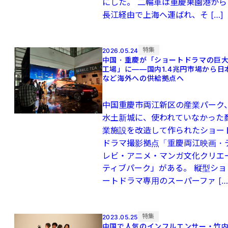
にした。 二輪車は重慶果園港から
長江経由で上海へ運ばれ、そ […]
特集
2026.05.24
中国・重慶が「ショートドラマの巨
工場」に――国内1.4兆円市場から日
など海外への供給拠点へ
中国重慶市両江新区の産業パーク
水土新城に、使われていなかった
業施設を改造して作られたショー
ドラマ撮影拠点「重慶両江映画・
レビ・アニメ・マンガ文化クリエ
ティブパーク」がある。 縦型ショ
ートドラマ専用のスーパーファ […
特集
2023.05.25
中国で人気のインフルエンサー・竹