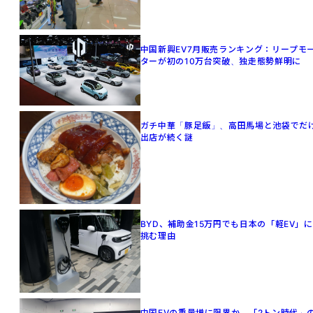
中国新興EV7月販売ランキング：リープモ
ターが初の10万台突破、独走態勢鮮明に
ガチ中華「豚足飯」、高田馬場と池袋でだ
出店が続く謎
BYD、補助金15万円でも日本の「軽EV」に
挑む理由
中国EVの重量増に限界か 「2トン時代」