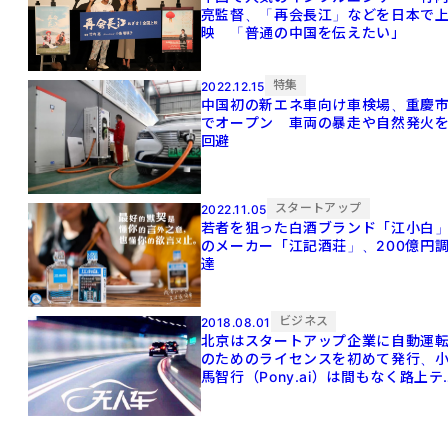
亮監督、「再会長江」などを日本で
映 「普通の中国を伝えたい」
特集
2022.12.15
中国初の新エネ車向け車検場、重慶
でオープン 車両の暴走や自然発火
回避
スタートアップ
2022.11.05
若者を狙った白酒ブランド「江小白
のメーカー「江記酒荘」、200億円
達
ビジネス
2018.08.01
北京はスタートアップ企業に自動運
のためのライセンスを初めて発行、
馬智行（Pony.ai）は間もなく路上テ
ト開始