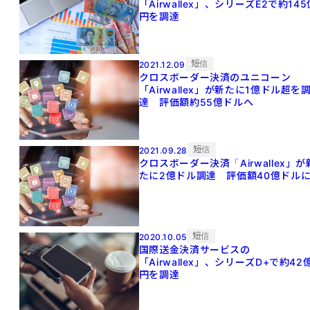
「Airwallex」、シリーズE2で約145
円を調達
短信
2021.12.09
クロスボーダー決済のユニコーン
「Airwallex」が新たに1億ドル超を
達 評価額約55億ドルへ
短信
2021.09.28
クロスボーダー決済「Airwallex」が
たに2億ドル調達 評価額40億ドル
短信
2020.10.05
国際送金決済サービスの
「Airwallex」、シリーズD+で約42
円を調達