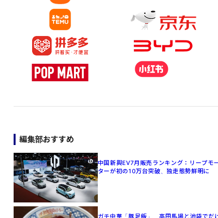
編集部おすすめ
中国新興EV7月販売ランキング：リープモ
ターが初の10万台突破、独走態勢鮮明に
ガチ中華「豚足飯」、高田馬場と池袋でだ