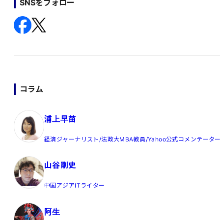
SNSをフォロー
コラム
浦上早苗
経済ジャーナリスト/法政大MBA教員/Yahoo公式コメンテータ
山谷剛史
中国アジアITライター
阿生