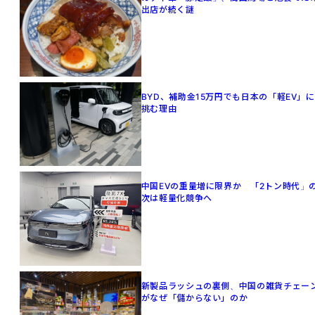
出店が続く謎
BYD、補助金15万円でも日本の「軽EV」に
挑む理由
中国EVの重量増に限界か 「2トン時代」
次は軽量化競争へ
新製品ラッシュの裏側、中国の雑貨チェー
がなぜ「儲からない」のか