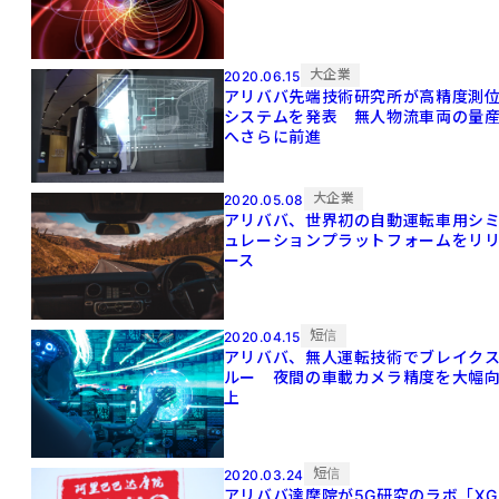
大企業
2020.06.15
アリババ先端技術研究所が高精度測
システムを発表 無人物流車両の量
へさらに前進
大企業
2020.05.08
アリババ、世界初の自動運転車用シ
ュレーションプラットフォームをリ
ース
短信
2020.04.15
アリババ、無人運転技術でブレイク
ルー 夜間の車載カメラ精度を大幅
上
短信
2020.03.24
アリババ達摩院が5G研究のラボ「XG