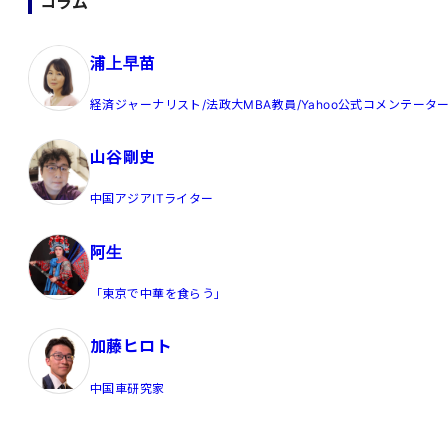
コラム
浦上早苗
経済ジャーナリスト/法政大MBA教員/Yahoo公式コメンテータ
山谷剛史
中国アジアITライター
阿生
「東京で中華を食らう」
加藤ヒロト
中国車研究家