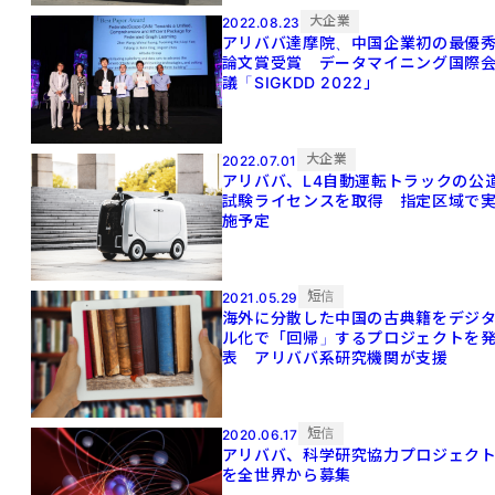
大企業
2022.08.23
アリババ達摩院、中国企業初の最優
論文賞受賞 データマイニング国際
議「SIGKDD 2022」
大企業
2022.07.01
アリババ、L4自動運転トラックの公
試験ライセンスを取得 指定区域で
施予定
短信
2021.05.29
海外に分散した中国の古典籍をデジ
ル化で「回帰」するプロジェクトを
表 アリババ系研究機関が支援
短信
2020.06.17
アリババ、科学研究協力プロジェク
を全世界から募集