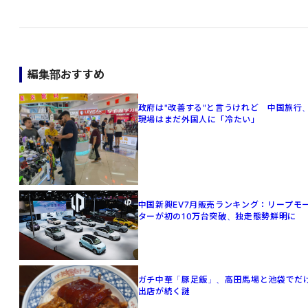
編集部おすすめ
政府は"改善する"と言うけれど 中国旅行
現場はまだ外国人に「冷たい」
中国新興EV7月販売ランキング：リープモ
ターが初の10万台突破、独走態勢鮮明に
ガチ中華「豚足飯」、高田馬場と池袋でだ
出店が続く謎