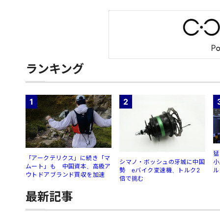
ランキング
1
2
猛
「アークテリクス」に続き「マ
シマノ・ボッシュの牙城に中国
小
ムート」も 中国資本、高級ア
勢 eバイク変速機、トルク2
ル
ウトドアブランド買収を加速
倍で挑む
最新記事