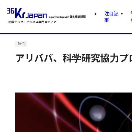
注目記
事
短信
アリババ、科学研究協力プ