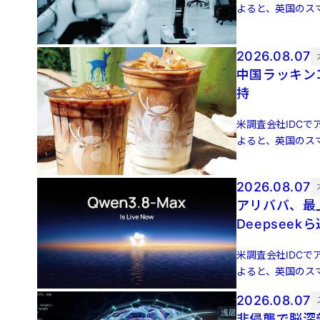
よると、英国のスマ
増 […]
2026.08.07
中国ラッキン
持
米調査会社IDCでア
よると、英国のスマ
増 […]
2026.08.07
アリババ、最上
Deepseek
米調査会社IDCでア
よると、英国のスマ
増 […]
2026.08.07
非侵襲で脳深