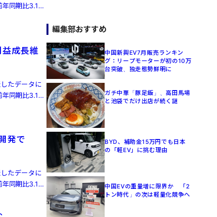
年同期比3.1%
編集部おすすめ
利益成長維
中国新興EV7月販売ランキン
グ：リープモーターが初の10万
台突破、独走態勢鮮明に
発表したデータに
ガチ中華「豚足飯」、高田馬場
年同期比3.1%
と池袋でだけ出店が続く謎
律開発で
BYD、補助金15万円でも日本
の「軽EV」に挑む理由
発表したデータに
年同期比3.1%
中国EVの重量増に限界か 「2
トン時代」の次は軽量化競争へ
む