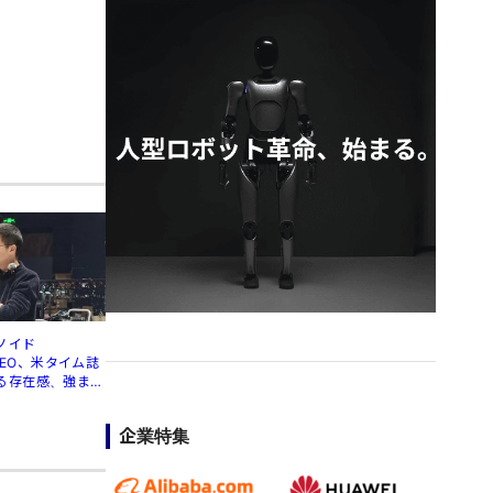
ノイド
」CEO、米タイム誌
る存在感、強まる
企業特集