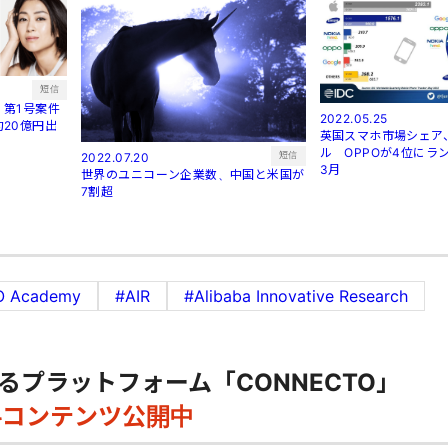
短信
第1号案件
2022.05.25
20億円出
英国スマホ市場シェア
ル OPPOが4位にラン
短信
2022.07.20
3月
世界のユニコーン企業数、中国と米国が
7割超
O Academy
#AIR
#Alibaba Innovative Research
るプラットフォーム「CONNECTO」
料コンテンツ公開中