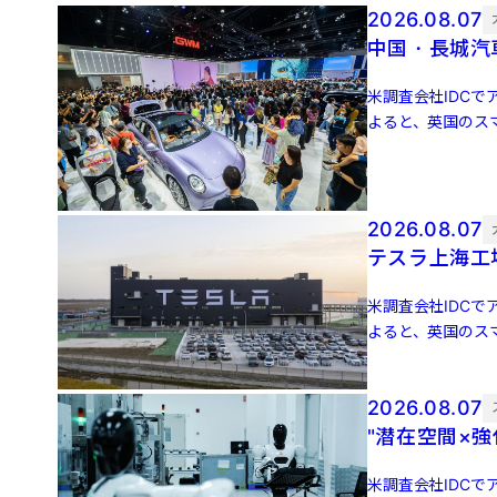
2026.08.07
中国・長城汽
米調査会社IDCでア
よると、英国のスマ
増 […]
2026.08.07
テスラ上海工
米調査会社IDCでア
よると、英国のスマ
増 […]
2026.08.07
"潜在空間×
米調査会社IDCでア