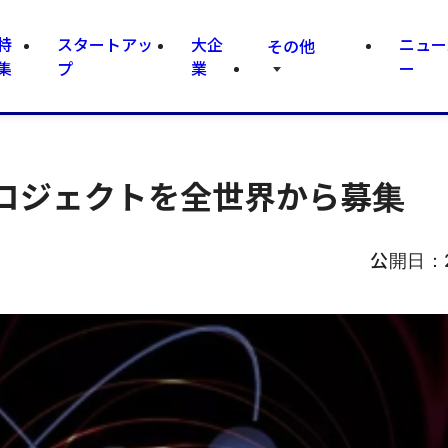
特
スタートアッ
大企
ニュー
その他
集
プ
業
ー
ロジェクトを全世界から募集
公開日：