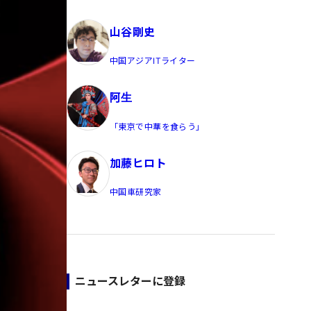
員/Yahoo公式コメンテーター
山谷剛史
中国アジアITライター
阿生
「東京で中華を食らう」
加藤ヒロト
中国車研究家
ニュースレターに登録