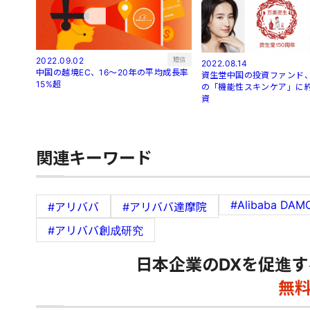
短信
2022.09.02
2022.08.14
中国の越境EC、16～20年の平均成長率
資生堂中国の投資ファンド、
15%超
の「機能性スキンケア」に約
資
関連キーワード
#Alibaba DAM
#アリババ
#アリババ達摩院
#アリババ創成研究
日本企業のDXを促進す
無