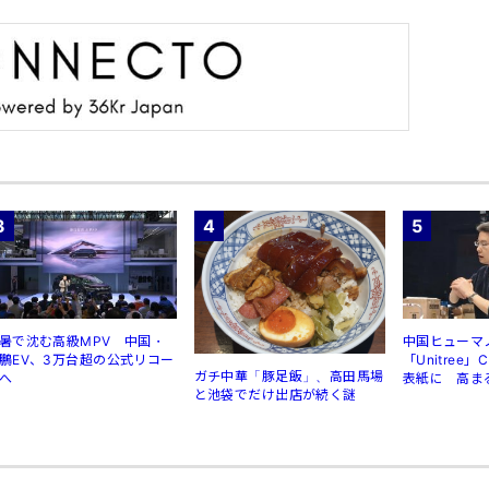
3
4
5
暑で沈む高級MPV 中国・
中国ヒューマ
鵬EV、3万台超の公式リコー
「Unitree
ガチ中華「豚足飯」、高田馬場
へ
表紙に 高ま
と池袋でだけ出店が続く謎
規制