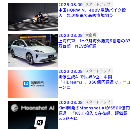
2026.08.09
スタートアップ
中国HORWIN、400V電動バイク投
入 急速充電で高級市場狙う
2026.08.08
大企業
上海汽車、1～7月海外販売5割増の8
万台超 NEVが好調
2026.08.08
スタートアップ
画像生成AIで世界3位 中国
「HiDream」、350億円調達でユニ
ーンに
2026.08.08
スタートアップ
Kimi開発のMoonshot AIが5500億円
調達 「K3」投入で存在感、評価額
5.5兆円に