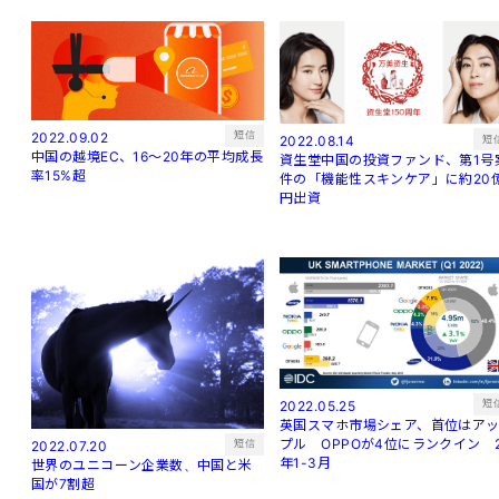
短信
2022.09.02
短
2022.08.14
中国の越境EC、16～20年の平均成長
資生堂中国の投資ファンド、第1号
率15%超
件の「機能性スキンケア」に約20
円出資
短
2022.05.25
英国スマホ市場シェア、首位はア
プル OPPOが4位にランクイン 
短信
2022.07.20
年1-3月
世界のユニコーン企業数、中国と米
国が7割超