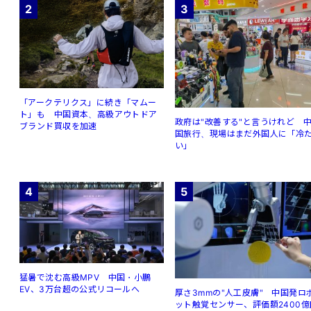
2
3
「アークテリクス」に続き「マムー
ト」も 中国資本、高級アウトドア
政府は"改善する"と言うけれど 
ブランド買収を加速
国旅行、現場はまだ外国人に「冷
い」
4
5
猛暑で沈む高級MPV 中国・小鵬
EV、3万台超の公式リコールへ
厚さ3mmの"人工皮膚" 中国発ロ
ット触覚センサー、評価額2400億