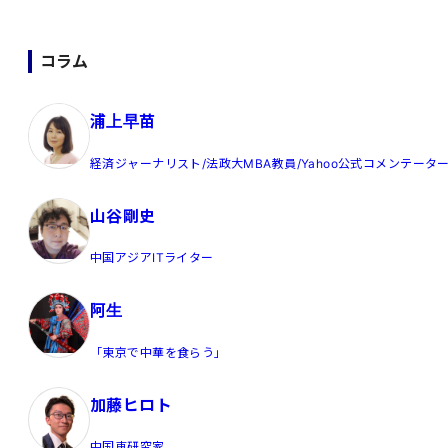
コラム
浦上早苗
経済ジャーナリスト/法政大MBA教員/Yahoo公式コメンテータ
山谷剛史
中国アジアITライター
阿生
「東京で中華を食らう」
加藤ヒロト
中国車研究家