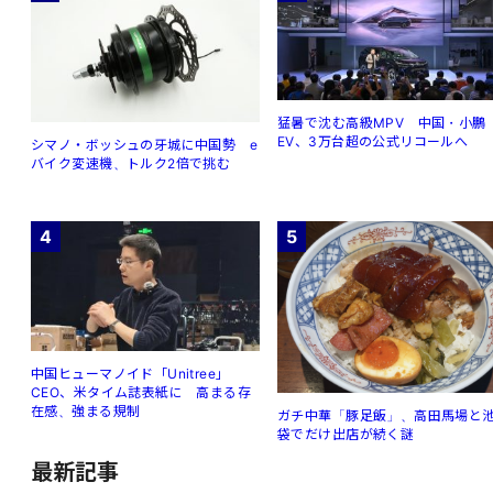
猛暑で沈む高級MPV 中国・小鵬
EV、3万台超の公式リコールへ
シマノ・ボッシュの牙城に中国勢 e
バイク変速機、トルク2倍で挑む
4
5
中国ヒューマノイド「Unitree」
CEO、米タイム誌表紙に 高まる存
在感、強まる規制
ガチ中華「豚足飯」、高田馬場と
袋でだけ出店が続く謎
最新記事