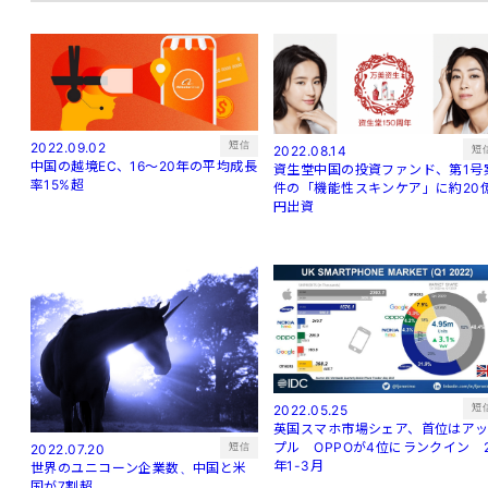
短信
2022.09.02
短
2022.08.14
中国の越境EC、16～20年の平均成長
資生堂中国の投資ファンド、第1号
率15%超
件の「機能性スキンケア」に約20
円出資
短
2022.05.25
英国スマホ市場シェア、首位はア
プル OPPOが4位にランクイン 
短信
2022.07.20
年1-3月
世界のユニコーン企業数、中国と米
国が7割超