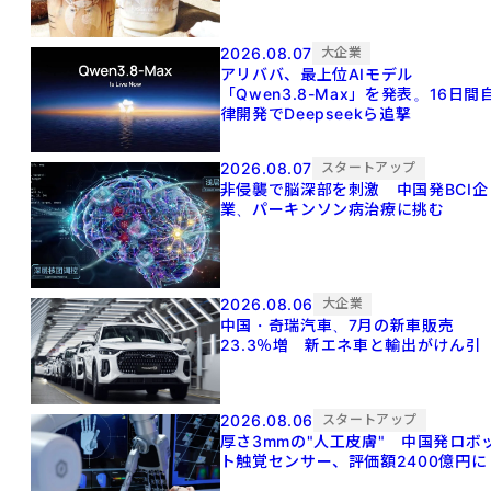
2026.08.07
大企業
アリババ、最上位AIモデル
「Qwen3.8-Max」を発表。16日間
律開発でDeepseekら追撃
2026.08.07
スタートアップ
非侵襲で脳深部を刺激 中国発BCI企
業、パーキンソン病治療に挑む
2026.08.06
大企業
中国・奇瑞汽車、7月の新車販売
23.3％増 新エネ車と輸出がけん引
2026.08.06
スタートアップ
厚さ3mmの"人工皮膚" 中国発ロボ
ト触覚センサー、評価額2400億円に