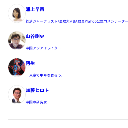
浦上早苗
経済ジャーナリスト/法政大MBA教員/Yahoo公式コメンテータ
山谷剛史
中国アジアITライター
阿生
「東京で中華を食らう」
加藤ヒロト
中国車研究家