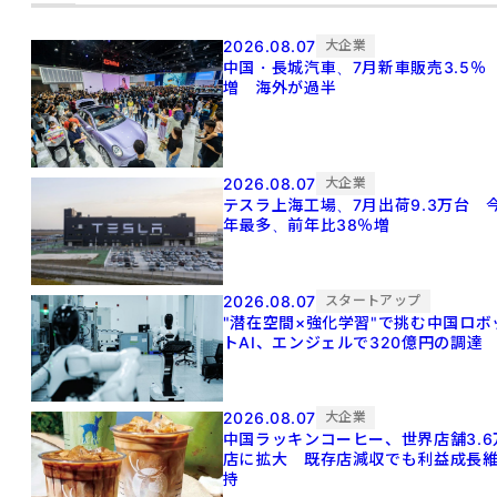
2026.08.07
大企業
中国・長城汽車、7月新車販売3.5％
増 海外が過半
2026.08.07
大企業
テスラ上海工場、7月出荷9.3万台 
年最多、前年比38％増
2026.08.07
スタートアップ
"潜在空間×強化学習"で挑む中国ロボ
トAI、エンジェルで320億円の調達
2026.08.07
大企業
中国ラッキンコーヒー、世界店舗3.6
店に拡大 既存店減収でも利益成長
持