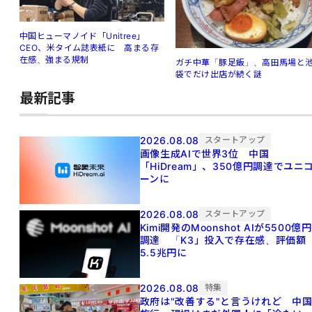
中国ヒューマノイド「Unitree」
CEO、米タイム誌表紙に 高まる存
在感、強まる規制
ガチ中華「豚足飯」、高田馬場と
袋でだけ出店が続く謎
最新記事
2026.08.08
スタートアップ
画像生成AIで世界3位 中国
「HiDream」、350億円調達でユニ
ーンに
2026.08.08
スタートアップ
Kimi開発のMoonshot AIが5500億円
調達 「K3」投入で存在感、評価額
5.5兆円に
2026.08.08
特集
政府は"改善する"と言うけれど 中