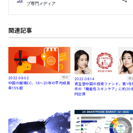
関連記事
短信
2022.09.02
短
2022.08.14
中国の越境EC、16～20年の平均成長
資生堂中国の投資ファンド、第1号
率15%超
件の「機能性スキンケア」に約20
円出資