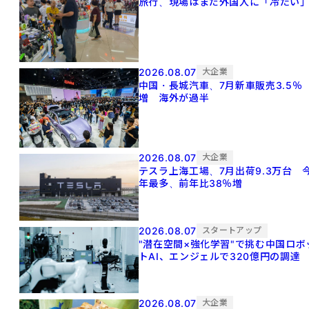
旅行、現場はまだ外国人に「冷たい
2026.08.07
大企業
中国・長城汽車、7月新車販売3.5％
増 海外が過半
2026.08.07
大企業
テスラ上海工場、7月出荷9.3万台 
年最多、前年比38％増
2026.08.07
スタートアップ
"潜在空間×強化学習"で挑む中国ロボ
トAI、エンジェルで320億円の調達
2026.08.07
大企業