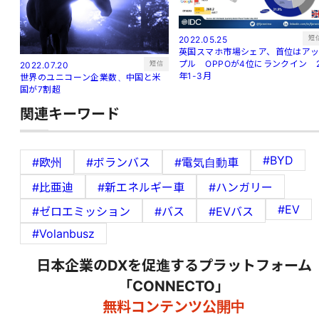
短
2022.05.25
英国スマホ市場シェア、首位はア
プル OPPOが4位にランクイン 
短信
2022.07.20
年1-3月
世界のユニコーン企業数、中国と米
国が7割超
関連キーワード
#BYD
#欧州
#ボランバス
#電気自動車
#比亜迪
#新エネルギー車
#ハンガリー
#EV
#ゼロエミッション
#バス
#EVバス
#Volanbusz
日本企業のDXを促進するプラットフォーム
「CONNECTO」
無料コンテンツ公開中