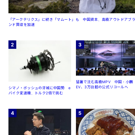
「アークテリクス」に続き「マムート」も 中国資本、高級アウトドアブ
ンド買収を加速
2
3
猛暑で沈む高級MPV 中国・小鵬
EV、3万台超の公式リコールへ
シマノ・ボッシュの牙城に中国勢 e
バイク変速機、トルク2倍で挑む
4
5