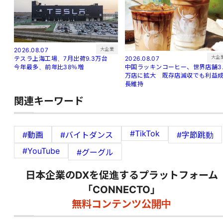
大企業
2026.08.07
大企
2026.08.07
テスラ上海工場、7月出荷9.3万台
中国ラッキンコーヒー、世界店舗3.
今年最多、前年比38％増
万店に拡大 既存店減収でも利益
長維持
関連キーワード
#TikTok
#動画
#バイトダンス
#字節跳動
#YouTube
#グーグル
日本企業のDXを促進するプラットフォーム
「CONNECTO」
無料コンテンツ公開中