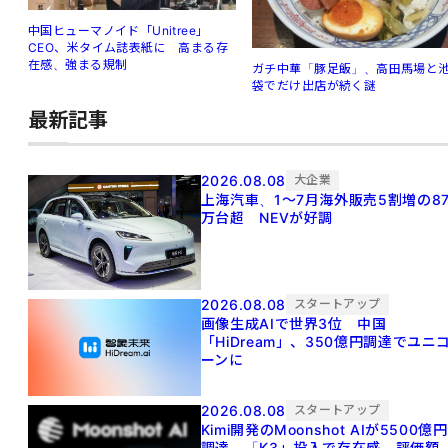
中国ヒューマノイド「Unitree」
CEO、米タイム誌表紙に 高まる存
在感、強まる規制
ガチ中華「豚足飯」、高田馬場と
袋でだけ出店が続く謎
最新記事
2026.08.08
大企業
上海汽車、1～7月海外販売5割増の8
万台超 NEVが好調
2026.08.08
スタートアップ
画像生成AIで世界3位 中国
「HiDream」、350億円調達でユニ
ーンに
2026.08.08
スタートアップ
Kimi開発のMoonshot AIが5500億円
調達 「K3」投入で存在感、評価額