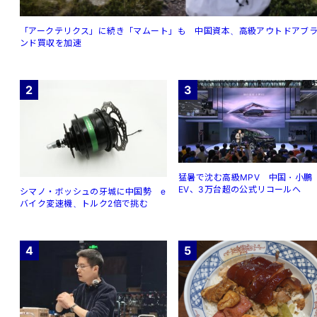
「アークテリクス」に続き「マムート」も 中国資本、高級アウトドアブ
ンド買収を加速
2
3
猛暑で沈む高級MPV 中国・小鵬
EV、3万台超の公式リコールへ
シマノ・ボッシュの牙城に中国勢 e
バイク変速機、トルク2倍で挑む
4
5