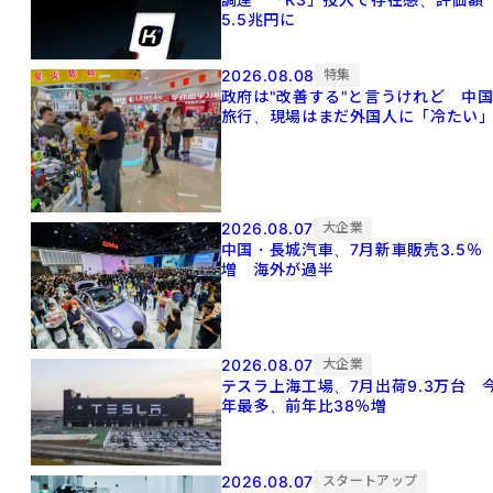
5.5兆円に
2026.08.08
特集
政府は"改善する"と言うけれど 中
旅行、現場はまだ外国人に「冷たい
2026.08.07
大企業
中国・長城汽車、7月新車販売3.5％
増 海外が過半
2026.08.07
大企業
テスラ上海工場、7月出荷9.3万台 
年最多、前年比38％増
2026.08.07
スタートアップ