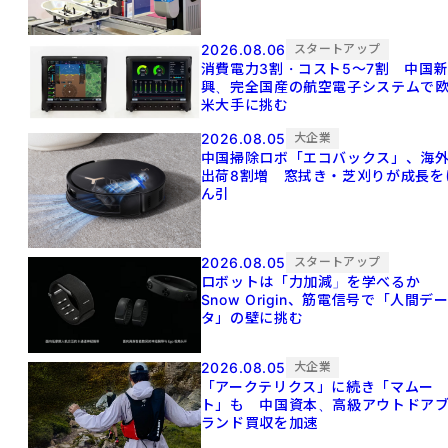
2026.08.06
スタートアップ
消費電力3割・コスト5〜7割 中国
興、完全国産の航空電子システムで
米大手に挑む
2026.08.05
大企業
中国掃除ロボ「エコバックス」、海
出荷8割増 窓拭き・芝刈りが成長を
ん引
2026.08.05
スタートアップ
ロボットは「力加減」を学べるか
Snow Origin、筋電信号で「人間デ
タ」の壁に挑む
2026.08.05
大企業
「アークテリクス」に続き「マムー
ト」も 中国資本、高級アウトドア
ランド買収を加速