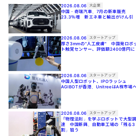
2026.08.06
大企業
中国・奇瑞汽車、7月の新車販売
23.3％増 新エネ車と輸出がけん引
2026.08.06
スタートアップ
厚さ3mmの"人工皮膚" 中国発ロボ
ト触覚センサー、評価額2400億円に
2026.08.06
スタートアップ
中国人型ロボット、IPOラッシュ
AGIBOTが香港、UnitreeはA株市場
2026.08.06
スタートアップ
「物理法則」を学ぶロボットで大型
達 中国新興、自動車工場の「残る3
割」狙う