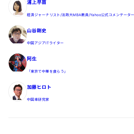
浦上早苗
経済ジャーナリスト/法政大MBA教員/Yahoo公式コメンテータ
山谷剛史
中国アジアITライター
阿生
「東京で中華を食らう」
加藤ヒロト
中国車研究家