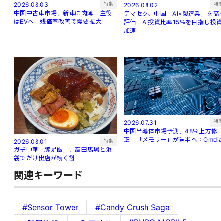
特集
2026.08.03
特
2026.08.02
中国中古車市場、新車に肉薄 主役
テマセク、中国「AI×製造業」を高
はEVへ 残価率改善で需要拡大
評価 AI投資比率15％を目指し投
加速
特
2026.07.31
中国半導体市場予測、48％上方修
正 「メモリー」が過半へ：Omdi
特集
2026.08.01
ガチ中華「豚足飯」、高田馬場と池
袋でだけ出店が続く謎
関連キーワード
#Sensor Tower
#Candy Crush Saga