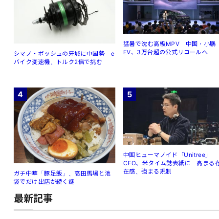
猛暑で沈む高級MPV 中国・小鵬
EV、3万台超の公式リコールへ
シマノ・ボッシュの牙城に中国勢 e
バイク変速機、トルク2倍で挑む
4
5
中国ヒューマノイド「Unitree」
CEO、米タイム誌表紙に 高まる
在感、強まる規制
ガチ中華「豚足飯」、高田馬場と池
袋でだけ出店が続く謎
最新記事