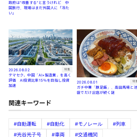
政府は"改善する"と言うけれど 中
国旅行、現場はまだ外国人に「冷た
い」
特集
2026.08.02
テマセク、中国「AI×製造業」を高く
評価 AI投資比率15％を目指し投資
特
2026.08.01
加速
ガチ中華「豚足飯」、高田馬場と
袋でだけ出店が続く謎
関連キーワード
#自動運転
#自動化
#モノレール
#列車
#光谷光子号
#車両
#交通機関