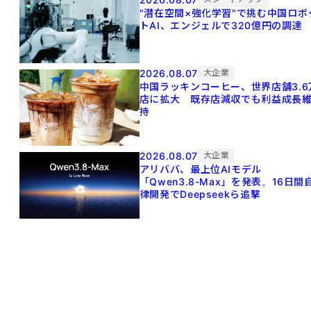
"潜在空間×強化学習"で挑む中国ロボ
トAI、エンジェルで320億円の調達
2026.08.07
大企業
中国ラッキンコーヒー、世界店舗3.6
店に拡大 既存店減収でも利益成長
持
2026.08.07
大企業
アリババ、最上位AIモデル
「Qwen3.8-Max」を発表。16日間
律開発でDeepseekら追撃