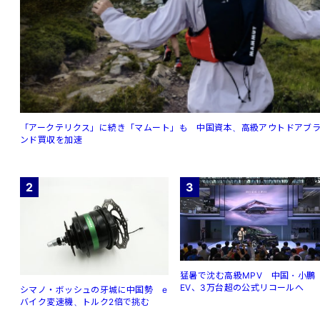
「アークテリクス」に続き「マムート」も 中国資本、高級アウトドアブ
ンド買収を加速
2
3
猛暑で沈む高級MPV 中国・小鵬
EV、3万台超の公式リコールへ
シマノ・ボッシュの牙城に中国勢 e
バイク変速機、トルク2倍で挑む