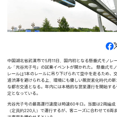
中国湖北省武漢市で5月11日、国内初となる
懸垂式モノレ
ル
「光谷光子号」の試乗イベントが開かれた。 懸垂式モ
レールは1本のレールに吊り下げられて空中を走るため、
通渋滞を避けられる上、環境にも優しい脱炭素化時代の新
な都市交通となる。年内には本格的な営業運行を開始する
定となっている。
光谷光子号の最高運行速度は時速60キロ。当面は2両編成
（定員約220人）で運行するが、客ニーズに合わせて6両
で車両を増やせるという。