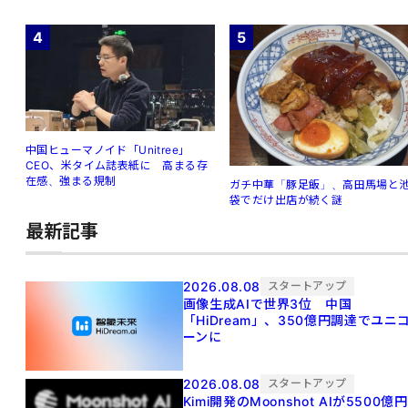
4
5
中国ヒューマノイド「Unitree」
CEO、米タイム誌表紙に 高まる存
在感、強まる規制
ガチ中華「豚足飯」、高田馬場と
袋でだけ出店が続く謎
最新記事
2026.08.08
スタートアップ
画像生成AIで世界3位 中国
「HiDream」、350億円調達でユニ
ーンに
2026.08.08
スタートアップ
Kimi開発のMoonshot AIが5500億円