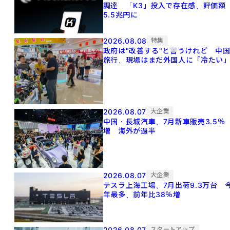
調達 「K3」投入で存在感、評価額
5.5兆円に
2026.08.08
特集
政府は"改善する"と言うけれど 中
旅行、現場はまだ外国人に「冷たい
2026.08.07
大企業
中国・長城汽車、7月新車販売3.5％
増 海外が過半
2026.08.07
大企業
テスラ上海工場、7月出荷9.3万台 
年最多、前年比38％増
2026.08.07
スタートアップ