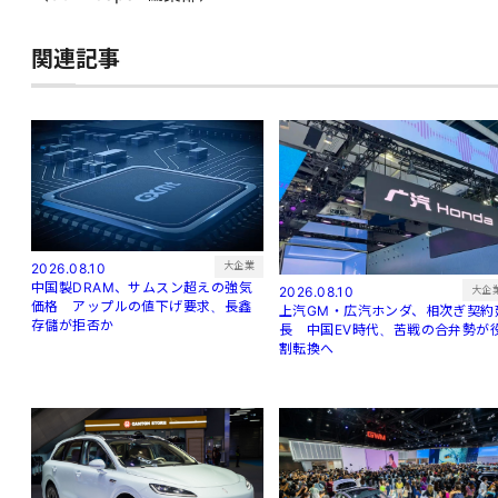
関連記事
大企業
2026.08.10
中国製DRAM、サムスン超えの強気
大企
2026.08.10
価格 アップルの値下げ要求、長鑫
上汽GM・広汽ホンダ、相次ぎ契約
存儲が拒否か
長 中国EV時代、苦戦の合弁勢が
割転換へ