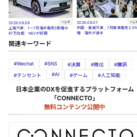
大企
大企業
2026.08.07
2026.08.08
中国・長城汽車、7月新車販売3.5
上海汽車、1～7月海外販売5割増の
増 海外が過半
87万台超 NEVが好調
関連キーワード
#Wechat
#SNS
#決算
#微信
#騰訊
#AI
#テンセント
#ゲーム
#人工知能
日本企業のDXを促進するプラットフォーム
「CONNECTO」
無料コンテンツ公開中