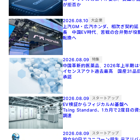
が拒否か
2026.08.10
大企業
上汽GM・広汽ホンダ、相次ぎ契約延
長 中国EV時代、苦戦の合弁勢が役
転換へ
2026.08.09
特集
中国革新的医薬品、2026年上半期は
イセンスアウト過去最高 国産31品
承認
2026.08.09
スタートアップ
EV検証からフィジカルAI基盤へ
Tsing Standard、1カ月で2度目の
調達
2026.08.09
スタートアップ
設立90日でユニコーン誕生 元アリババ