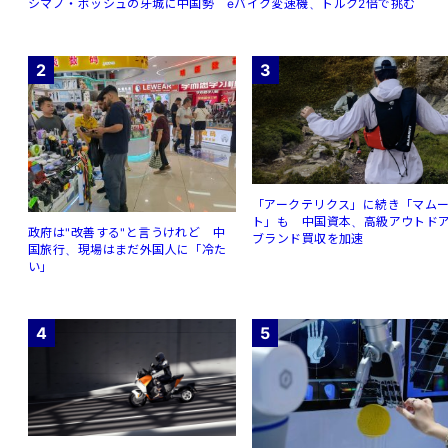
シマノ・ボッシュの牙城に中国勢 eバイク変速機、トルク2倍で挑む
2
3
「アークテリクス」に続き「マム
ト」も 中国資本、高級アウトド
政府は"改善する"と言うけれど 中
ブランド買収を加速
国旅行、現場はまだ外国人に「冷た
い」
4
5