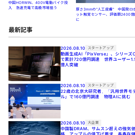
中国HORWIN、400V電動バイク投
入 急速充電で高級市場狙う
厚さ3mmの"人工皮膚" 中国発ロ
ット触覚センサー、評価額2400億
に
最新記事
2026.08.10
スタートアップ
動画生成AI「PixVerse」、シリーズ
で累計720億円調達 世界ユーザー1.
億人突破
2026.08.10
スタートアップ
22歳の北京大研究者、「汎用世界モ
ル」で160億円調達 物理AIに挑む
2026.08.10
大企業
中国製DRAM、サムスン超えの強気
格 アップルの値下げ要求、長鑫存