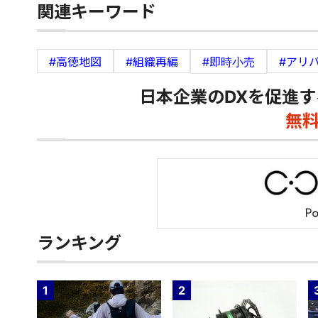
関連キーワード
#高徳地図
#組織再編
#即時小売
#アリ
日本企業のDXを促進す
無
ランキング
1
2