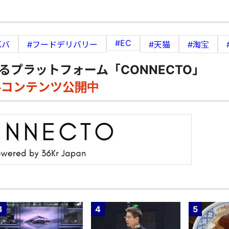
#EC
ババ
#フードデリバリー
#天猫
#淘宝
るプラットフォーム「CONNECTO」
料コンテンツ公開中
3
4
5