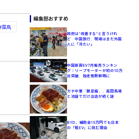
編集部おすすめ
#菜鳥
政府は"改善する"と言うけれ
ど 中国旅行、現場はまだ外国
人に「冷たい」
中国新興EV7月販売ランキン
グ：リープモーターが初の10万
台突破、独走態勢鮮明に
ガチ中華「豚足飯」、高田馬場
と池袋でだけ出店が続く謎
BYD、補助金15万円でも日本
の「軽EV」に挑む理由