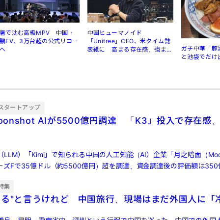
暑で沈む高級MPV 中国・
中国ヒューマノイド
鵬EV、3万台超の公式リコー
「Unitree」CEO、米タイム誌
ガチ中華「豚
へ
表紙に 高まる存在感、強まる
と池袋でだけ
規制
スタートアップ
oonshot AIが5500億円調達 「K3」投入で存在感、
LM）「Kimi」で知られる中国の人工知能（AI）企業「月之暗面（Moons
ズFで35億ドル（約5500億円）超を調達、資金調達後の評価額は350
特集
する"と言うけれど 中国旅行、現場はまだ外国人に「