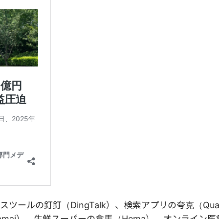
ールの釘釘（DingTalk）、検索アプリの夸克（Qua
amai）、生鮮スーパーの盒馬（Hema）、オンライン