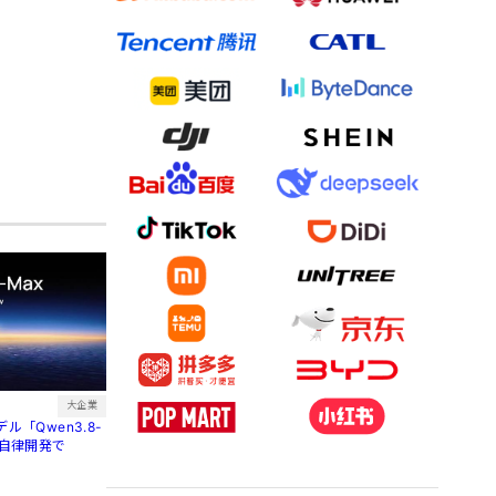
大企業
ル「Qwen3.8-
間自律開発で