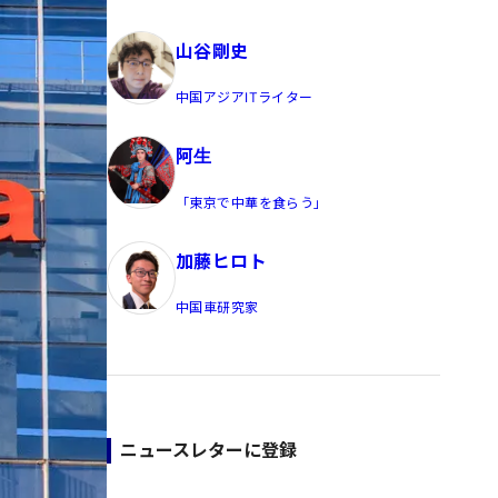
員/Yahoo公式コメンテーター
山谷剛史
中国アジアITライター
阿生
「東京で中華を食らう」
加藤ヒロト
中国車研究家
ニュースレターに登録