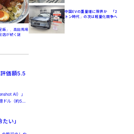
中国EVの重量増に限界か 「2
トン時代」の次は軽量化競争へ
足飯」、高田馬場
出店が続く謎
評価額5.5
hot AI）」
億ドル（約5兆
冷たい」