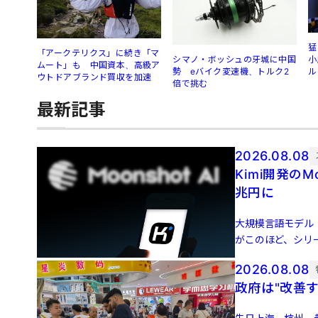
猛
「アークテリクス」に続き「マ
シマノ・ボッシュの牙城に中国
小
ムート」も 中国資本、高級ア
勢 eバイク変速機、トルク2
ル
ウトドアブランド買収を加速
倍で挑む
最新記事
2026.08.08
Kimi開発のM
兆円に
大規模言語モデル（L
がこのほど、シリー
500 […]
2026.08.08
政府は"改善