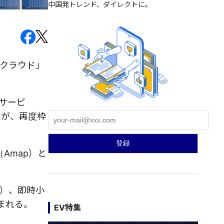
中国発トレンド、ダイレクトに。
「クラウド」
連サービ
たが、再度枠
Amap）と
u）、即時小
含まれる。
EV特集