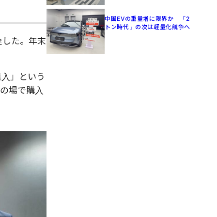
中国EVの重量増に限界か 「2
トン時代」の次は軽量化競争へ
到達した。年末
購入」という
その場で購入