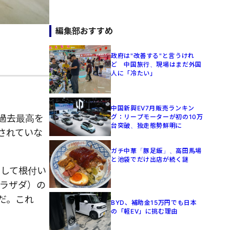
編集部おすすめ
政府は"改善する"と言うけれ
ど 中国旅行、現場はまだ外国
人に「冷たい」
。
中国新興EV7月販売ランキン
グ：リープモーターが初の10万
と過去最高を
台突破、独走態勢鮮明に
されていな
ガチ中華「豚足飯」、高田馬場
と池袋でだけ出店が続く謎
として根付い
（ラザダ）の
だ。これ
BYD、補助金15万円でも日本
の「軽EV」に挑む理由