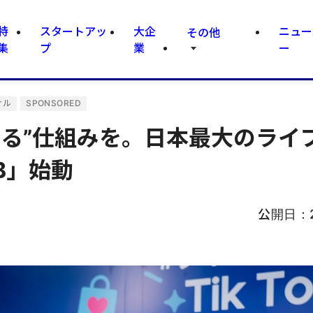
特
スタートアッ
大企
ニュー
その他
集
プ
業
ー
ナル
SPONSORED
に売れる”仕組みを。日本最大のライ
B」始動
公開日：