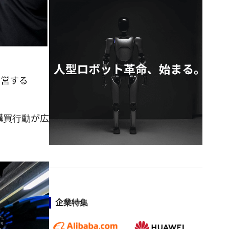
運営する
な購買行動が広
。
企業特集