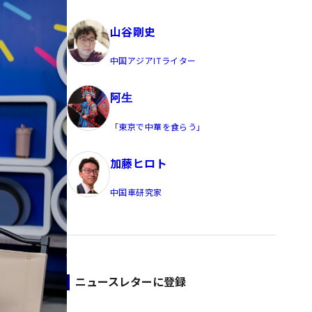
員/Yahoo公式コメンテーター
山谷剛史
中国アジアITライター
阿生
「東京で中華を食らう」
加藤ヒロト
中国車研究家
ニュースレターに登録