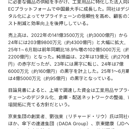
に必要な備品の供給を手がけ、工業用品に特化した法人向
ECプラットフォームで中国最大手に成長した。同社はデ
タル化によってサプライチェーンの信頼性を高め、顧客の
スト削減と効率向上を後押ししている。
売上高は、2022年の141億3500万元（約3000億円）から
24年には203億9800万元（約4300億円）と大幅に拡大。
25年1～6月期は前年同期比18.9％増の102億5000万元（
2200億円）となった。純損益は、22年は13億元（約270
円）の赤字だったが、23年には黒字に転じ、24年は7億
6000万元（約160億円）の黒字を計上した。25年1～6月
は4億5000万元（約95億円）の黒字となっている。
目論見書によると、上場で調達した資金は工業用品サプラ
チェーンのデジタル化、倉庫・配送ネットワークの整備、
場開拓に充てる方針だという。
京東集団の創業者、劉強東（リチャード・リウ）氏は同社
ほか、傘下の達達集団（DADA Group）、京東健康（JD