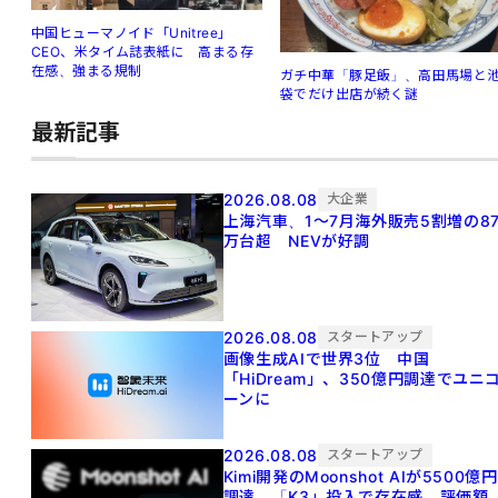
中国ヒューマノイド「Unitree」
CEO、米タイム誌表紙に 高まる存
在感、強まる規制
ガチ中華「豚足飯」、高田馬場と
袋でだけ出店が続く謎
最新記事
2026.08.08
大企業
上海汽車、1～7月海外販売5割増の8
万台超 NEVが好調
2026.08.08
スタートアップ
画像生成AIで世界3位 中国
「HiDream」、350億円調達でユニ
ーンに
2026.08.08
スタートアップ
Kimi開発のMoonshot AIが5500億円
調達 「K3」投入で存在感、評価額