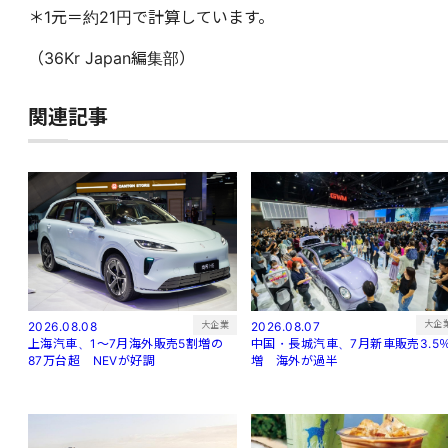
＊1元＝約21円で計算しています。
（36Kr Japan編集部）
関連記事
大企
大企業
2026.08.07
2026.08.08
中国・長城汽車、7月新車販売3.5
上海汽車、1～7月海外販売5割増の
増 海外が過半
87万台超 NEVが好調