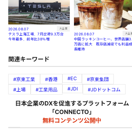
大企業
2026.08.07
大企
2026.08.07
テスラ上海工場、7月出荷9.3万台
中国ラッキンコーヒー、世界店舗3.
今年最多、前年比38％増
万店に拡大 既存店減収でも利益
長維持
関連キーワード
#EC
#京東工業
#香港
#京東集団
#JDI
#上場
#工業用品
#JDドットコム
日本企業のDXを促進するプラットフォーム
「CONNECTO」
無料コンテンツ公開中