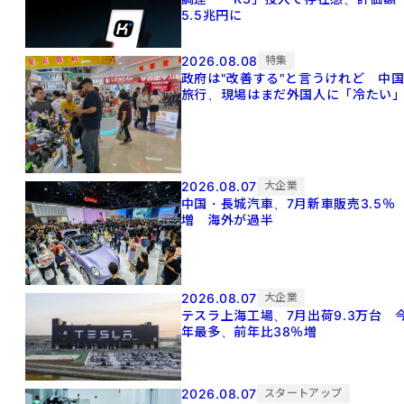
5.5兆円に
2026.08.08
特集
政府は"改善する"と言うけれど 中
旅行、現場はまだ外国人に「冷たい
2026.08.07
大企業
中国・長城汽車、7月新車販売3.5％
増 海外が過半
2026.08.07
大企業
テスラ上海工場、7月出荷9.3万台 
年最多、前年比38％増
2026.08.07
スタートアップ