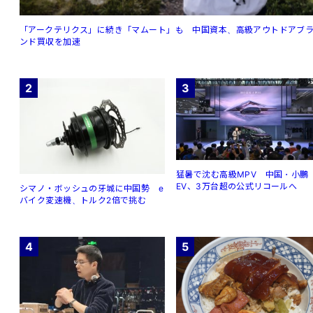
「アークテリクス」に続き「マムート」も 中国資本、高級アウトドアブ
ンド買収を加速
2
3
猛暑で沈む高級MPV 中国・小鵬
EV、3万台超の公式リコールへ
シマノ・ボッシュの牙城に中国勢 e
バイク変速機、トルク2倍で挑む
4
5