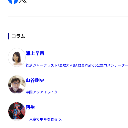
コラム
浦上早苗
経済ジャーナリスト/法政大MBA教員/Yahoo公式コメンテータ
山谷剛史
中国アジアITライター
阿生
「東京で中華を食らう」