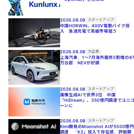
2026.08.09
スタートアップ
中国HORWIN、400V電動バイク投
入 急速充電で高級市場狙う
2026.08.08
大企業
上海汽車、1～7月海外販売5割増の8
万台超 NEVが好調
2026.08.08
スタートアップ
画像生成AIで世界3位 中国
「HiDream」、350億円調達でユニ
ーンに
2026.08.08
スタートアップ
Kimi開発のMoonshot AIが5500億円
調達 「K3」投入で存在感、評価額