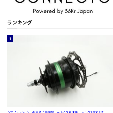
ランキング
1
シマノ・ボッシュの牙城に中国勢 eバイク変速機、トルク2倍で挑む