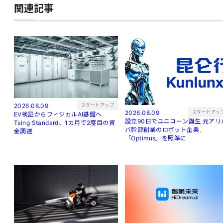
関連記事
スタートアップ
2026.08.09
スタートアッ
2026.08.09
EV検証からフィジカルAI基盤へ
設立90日でユニコーン誕生 元アリバ
Tsing Standard、1カ月で2度目の資
バ幹部創業のロボット企業、
金調達
「Optimus」を照準に