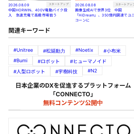
スタートアップ
スタートアッ
2026.08.09
2026.08.08
中国HORWIN、400V電動バイク投
画像生成AIで世界3位 中国
入 急速充電で高級市場狙う
「HiDream」、350億円調達でユ
コーンに
関連キーワード
#Unitree
#Noetix
#松延動力
#小布米
#Bumi
#ロボット
#ヒューマノイド
#N2
#人型ロボット
#宇樹科技
日本企業のDXを促進するプラットフォーム
「CONNECTO」
無料コンテンツ公開中