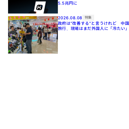
5.5兆円に
2026.08.08
特集
政府は"改善する"と言うけれど 中
旅行、現場はまだ外国人に「冷たい