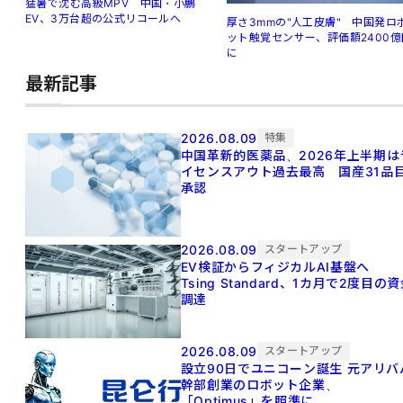
猛暑で沈む高級MPV 中国・小鵬
EV、3万台超の公式リコールへ
厚さ3mmの"人工皮膚" 中国発ロ
ット触覚センサー、評価額2400億
に
最新記事
2026.08.09
特集
中国革新的医薬品、2026年上半期は
イセンスアウト過去最高 国産31品
承認
2026.08.09
スタートアップ
EV検証からフィジカルAI基盤へ
Tsing Standard、1カ月で2度目の
調達
2026.08.09
スタートアップ
設立90日でユニコーン誕生 元アリババ
幹部創業のロボット企業、
「Optimus」を照準に