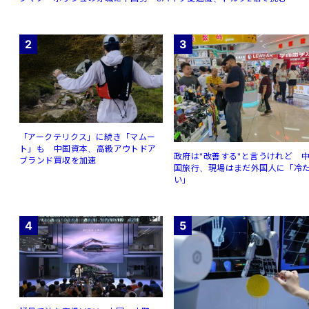
2
3
「アークテリクス」に続き「マムー
ト」も 中国資本、高級アウトドア
政府は"改善する"と言うけれど 
ブランド買収を加速
国旅行、現場はまだ外国人に「冷
い」
4
5