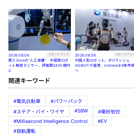
スタートアップ
スタートアッ
2026.08.06
2026.08.06
厚さ3mmの"人工皮膚" 中国発ロボ
中国人型ロボット、IPOラッシュ
ット触覚センサー、評価額2400億円
AGIBOTが香港、UnitreeはA株市
に
へ
関連キーワード
#電気自動車
#パワーパック
#SBW
#ステア・バイ・ワイヤ
#毫秒智控
#Millisecond Intelligence Control
#EV
#自動運転