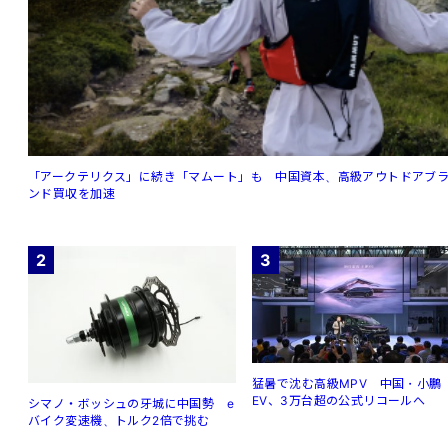
「アークテリクス」に続き「マムート」も 中国資本、高級アウトドアブ
ンド買収を加速
2
3
猛暑で沈む高級MPV 中国・小鵬
EV、3万台超の公式リコールへ
シマノ・ボッシュの牙城に中国勢 e
バイク変速機、トルク2倍で挑む