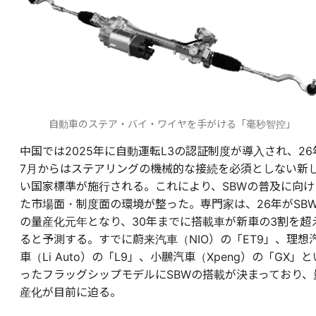
自動車のステア・バイ・ワイヤを手がける「毫秒智控」
中国では2025年に自動運転L3の認証制度が導入され、26
7月からはステアリングの機械的な接続を必須としない新
い国家標準が施行される。これにより、SBWの普及に向け
た市場面・制度面の環境が整った。専門家は、26年がSB
の量産化元年となり、30年までに搭載車が新車の3割を超
ると予測する。すでに蔚来汽車（NIO）の「ET9」、理想
車（Li Auto）の「L9」、小鵬汽車（Xpeng）の「GX」と
ったフラッグシップモデルにSBWの搭載が決まっており、
産化が目前に迫る。