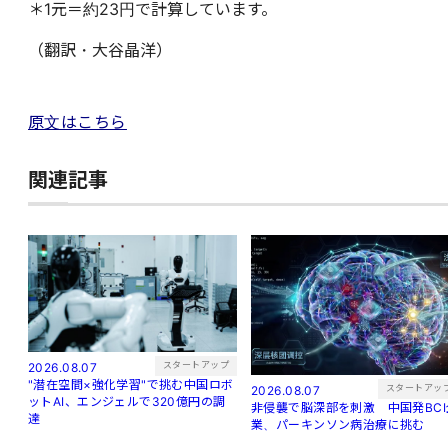
＊1元＝約23円で計算しています。
（翻訳・大谷晶洋）
原文はこちら
関連記事
スタートアップ
2026.08.07
"潜在空間×強化学習"で挑む中国ロボ
スタートアッ
2026.08.07
ットAI、エンジェルで320億円の調
非侵襲で脳深部を刺激 中国発BCI
達
業、パーキンソン病治療に挑む