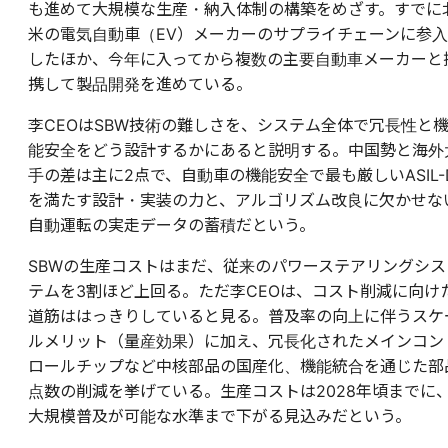
も進めて大規模な生産・納入体制の構築をめざす。すでに
米の電気自動車（EV）メーカーのサプライチェーンに参入
したほか、今年に入ってから複数の主要自動車メーカーと
携して製品開発を進めている。
李CEOはSBW技術の難しさを、システム全体で冗長性と
能安全をどう設計するかにあると説明する。中国勢と海外
手の差は主に2点で、自動車の機能安全で最も厳しいASIL-
を満たす設計・実装の力と、アルゴリズム改良に欠かせな
自動運転の実走データの蓄積だという。
SBWの生産コストはまだ、従来のパワーステアリングシス
テムを3割ほど上回る。ただ李CEOは、コスト削減に向け
道筋ははっきりしていると見る。普及率の向上に伴うスケ
ルメリット（量産効果）に加え、冗長化されたメインコン
ロールチップなど中核部品の国産化、機能統合を通じた部
点数の削減を挙げている。生産コストは2028年頃までに
大規模普及が可能な水準まで下がる見込みだという。