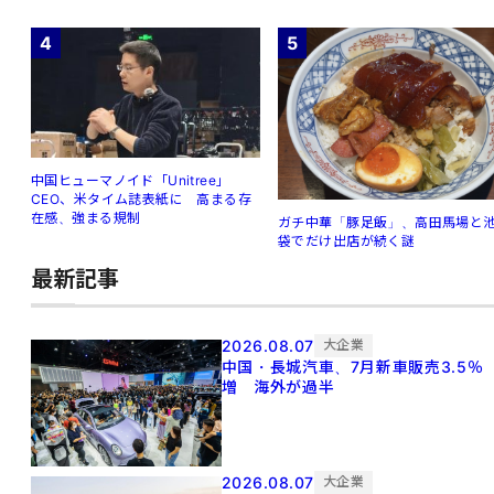
4
5
中国ヒューマノイド「Unitree」
CEO、米タイム誌表紙に 高まる存
在感、強まる規制
ガチ中華「豚足飯」、高田馬場と
袋でだけ出店が続く謎
最新記事
2026.08.07
大企業
中国・長城汽車、7月新車販売3.5％
増 海外が過半
2026.08.07
大企業