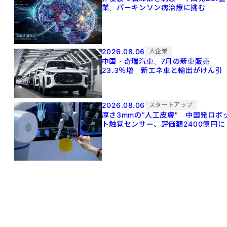
業、パーキンソン病治療に挑む
2026.08.06
大企業
中国・奇瑞汽車、7月の新車販売
23.3％増 新エネ車と輸出がけん引
2026.08.06
スタートアップ
厚さ3mmの"人工皮膚" 中国発ロボ
ト触覚センサー、評価額2400億円に