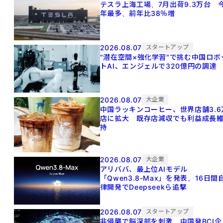
テスラ上海工場、7月出荷9.3万台 
年最多、前年比38％増
2026.08.07
スタートアップ
"潜在空間×強化学習"で挑む中国ロボ
トAI、エンジェルで320億円の調達
2026.08.07
大企業
中国ラッキンコーヒー、世界店舗3.6
店に拡大 既存店減収でも利益成長
持
2026.08.07
大企業
アリババ、最上位AIモデル
「Qwen3.8-Max」を発表。16日間
律開発でDeepseekら追撃
2026.08.07
スタートアップ
非侵襲で脳深部を刺激 中国発BCI企