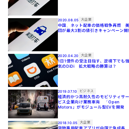
大企業
2020.08.05
中国、ネット配車の価格戦争再燃 
団が最大3割の値引きキャンペーン開
大企業
2020.04.20
1日1億件の受注目指す、逆境下でも
気のDiDi 拡大戦略の勝算は？
ビジネス
2019.07.10
経済的かつ高耐久性のモビリティサ
ビス企業向け業務車両 「Open
Motors」がモジュール型EVを開発
大企業
2018.10.05
貨物専用配車アプリが中国で急成長