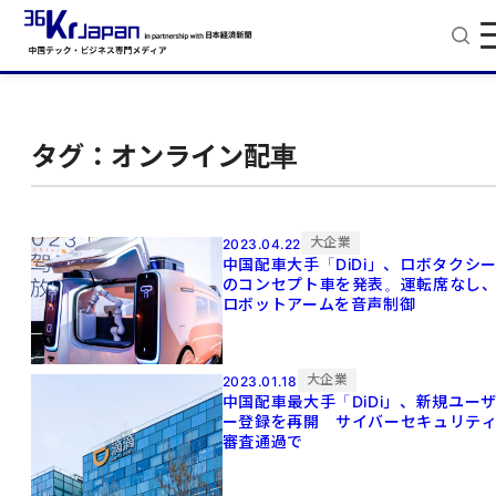
タグ：オンライン配車
大企業
2023.04.22
中国配車大手「DiDi」、ロボタクシ
のコンセプト車を発表。運転席なし
ロボットアームを音声制御
大企業
2023.01.18
中国配車最大手「DiDi」、新規ユー
ー登録を再開 サイバーセキュリテ
審査通過で