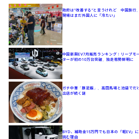
政府は"改善する"と言うけれど 中国旅行
現場はまだ外国人に「冷たい」
中国新興EV7月販売ランキング：リープモ
ターが初の10万台突破、独走態勢鮮明に
ガチ中華「豚足飯」、高田馬場と池袋でだ
出店が続く謎
BYD、補助金15万円でも日本の「軽EV」に
挑む理由