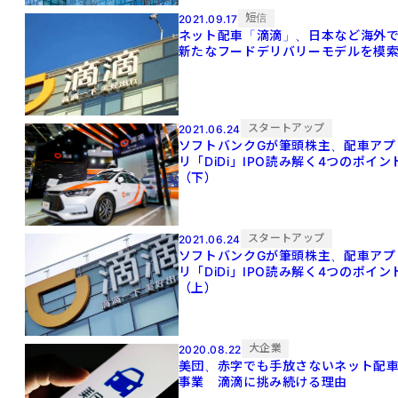
短信
2021.09.17
ネット配車「滴滴」、日本など海外
新たなフードデリバリーモデルを模
スタートアップ
2021.06.24
ソフトバンクGが筆頭株主、配車アプ
リ「DiDi」IPO読み解く4つのポイン
（下）
スタートアップ
2021.06.24
ソフトバンクGが筆頭株主、配車アプ
リ「DiDi」IPO読み解く4つのポイン
（上）
大企業
2020.08.22
美団、赤字でも手放さないネット配
事業 滴滴に挑み続ける理由