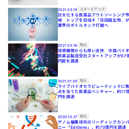
スタートアップ
2021.03.19
巨大化する医薬品アウトソーシング
場 トップを目指す「百因諾生物」
業界のボトルネック打破へ
短信
2021.03.18
投資機関からも厚い支持、中国バイ
医薬品製造受託スタートアップが67
円超を調達
短信
2021.01.05
ライブバイオセラピューティックに
点を当てた医薬品ベンチャー、約17
円を調達
短信
2020.10.27
ゲノム編集技術のリーディングカン
ニー「EdiGene」、約70億円を調達