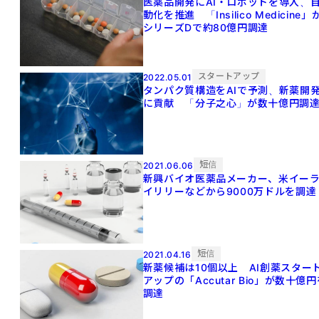
医薬品開発にAI・ロボットを導入、
動化を推進 「Insilico Medicine」
シリーズDで約80億円調達
スタートアップ
2022.05.01
タンパク質構造をAIで予測、新薬開
に貢献 「分子之心」が数十億円調
短信
2021.06.06
新興バイオ医薬品メーカー、米イー
イリリーなどから9000万ドルを調達
短信
2021.04.16
新薬候補は10個以上 AI創薬スター
アップの「Accutar Bio」が数十億
調達