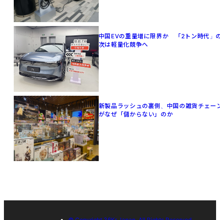
中国EVの重量増に限界か 「2トン時代」
次は軽量化競争へ
新製品ラッシュの裏側、中国の雑貨チェー
がなぜ「儲からない」のか
© Copyright 36Kr Japan, All Rights Reserved