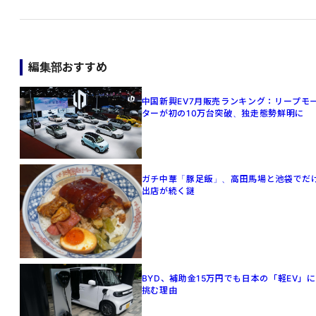
編集部おすすめ
中国新興EV7月販売ランキング：リープモ
ターが初の10万台突破、独走態勢鮮明に
ガチ中華「豚足飯」、高田馬場と池袋でだ
出店が続く謎
BYD、補助金15万円でも日本の「軽EV」に
挑む理由