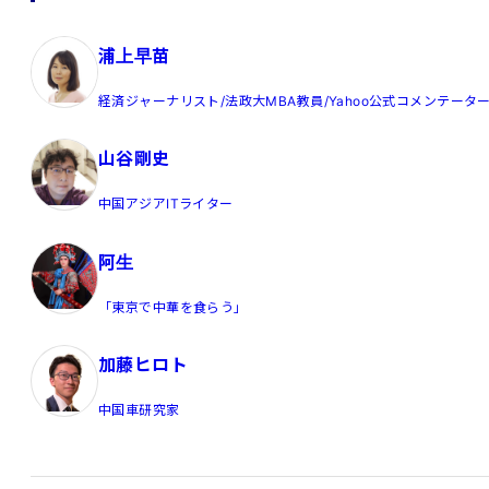
浦上早苗
経済ジャーナリスト/法政大MBA教員/Yahoo公式コメンテータ
山谷剛史
中国アジアITライター
阿生
「東京で中華を食らう」
加藤ヒロト
中国車研究家