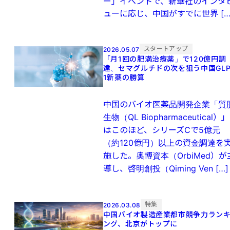
ー」イベントで、新華社のインタ
ューに応じ、中国がすでに世界 […
スタートアップ
2026.05.07
「月1回の肥満治療薬」で120億円調
達、セマグルチドの次を狙う中国GLP
1新薬の勝算
中国のバイオ医薬品開発企業「質
生物（QL Biopharmaceutical）」
はこのほど、シリーズCで5億元
（約120億円）以上の資金調達を
施した。奥博資本（OrbiMed）が
導し、啓明創投（Qiming Ven […]
特集
2026.03.08
中国バイオ製造産業都市競争力ラン
ング、北京がトップに