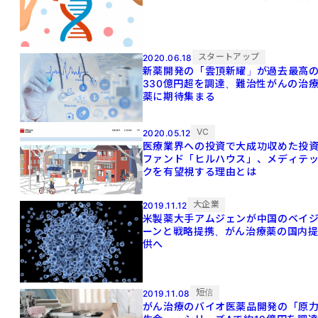
スタートアップ
2020.06.18
新薬開発の「雲頂新耀」が過去最高
330億円超を調達、難治性がんの治
薬に期待集まる
VC
2020.05.12
医療業界への投資で大成功収めた投
ファンド「ヒルハウス」、メディテ
クを有望視する理由とは
大企業
2019.11.12
米製薬大手アムジェンが中国のベイ
ーンと戦略提携、がん治療薬の国内
供へ
短信
2019.11.08
がん治療のバイオ医薬品開発の「原