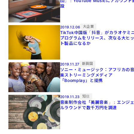
団」：YouTube Musicにアカウント
設
大企業
2019.12.06
TikTok中国版「抖音」がカラオケミ
プログラムをリリース、次なる大ヒ
ト製品になるか
新興国
2019.11.27
ソニー・ミュージック：アフリカの
楽ストリーミングメディア
「Boomplay」と提携
短信
2019.11.23
音楽制作会社「美麗音楽」：エンジ
ルラウンドで数千万円を調達