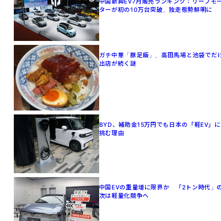
中国新興EV7月販売ランキング：リープモ
ターが初の10万台突破、独走態勢鮮明に
ガチ中華「豚足飯」、高田馬場と池袋でだ
出店が続く謎
BYD、補助金15万円でも日本の「軽EV」に
挑む理由
中国EVの重量増に限界か 「2トン時代」
次は軽量化競争へ