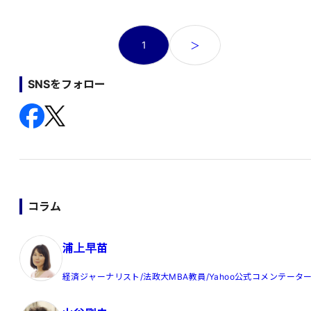
投
1
＞
稿
の
SNSをフォロー
ペ
ー
ジ
送
り
コラム
浦上早苗
経済ジャーナリスト/法政大MBA教員/Yahoo公式コメンテータ