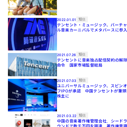
短信
2022.01.01
テンセント・ミュージック、バーチ
ル音楽カーニバルでメタバースに参
短信
2021.07.26
テンセントに音楽独占配信契約の解
命令 国家市場監督総局
短信
2021.07.03
ユニバーサルミュージック、スピン
フIPOが承認 中国テンセントが筆頭
株主に
短信
2021.03.22
中国の音楽著作権管理会社、シード
ウンドで数千万円を調達 著作権意