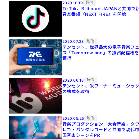
短信
2020.10.19
TikTok、Billboard JAPANと共同で
音楽番組『NEXT FIRE』を開始
短信
2020.07.28
テンセント、世界最大の電子音楽フ
ス「Tomorrowland」の独占配信権
獲得
短信
2020.06.18
テンセント、米ワーナーミュージッ
の株式を取得
短信
2020.05.25
音楽プロダクション「太合音楽」タ
レコ・パンダレコードと共同で現代
国音楽シーンをPR