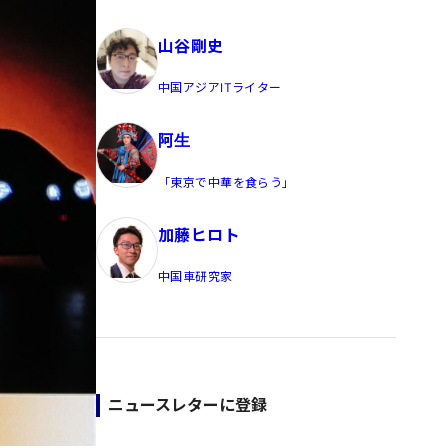
員/Yahoo公式コメンテーター
山谷剛史
中国アジアITライター
阿生
「東京で中華を食らう」
加藤ヒロト
中国車研究家
ニュースレターに登録