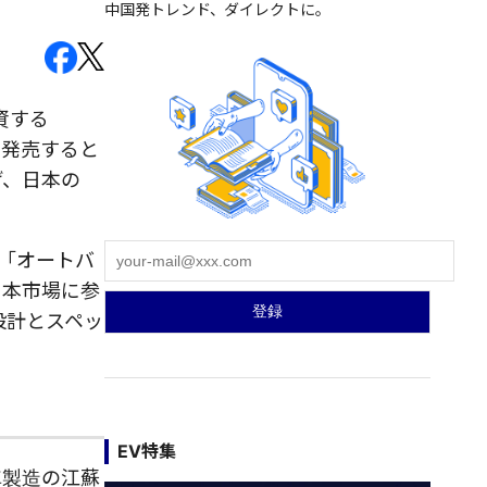
中国発トレンド、ダイレクトに。
資する
を発売すると
げ、日本の
「オートバ
日本市場に参
設計とスペッ
EV特集
車製造の江蘇