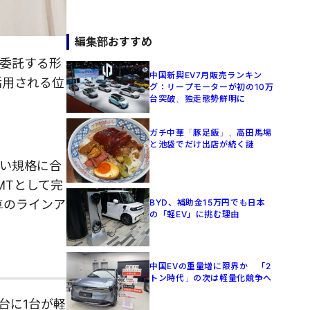
編集部おすすめ
委託する形
中国新興EV7月販売ランキン
活用される位
グ：リープモーターが初の10万
台突破、独走態勢鮮明に
ガチ中華「豚足飯」、高田馬場
と池袋でだけ出店が続く謎
狭い規格に合
MTとして完
BYD、補助金15万円でも日本
車のラインア
の「軽EV」に挑む理由
中国EVの重量増に限界か 「2
トン時代」の次は軽量化競争へ
台に1台が軽