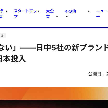
特
スタートアッ
大企
ニュー
その他
集
プ
業
ー
ナル
ない」——日中5社の新ブラン
を日本投入
公開日：