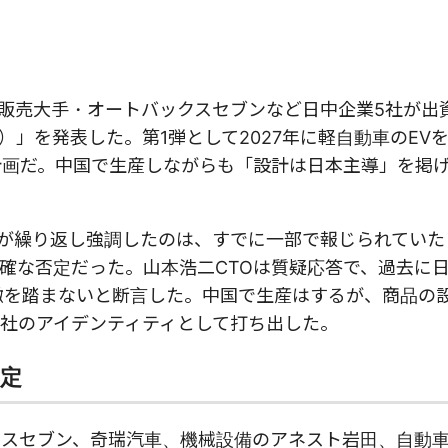
品販売大手・オートバックスセブンなど日中企業5社が出
）」を発表した。第1弾として2027年に軽自動車のEV
る計画だ。中国で生産しながらも「設計は日本主導」を掲
陣が繰り返し強調したのは、すでに一部で報じられていた
確な否定だった。山本浩二CTOは質疑応答で、過去に
轍を踏まないと断言した。中国で生産はするが、商品の
社のアイデンティティとして打ち出した。
定
クスセブン、奇瑞汽車、機械設備のアネスト岩田、自動