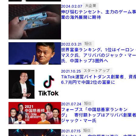
大企業
2024.02.07
伸び悩むテンセント、主力のゲーム
業の海外展開に期待
短信
2022.03.21
世界富豪ランキング、1位はイーロン
マスク氏。アリババのジャック・マ
氏、中国トップ3圏外へ
スタートアップ
2021.10.25
TikTok運営バイトダンス創業者、資
6.7兆円で中国2位の富豪に
短信
2021.07.24
フォーブス「中国慈善家ランキン
グ」 寄付額トップはアリババ創業
ジャック・マー氏
短信
2021.07.15