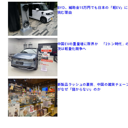
BYD、補助金15万円でも日本の「軽EV」に
挑む理由
中国EVの重量増に限界か 「2トン時代」
次は軽量化競争へ
新製品ラッシュの裏側、中国の雑貨チェー
がなぜ「儲からない」のか