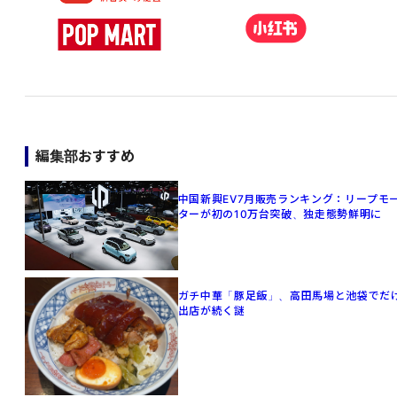
編集部おすすめ
中国新興EV7月販売ランキング：リープモ
ターが初の10万台突破、独走態勢鮮明に
ガチ中華「豚足飯」、高田馬場と池袋でだ
出店が続く謎