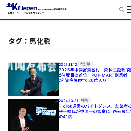
タグ：馬化騰
大企業
2025.11.12
2025年中国富豪番付：飲料王鍾睒睒
が4度目の首位、POP MART創業者
が“資産爆伸”で20位入り
特集
2024.10.31
TikTok運営のバイトダンス、創業者
張一鳴氏が中国一の富豪に 過去最年
の41歳