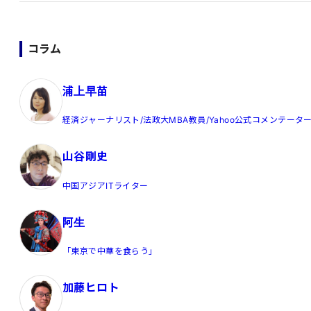
コラム
浦上早苗
経済ジャーナリスト/法政大MBA教員/Yahoo公式コメンテータ
山谷剛史
中国アジアITライター
阿生
「東京で中華を食らう」
加藤ヒロト