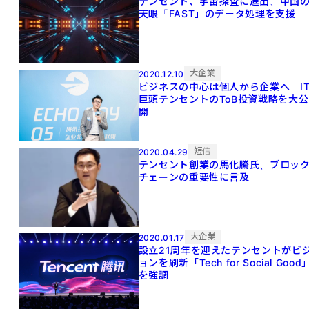
テンセント、宇宙探査に進出、中国
天眼「FAST」のデータ処理を支援
大企業
2020.12.10
ビジネスの中心は個人から企業へ I
巨頭テンセントのToB投資戦略を大公
開
短信
2020.04.29
テンセント創業の馬化騰氏、ブロッ
チェーンの重要性に言及
大企業
2020.01.17
設立21周年を迎えたテンセントがビ
ョンを刷新「Tech for Social Good
を強調