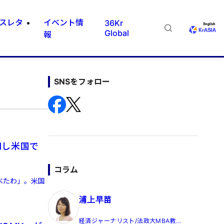
スレタ
イベント情
36Kr
Global
報
SNSをフォロー
用し米国で
コラム
べたわ」。米国
浦上早苗
経済ジャーナリスト/法政大MBA教