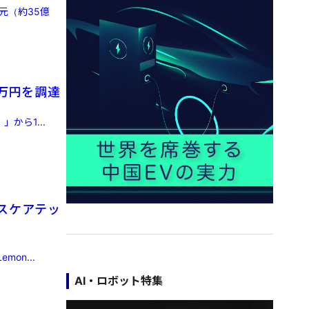
元（約35億
0万円を調達
」から1...
スケアテッ
on...
AI・ロボット特集