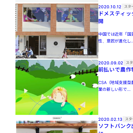
2020.10.12
スタ
ドメスティッ
開
中国では近年「国
性、意匠が進化し..
2020.09.02
ス
前払いで農作
CSA（地域支援
業の新しい形で...
2020.02.13
スタ
ソフトバンク出