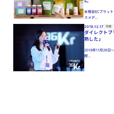
に
米格安ECプラット
スメデ...
2019.12.17
特集
ダイレクトブ
熟した」
2019年11月2
際...