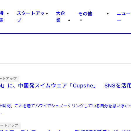
特
スタートアッ
大企
ニュー
その他
集
プ
業
ー
ートアップ
IN」に、中国発スイムウェア「Cupshe」 SNSを活
た瞬間、これを着てハワイでシュノーケリングしている自分を思い浮か
.
タートアップ