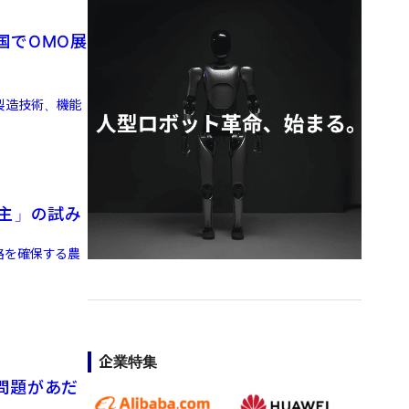
国でOMO展
製造技術、機能
主」の試み
路を確保する農
企業特集
質問題があだ