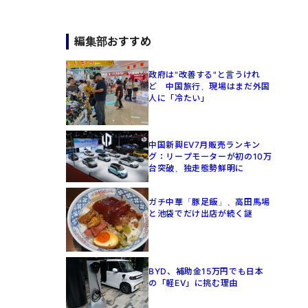
編集部おすすめ
政府は"改善する"と言うけれ
ど 中国旅行、現場はまだ外国
人に「冷たい」
中国新興EV7月販売ランキン
グ：リープモーターが初の10万
台突破、独走態勢鮮明に
ガチ中華「豚足飯」、高田馬場
と池袋でだけ出店が続く謎
BYD、補助金15万円でも日本
の「軽EV」に挑む理由