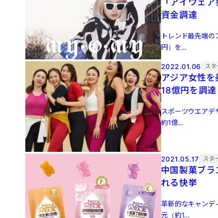
「アイウェア
資金調達
トレンド最先端のア
円）を...
2022.01.06
スタ
アジア女性を美
18億円を調達
スポーツウエアデザ
約1億...
2021.05.17
スタ
中国製菓ブラン
れる快挙
革新的なキャンディ
元（約1...