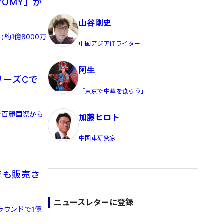
OMY」が
員/Yahoo公式コメンテーター
山谷剛史
約1億8000万
中国アジアITライター
阿生
リーズCで
「東京で中華を食らう」
で百麗国際から
加藤ヒロト
中国車研究家
でも販売さ
ニュースレターに登録
ラウンドで1億