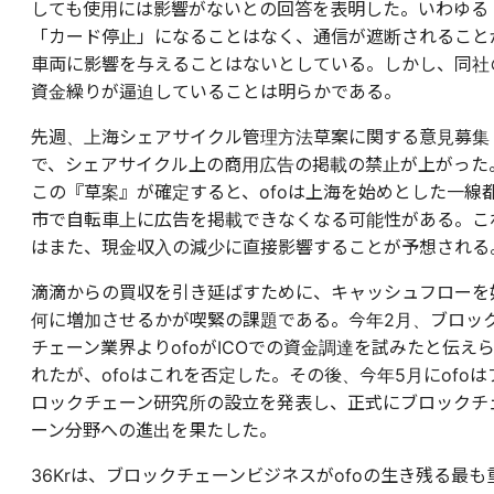
しても使用には影響がないとの回答を表明した。いわゆる
「カード停止」になることはなく、通信が遮断されること
車両に影響を与えることはないとしている。しかし、同社
資金繰りが逼迫していることは明らかである。
先週、上海シェアサイクル管理方法草案に関する意見募集
で、シェアサイクル上の商用広告の掲載の禁止が上がった
この『草案』が確定すると、ofoは上海を始めとした一線
市で自転車上に広告を掲載できなくなる可能性がある。こ
はまた、現金収入の減少に直接影響することが予想される
滴滴からの買収を引き延ばすために、キャッシュフローを
何に増加させるかが喫緊の課題である。今年2月、ブロッ
チェーン業界よりofoがICOでの資金調達を試みたと伝え
れたが、ofoはこれを否定した。その後、今年5月にofoは
ロックチェーン研究所の設立を発表し、正式にブロックチ
ーン分野への進出を果たした。
36Krは、ブロックチェーンビジネスがofoの生き残る最も