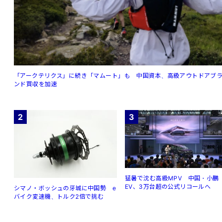
「アークテリクス」に続き「マムート」も 中国資本、高級アウトドアブ
ンド買収を加速
2
3
猛暑で沈む高級MPV 中国・小鵬
EV、3万台超の公式リコールへ
シマノ・ボッシュの牙城に中国勢 e
バイク変速機、トルク2倍で挑む