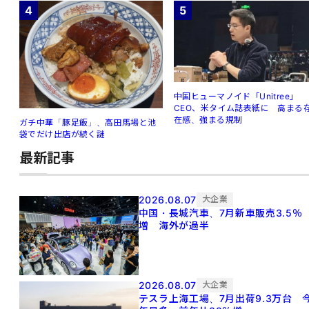
4
5
中国ヒューマノイド「Unitree」
CEO、米タイム誌表紙に 高まる
在感、強まる規制
ガチ中華「豚足飯」、高田馬場と池
袋でだけ出店が続く謎
最新記事
2026.08.07
大企業
中国・長城汽車、7月新車販売3.5％
増 海外が過半
2026.08.07
大企業
テスラ上海工場、7月出荷9.3万台 