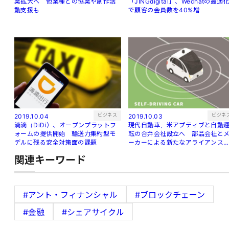
業拡大へ 他業種との協業や創作活
「JINGdigital」、Wechatの最適
動支援も
で顧客の会員数を40%増
ビジネス
ビジネ
2019.10.04
2019.10.03
滴滴（DiDi）、オープンプラットフ
現代自動車、米アプティブと自動
ォームの提供開始 輸送力集約型モ
転の合弁会社設立へ 部品会社と
デルに残る安全対策面の課題
ーカーによる新たなアライアンス
生
関連キーワード
#アント・フィナンシャル
#ブロックチェーン
#金融
#シェアサイクル