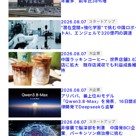
年最多、前年比38％増
2026.08.07
スタートアップ
"潜在空間×強化学習"で挑む中国ロボ
トAI、エンジェルで320億円の調達
2026.08.07
大企業
中国ラッキンコーヒー、世界店舗3.6
店に拡大 既存店減収でも利益成長
持
2026.08.07
大企業
アリババ、最上位AIモデル
「Qwen3.8-Max」を発表。16日間
律開発でDeepseekら追撃
2026.08.07
スタートアップ
非侵襲で脳深部を刺激 中国発BCI企
業、パーキンソン病治療に挑む