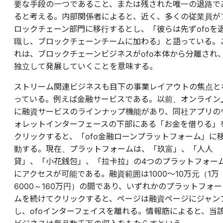
要な手段の一つであること、または残された唯一の退路で
ると考える。内部関係者によると、近く、多くの従業員が
ロックチェーン部門に移行するとし、「彼らは先ずofoを
職し、ブロックチェーンチームに加わる」と語っている。
れは、ブロックチェーンビジネスがofo本体から分離され
独立して発展していくことを意味する。
ストリーム関連ビジネスも目下の事業レイアウトの焦点と
っている。例えば金融サービスである。以前、オンライン
に融資サービスのラインナップ機能があり、同社アプリの
ォレットインターフェースの下部にある「お金を借りる」
クリックすると、「ofo金融ローンプラットフォーム」に
動する。現在、プラットフォームは、「玖富」、「人人
貸」、「小花銭包」、「拉卡拉」の4つのプラットフォー
にアクセスが可能である。融資範囲は1000〜10万元（1万
6000～160万円）の間であり、いずれかのプラットフォー
ムを続けてクリックすると、ページは融資ページにジャン
し、ofoインターフェイスを離れる。情報筋によると、当