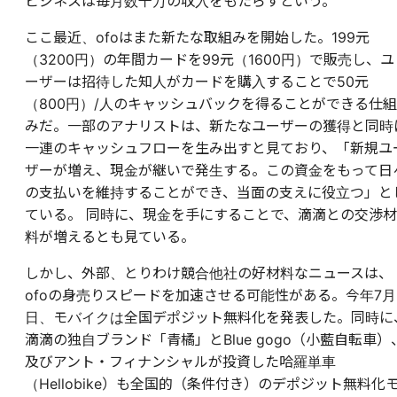
ビジネスは毎月数千万の収入をもたらすという。
ここ最近、ofoはまた新たな取組みを開始した。199元
（3200円）の年間カードを99元（1600円）で販売し、ユ
ーザーは招待した知人がカードを購入することで50元
（800円）/人のキャッシュバックを得ることができる仕組
みだ。一部のアナリストは、新たなユーザーの獲得と同時
一連のキャッシュフローを生み出すと見ており、「新規ユ
ザーが増え、現金が継いで発生する。この資金をもって日
の支払いを維持することができ、当面の支えに役立つ」と
ている。 同時に、現金を手にすることで、滴滴との交渉材
料が増えるとも見ている。
しかし、外部、とりわけ競合他社の好材料なニュースは、
ofoの身売りスピードを加速させる可能性がある。今年7月
日、モバイクは全国デポジット無料化を発表した。同時に
滴滴の独自ブランド「青橘」とBlue gogo（小藍自転車）
及びアント・フィナンシャル
が
投資した哈羅単車
（Hellobike）も全国的（条件付き）のデポジット無料化