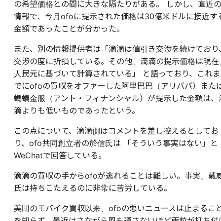
の希望価格との間に大きな隔たりがある。 しかし、直近
情報で、今月ofoに提示された価格は30億米ドルに接近す
金額であったことが分かった。
また、別の情報提供者は「滴滴は値引き交渉を続けており
交渉の度に折損している。その他、滴滴の提示価格は現在
人民元に基づいて計算されている」 と語っており、これま
でにofoの買収をオファーした阿里巴巴（アリババ）また
螞蟻金服（アント・フィナンシャル）が提示した金額は、
滴よりも低いものであったという。
この点について、滴滴側はコメントを差し控えるとしてお
り、ofo共同創立者の於信氏は 「そういう事実はない」と
WeChatで回答している。
滴滴の買収の手からofoが逃れることは難しい。事実、戴
氏は持ちこたえるのに非常に苦労している。
美団のモバイク買収以来、ofoの悪いニュースは止まるこ
を知らず、最近はさながら風も通さないほど雨粒が打ち付