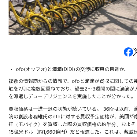
ofo(オッフォ)と滴滴(DiDi)の交渉に収束の目途か。
複数の情報筋からの情報で、ofoと滴滴が買収に関しての
触を7月に複数回重ねており、過去2〜3週間の間に滴滴が
を派遣しデューデリジェンスを実施したことが分かった。
買収価格は一進一退の状態が続いている。 36Krは以前、
滴の創設者程維氏のofoに対する買収予定価格が、美団が
拝（モバイク）を買収した際の買収価格の約半分、およそ
15億米ドル（約1,660億円）だと報道した。これは、戴威