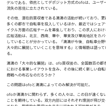
デルである。依然としてデポジット方式のofoは、ユーザ
流失の苦境に立たされている。
その他、潜在的買収者である滴滴の活動が続いており、更
多くの都市で自転車を投入しているほか、最近ではシェア
イクル方面の広報チームを募集しており、この求人におけ
広報活動は、北京、西南、華中、華東及び華南地区をカバ
していることが分かっている。「滴滴が今後、自転車分野
大々的に展開していくことを意味する」と情報筋は語って
る。
滴滴の「大々的な展開」は、ofo買収後の、全国数百の都
における事業レイアウトを含み、その後に続く新しい自転
商戦への布石なのだろうか？
この問題はofoと滴滴によってのみ解決が可能だ。
ofoか滴滴かに関わらず、多くの人々は、この日が遠くな
ことを期待している。双方内部にはそれぞれ憶測が飛び交