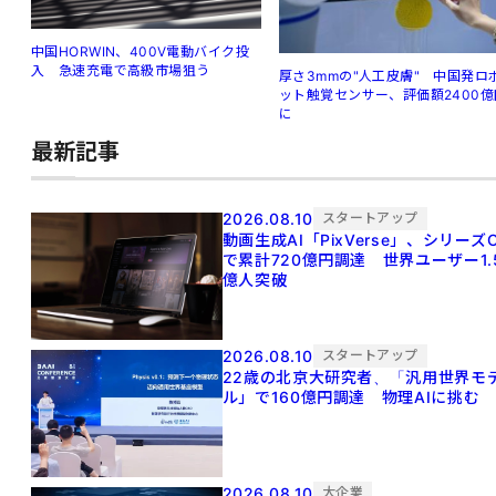
中国HORWIN、400V電動バイク投
入 急速充電で高級市場狙う
厚さ3mmの"人工皮膚" 中国発ロ
ット触覚センサー、評価額2400億
に
最新記事
2026.08.10
スタートアップ
動画生成AI「PixVerse」、シリーズ
で累計720億円調達 世界ユーザー1.
億人突破
2026.08.10
スタートアップ
22歳の北京大研究者、「汎用世界モ
ル」で160億円調達 物理AIに挑む
2026.08.10
大企業