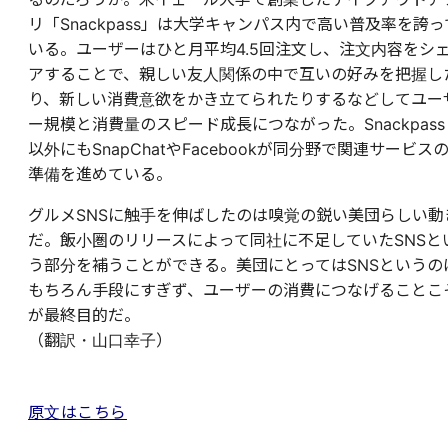
リ「Snackpass」は大学キャンパス内で高い普及率を誇っ
いる。ユーザーはひと月平均4.5回注文し、注文内容をシ
アすることで、親しい友人関係の中で互いの好みを把握し
り、新しい消費意欲をかき立てられたりするなどしてユー
ー規模と消費量のスピード成長につながった。Snackpass
以外にもSnapChatやFacebookが同分野で関連サービス
準備を進めている。
グルメSNSに触手を伸ばしたのは嗅覚の鋭い美団らしい動
だ。飯小圏のリリースによって同社に不足していたSNSと
う部分を補うことができる。美団にとってはSNSというの
もちろん手段にすぎず、ユーザーの消費につなげることこ
が最終目的だ。
（翻訳・山口幸子）
原文はこちら