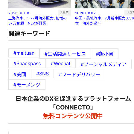
大企
大企業
2026.08.07
2026.08.08
中国・長城汽車、7月新車販売3.5
上海汽車、1～7月海外販売5割増の
増 海外が過半
87万台超 NEVが好調
関連キーワード
#meituan
#生活関連サービス
#飯小圏
#Snackpass
#Wechat
#ソーシャルメディア
#SNS
#美団
#フードデリバリー
#モーメンツ
日本企業のDXを促進するプラットフォーム
「CONNECTO」
無料コンテンツ公開中