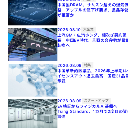
中国製DRAM、サムスン超えの強気
格 アップルの値下げ要求、長鑫存
が拒否か
2026.08.10
大企業
上汽GM・広汽ホンダ、相次ぎ契約延
長 中国EV時代、苦戦の合弁勢が役
転換へ
2026.08.09
特集
中国革新的医薬品、2026年上半期は
イセンスアウト過去最高 国産31品
承認
2026.08.09
スタートアップ
EV検証からフィジカルAI基盤へ
Tsing Standard、1カ月で2度目の
調達