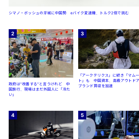
シマノ・ボッシュの牙城に中国勢 eバイク変速機、トルク2倍で挑む
2
3
「アークテリクス」に続き「マム
ト」も 中国資本、高級アウトド
政府は"改善する"と言うけれど 中
ブランド買収を加速
国旅行、現場はまだ外国人に「冷た
い」
4
5