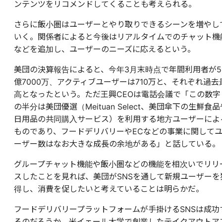
ンテンツをリコメンドしてくることも考えられる。
さらに飯小圏はユーザーとやり取りできるシーンを増やし
いく。関係者によると今後はリアルタイムでのチャット機
などを追加し、ユーザーのニーズに応えるという。
美団の決算報告によると、今年3月末時点で年間利用者が5
億7000万、アクティブユーザーは710万と、それぞれ過去
高となったという。ただ王興CEOは電話会議で「この数字
の半分は美団優選（Meituan Select、美団傘下の生鮮食品
日用品の共同購入サービス）を利用する地方ユーザーによ
ものであり、フードデリバリーやECなどの事業に関して
ーザー数はなお大きな成長の余地がある」と話している。
グループチャット機能や飯小圏などの機能を相次いでリリ
スしたことを見れば、美団がSNSを通して新規ユーザーを
得し、消費を促したいと考えていることは明らかだ。
フードデリバリープラットフォームが手掛けるSNSは成功
るのだろうか。米イェール大学で創業したテイクアウトア