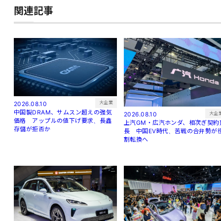
関連記事
大企業
2026.08.10
中国製DRAM、サムスン超えの強気
大企
2026.08.10
価格 アップルの値下げ要求、長鑫
上汽GM・広汽ホンダ、相次ぎ契約
存儲が拒否か
長 中国EV時代、苦戦の合弁勢が
割転換へ