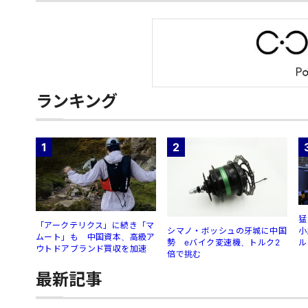
ランキング
1
2
猛
「アークテリクス」に続き「マ
シマノ・ボッシュの牙城に中国
小
ムート」も 中国資本、高級ア
勢 eバイク変速機、トルク2
ル
ウトドアブランド買収を加速
倍で挑む
最新記事