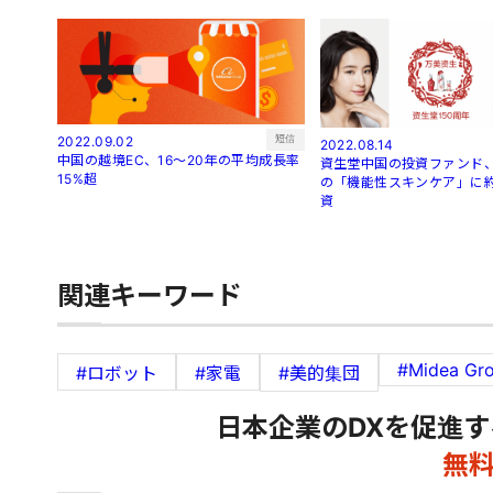
短信
2022.09.02
2022.08.14
中国の越境EC、16～20年の平均成長率
資生堂中国の投資ファンド、
15%超
の「機能性スキンケア」に約
資
関連キーワード
#Midea Gr
#ロボット
#家電
#美的集団
日本企業のDXを促進す
無