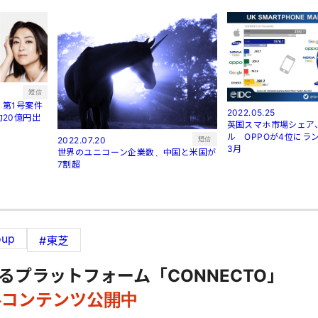
短信
第1号案件
2022.05.25
20億円出
英国スマホ市場シェア
ル OPPOが4位にラン
短信
2022.07.20
3月
世界のユニコーン企業数、中国と米国が
7割超
oup
#東芝
るプラットフォーム「CONNECTO」
料コンテンツ公開中