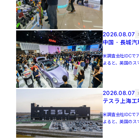
増 […]
2026.08.07
中国・長城汽
米調査会社IDCでア
よると、英国のスマ
増 […]
2026.08.07
テスラ上海工
米調査会社IDCでア
よると、英国のスマ
増 […]