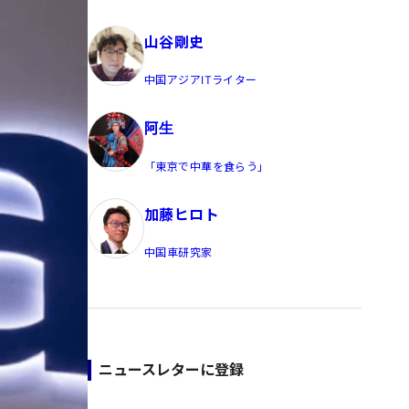
員/Yahoo公式コメンテーター
山谷剛史
中国アジアITライター
阿生
「東京で中華を食らう」
加藤ヒロト
中国車研究家
ニュースレターに登録