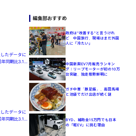
編集部おすすめ
政府は"改善する"と言うけれ
ど 中国旅行、現場はまだ外国
人に「冷たい」
発表したデータに
年同期比3.1%
中国新興EV7月販売ランキン
グ：リープモーターが初の10万
台突破、独走態勢鮮明に
ガチ中華「豚足飯」、高田馬場
と池袋でだけ出店が続く謎
発表したデータに
年同期比3.1%
BYD、補助金15万円でも日本
の「軽EV」に挑む理由