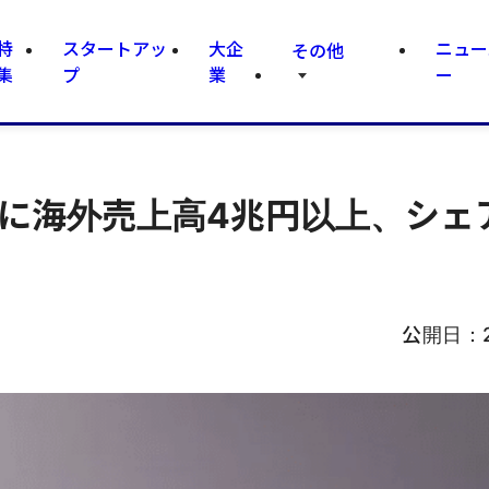
特
スタートアッ
大企
ニュー
その他
集
プ
業
ー
に海外売上高4兆円以上、シェア
公開日：