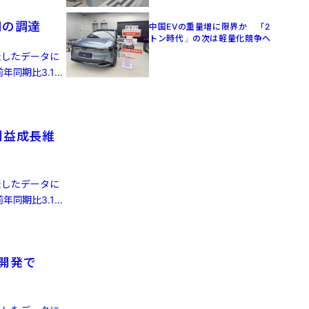
円の調達
中国EVの重量増に限界か 「2
トン時代」の次は軽量化競争へ
発表したデータに
年同期比3.1%
利益成長維
発表したデータに
年同期比3.1%
律開発で