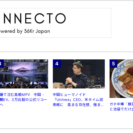
3
4
5
暑で沈む高級MPV 中国・
中国ヒューマノイド
鵬EV、3万台超の公式リコー
「Unitree」CEO、米タイム誌
ガチ中華「豚
へ
表紙に 高まる存在感、強まる
と池袋でだけ
規制