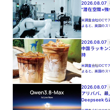
2026.08.07
"潜在空間×
米調査会社IDCでア
よると、英国のスマ
増 […]
2026.08.07
中国ラッキン
持
米調査会社IDCでア
よると、英国のスマ
増 […]
2026.08.07
アリババ、最上
Deepseek