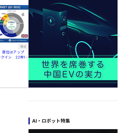
短信
、首位はアップ
クイン 22年1-
AI・ロボット特集