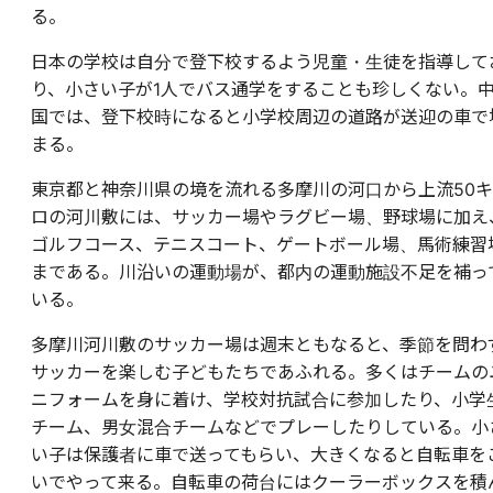
る。
日本の学校は自分で登下校するよう児童・生徒を指導して
り、小さい子が1人でバス通学をすることも珍しくない。
国では、登下校時になると小学校周辺の道路が送迎の車で
まる。
東京都と神奈川県の境を流れる多摩川の河口から上流50キ
ロの河川敷には、サッカー場やラグビー場、野球場に加え
ゴルフコース、テニスコート、ゲートボール場、馬術練習
まである。川沿いの運動場が、都内の運動施設不足を補っ
いる。
多摩川河川敷のサッカー場は週末ともなると、季節を問わ
サッカーを楽しむ子どもたちであふれる。多くはチームの
ニフォームを身に着け、学校対抗試合に参加したり、小学
チーム、男女混合チームなどでプレーしたりしている。小
い子は保護者に車で送ってもらい、大きくなると自転車を
いでやって来る。自転車の荷台にはクーラーボックスを積