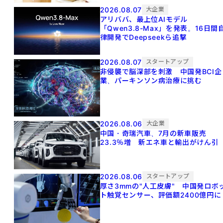
2026.08.07
大企業
アリババ、最上位AIモデル
「Qwen3.8-Max」を発表。16日間
律開発でDeepseekら追撃
2026.08.07
スタートアップ
非侵襲で脳深部を刺激 中国発BCI企
業、パーキンソン病治療に挑む
2026.08.06
大企業
中国・奇瑞汽車、7月の新車販売
23.3％増 新エネ車と輸出がけん引
2026.08.06
スタートアップ
厚さ3mmの"人工皮膚" 中国発ロボ
ト触覚センサー、評価額2400億円に