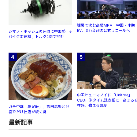
猛暑で沈む高級MPV 中国・小鵬
EV、3万台超の公式リコールへ
シマノ・ボッシュの牙城に中国勢 e
バイク変速機、トルク2倍で挑む
4
5
中国ヒューマノイド「Unitree」
CEO、米タイム誌表紙に 高まる
在感、強まる規制
ガチ中華「豚足飯」、高田馬場と池
袋でだけ出店が続く謎
最新記事