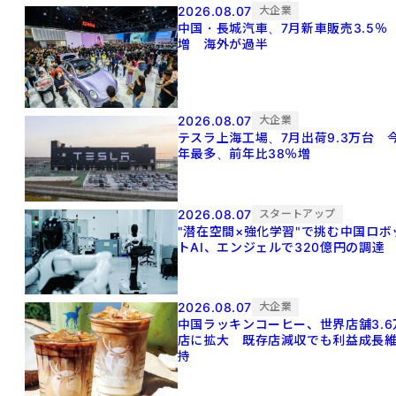
2026.08.07
大企業
中国・長城汽車、7月新車販売3.5％
増 海外が過半
2026.08.07
大企業
テスラ上海工場、7月出荷9.3万台 
年最多、前年比38％増
2026.08.07
スタートアップ
"潜在空間×強化学習"で挑む中国ロボ
トAI、エンジェルで320億円の調達
2026.08.07
大企業
中国ラッキンコーヒー、世界店舗3.6
店に拡大 既存店減収でも利益成長
持