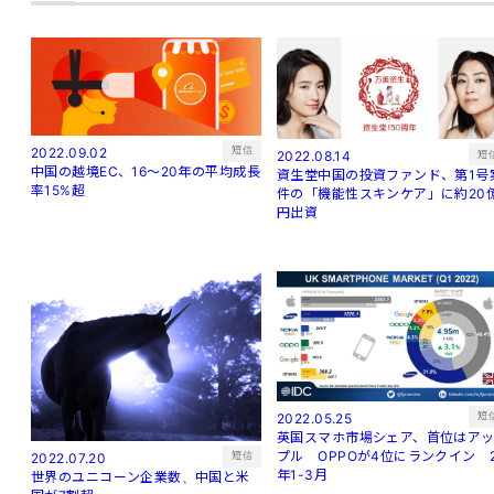
短信
2022.09.02
短
2022.08.14
中国の越境EC、16～20年の平均成長
資生堂中国の投資ファンド、第1号
率15%超
件の「機能性スキンケア」に約20
円出資
短
2022.05.25
英国スマホ市場シェア、首位はア
プル OPPOが4位にランクイン 
短信
2022.07.20
年1-3月
世界のユニコーン企業数、中国と米