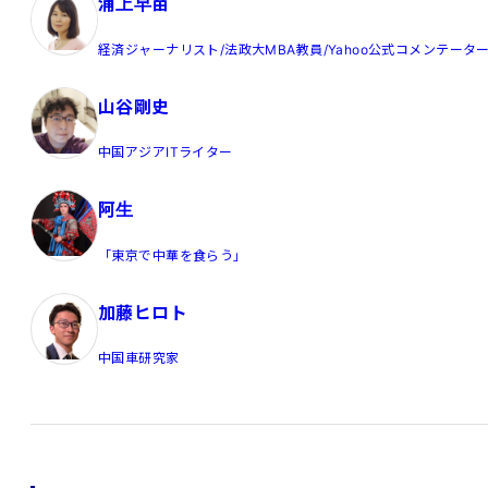
浦上早苗
経済ジャーナリスト/法政大MBA教員/Yahoo公式コメンテータ
山谷剛史
中国アジアITライター
阿生
「東京で中華を食らう」
加藤ヒロト
中国車研究家