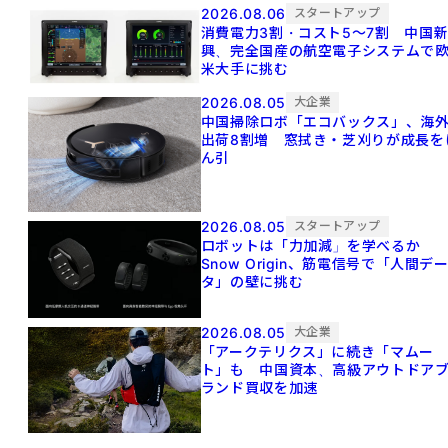
2026.08.06
スタートアップ
消費電力3割・コスト5〜7割 中国
興、完全国産の航空電子システムで
米大手に挑む
2026.08.05
大企業
中国掃除ロボ「エコバックス」、海
出荷8割増 窓拭き・芝刈りが成長を
ん引
2026.08.05
スタートアップ
ロボットは「力加減」を学べるか
Snow Origin、筋電信号で「人間デ
タ」の壁に挑む
2026.08.05
大企業
「アークテリクス」に続き「マムー
ト」も 中国資本、高級アウトドア
ランド買収を加速