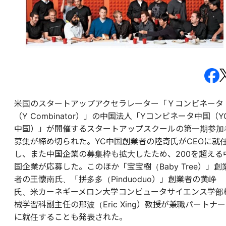
米国のスタートアップアクセラレーター「Ｙコンビネータ
（Y Combinator）」の中国法人「Yコンビネータ中国（Y
中国）」が開催するスタートアップスクールの第一期参加
募集が締め切られた。YC中国創業者の陸奇氏がCEOに就
し、また中国企業の募集枠も拡大したため、200を超える
国企業が応募した。このほか「宝宝樹（Baby Tree）」創
者の王懐南氏、「拼多多（Pinduoduo）」創業者の黄峥
氏、米カーネギーメロン大学コンピュータサイエンス学部
械学習科副主任の邢波（Eric Xing）教授が兼職パートナー
に就任することも発表された。