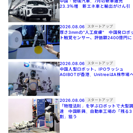
中国・奇瑞汽車、7月の新車販売
23.3％増 新エネ車と輸出がけん引
2026.08.06
スタートアップ
厚さ3mmの"人工皮膚" 中国発ロボ
ト触覚センサー、評価額2400億円に
2026.08.06
スタートアップ
中国人型ロボット、IPOラッシュ
AGIBOTが香港、UnitreeはA株市場
2026.08.06
スタートアップ
「物理法則」を学ぶロボットで大型
達 中国新興、自動車工場の「残る3
割」狙う