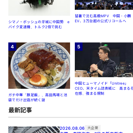
猛暑で沈む高級MPV 中国・小鵬
EV、3万台超の公式リコールへ
シマノ・ボッシュの牙城に中国勢 e
バイク変速機、トルク2倍で挑む
4
5
中国ヒューマノイド「Unitree」
CEO、米タイム誌表紙に 高まる
在感、強まる規制
ガチ中華「豚足飯」、高田馬場と池
袋でだけ出店が続く謎
最新記事
2026.08.06
大企業