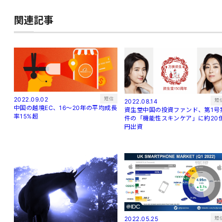
関連記事
短信
2022.09.02
短
2022.08.14
中国の越境EC、16～20年の平均成長
資生堂中国の投資ファンド、第1号
率15%超
件の「機能性スキンケア」に約20
円出資
短
2022.05.25