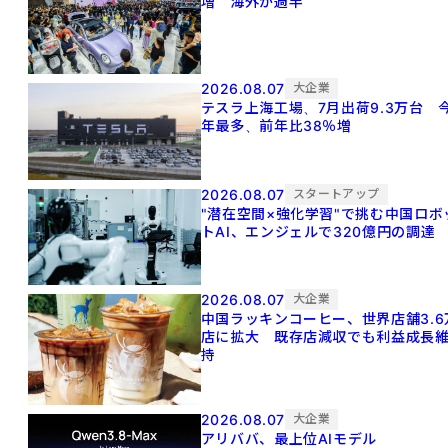
増 海外が過半
2026.08.07
大企業
テスラ上海工場、7月出荷9.3万台 
年最多、前年比38％増
2026.08.07
スタートアップ
"潜在空間×強化学習"で挑む中国ロボ
トAI、エンジェルで320億円の調達
2026.08.07
大企業
中国ラッキンコーヒー、世界店舗3.6
店に拡大 既存店減収でも利益成長
持
2026.08.07
大企業
アリババ、最上位AIモデル