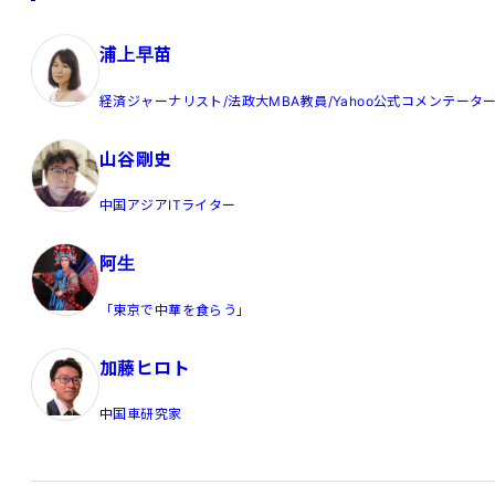
浦上早苗
経済ジャーナリスト/法政大MBA教員/Yahoo公式コメンテータ
山谷剛史
中国アジアITライター
阿生
「東京で中華を食らう」
加藤ヒロト
中国車研究家