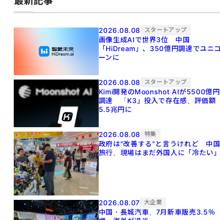
最新記事
2026.08.08
スタートアップ
画像生成AIで世界3位 中国
「HiDream」、350億円調達でユニ
ーンに
2026.08.08
スタートアップ
Kimi開発のMoonshot AIが5500億円
調達 「K3」投入で存在感、評価額
5.5兆円に
2026.08.08
特集
政府は"改善する"と言うけれど 中
旅行、現場はまだ外国人に「冷たい
2026.08.07
大企業
中国・長城汽車、7月新車販売3.5％