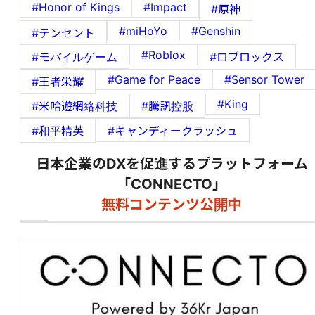
#Honor of Kings
#Impact
#原神
#miHoYo
#Genshin
#テンセント
#Roblox
#モバイルゲーム
#ロブロックス
#Game for Peace
#Sensor Tower
#王者栄耀
#King
#米哈遊網絡科技
#騰訊控股
#和平精英
#キャンディークラッシュ
日本企業のDXを促進するプラットフォーム
「CONNECTO」
無料コンテンツ公開中