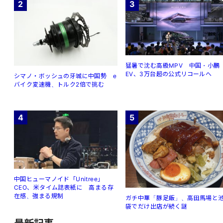
2
3
猛暑で沈む高級MPV 中国・小鵬
EV、3万台超の公式リコールへ
シマノ・ボッシュの牙城に中国勢 e
バイク変速機、トルク2倍で挑む
4
5
中国ヒューマノイド「Unitree」
CEO、米タイム誌表紙に 高まる存
在感、強まる規制
ガチ中華「豚足飯」、高田馬場と
袋でだけ出店が続く謎