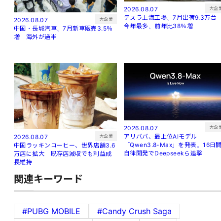
大企
2026.08.07
テスラ上海工場、7月出荷9.3万
大企業
2026.08.07
今年最多、前年比38％増
中国・長城汽車、7月新車販売3.5％
増 海外が過半
大企
2026.08.07
アリババ、最上位AIモデル
大企業
2026.08.07
「Qwen3.8-Max」を発表。16日
中国ラッキンコーヒー、世界店舗3.6
自律開発でDeepseekら追撃
万店に拡大 既存店減収でも利益成
長維持
関連キーワード
#PUBG MOBILE
#Candy Crush Saga